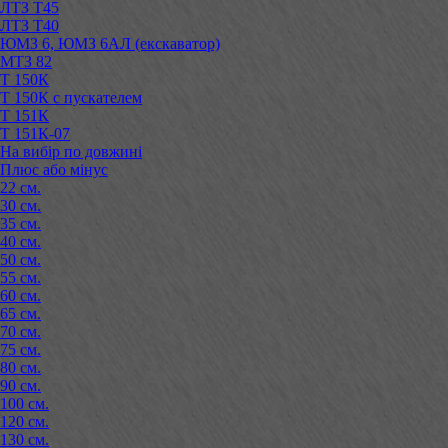
ЛТЗ Т45
ЛТЗ Т40
ЮМЗ 6, ЮМЗ 6АЛ (екскаватор)
МТЗ 82
Т 150К
Т 150К с пускателем
Т 151К
Т 151К-07
На вибір по довжині
Плюс або мінус
22 см.
30 см.
35 см.
40 см.
50 см.
55 см.
60 см.
65 см.
70 см.
75 см.
80 см.
90 см.
100 см.
120 см.
130 см.