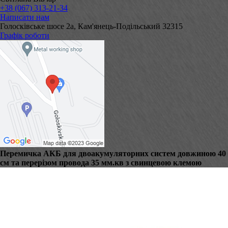
+38 (067) 313-21-34
Написати нам
Голосківське шосе 2а, Кам'янець-Подільський 32315
Графік роботи
Перемичка АКБ для двоакумуляторних систем довжиною 40
см та перерізом провода 35 мм.кв з свинцевою клемою