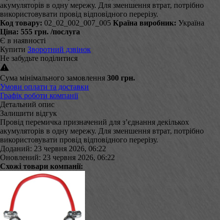
акумуляторів в одну мережу. Для зменшення втрат, потрібно
використовувати провід відповідного перерізу.
Код товару:
02_02_002_007_005
Країна виробник:
Україна
Ціна:
555 грн.
/послуга
Є в наявності
Купити
Зворотний дзвінок
Не забудьте поділитися
Сума мінімального замовлення
300 грн.
Умови оплати та доставки
Графік роботи компанії
Детальний опис
Залишити відгук
Провід перемичка призначений для з’єднання декількох
акумуляторів в одну мережу. Для зменшення втрат, потрібно
використовувати провід відповідного перерізу.
Доданий: 23 червня 2026, 06:22
Оновлений: 23 червня 2026, 06:22
Схожі товари компанії: