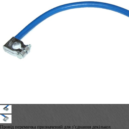
Провід перемичка призначений для з’єднання декількох