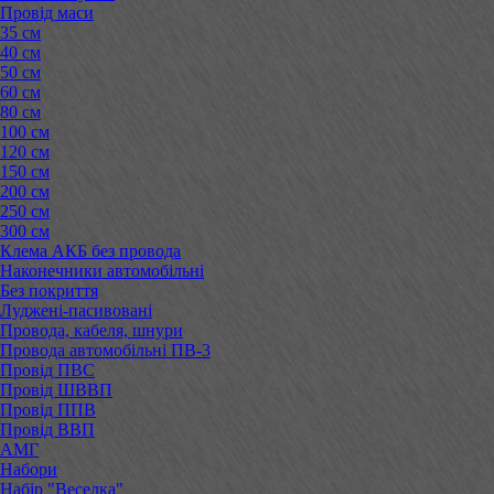
Провід маси
35 см
40 см
50 см
60 см
80 см
100 см
120 см
150 см
200 см
250 см
300 см
Клема АКБ без провода
Наконечники автомобільні
Без покриття
Луджені-пасивовані
Провода, кабеля, шнури
Провода автомобільні ПВ-3
Провід ПВС
Провід ШВВП
Провід ППВ
Провід ВВП
АМГ
Набори
Набір "Веселка"