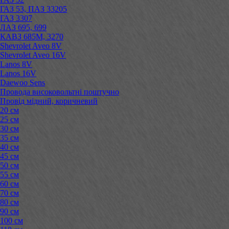
ГАЗ 53, ПАЗ 33205
ГАЗ 3307
ЛАЗ 695, 699
КАВЗ 685М, 3270
Shevrolet Aveo 8V
Shevrolet Aveo 16V
Lanos 8V
Lanos 16V
Daewoo Sens
Провода високовольтні поштучно
Провід мідний, коричневий
20 см
25 см
30 см
35 см
40 см
45 см
50 см
55 см
60 см
70 см
80 см
90 см
100 см