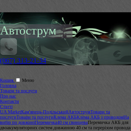
Автострум
(067) 313-21-34
Кошик
Меню
Головна
Товари та послуги
Про нас
Контакти
Статті
UA Market
Кам'янець-Подільський
Автострум
Товари та
послуги
Товари та послуги
Клема АКБ
Клема АКБ з проводом
На
вибір по довжині
Перемичка
40 см свинцева
Перемичка АКБ для
двоакумуляторних систем довжиною 40 см та перерізом провода