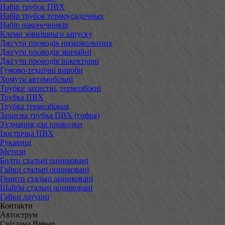
Набір трубок ПВХ
Набір трубок термоусадочных
Набір наконечників
Клеми зовнішньго запуску
Джгути проводів низковольтних
Джгути проводів звичайні
Джгути проводів інжекторні
Гумово-технічні вироби
Хомути автомобільні
Трубки захистні, термозбіжні
Трубка ПВХ
Трубка термозбіжна
Захисна трубка ПВХ (гофра)
З'єднання для проводки
Ізострічка ПВХ
Рукавиці
Метизи
Болти стальні оцинковані
Гайки стальні оцинковані
Гвинти стальні оцинковані
Шайби стальні оцинковані
Гайки латунні
Контакти
Автострум
Світлана Вівчар