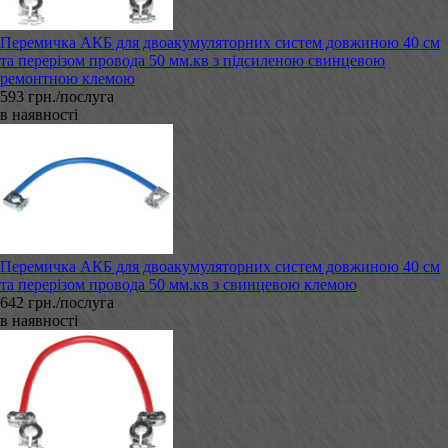
Перемичка АКБ для двоакумуляторних систем довжиною 40 см
та перерізом провода 50 мм.кв з підсиленою свинцевою
ремонтною клемою
593 грн./послуга
в наявності
Перемичка АКБ для двоакумуляторних систем довжиною 40 см
та перерізом провода 50 мм.кв з свинцевою клемою
642 грн./послуга
в наявності