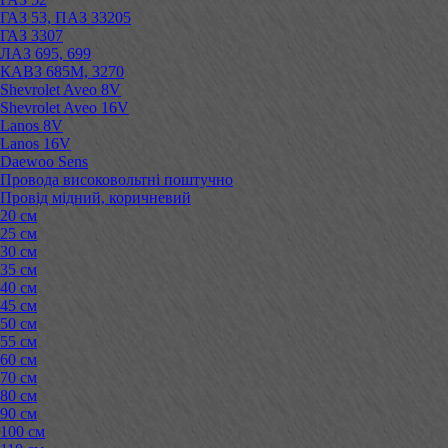
ГАЗ 53, ПАЗ 33205
ГАЗ 3307
ЛАЗ 695, 699
КАВЗ 685М, 3270
Shevrolet Aveo 8V
Shevrolet Aveo 16V
Lanos 8V
Lanos 16V
Daewoo Sens
Провода високовольтні поштучно
Провід мідний, коричневий
20 см
25 см
30 см
35 см
40 см
45 см
50 см
55 см
60 см
70 см
80 см
90 см
100 см