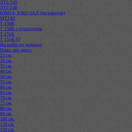
ЛТЗ Т45
ЛТЗ Т40
ЮМЗ 6, ЮМЗ 6АЛ (екскаватор)
МТЗ 82
Т 150К
Т 150К с пускателем
Т 151К
Т 151К-07
На вибір по довжині
Плюс або мінус
22 см.
30 см.
35 см.
40 см.
50 см.
55 см.
60 см.
65 см.
70 см.
75 см.
80 см.
90 см.
100 см.
120 см.
130 см.