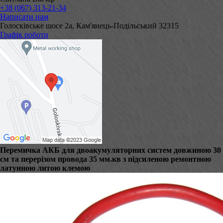
+38 (067) 313-21-34
Написати нам
Голосківське шосе 2а, Кам'янець-Подільський 32315
Графік роботи
Перемичка АКБ для двоакумуляторних систем довжиною 30
см та перерізом провода 35 мм.кв з підсиленою ремонтною
латунною литою клемою