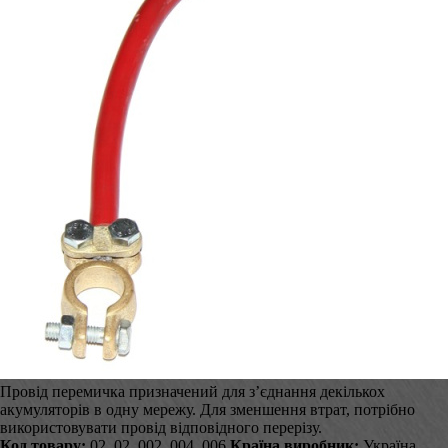
Провід перемичка призначений для з’єднання декількох
акумуляторів в одну мережу. Для зменшення втрат, потрібно
використовувати провід відповідного перерізу.
Код товару:
02_02_002_004_006
Країна виробник:
Україна