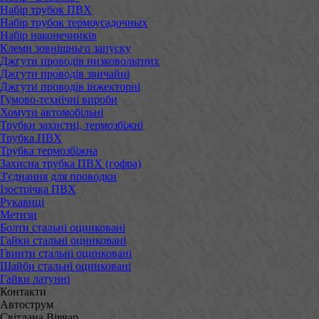
Набір трубок ПВХ
Набір трубок термоусадочных
Набір наконечників
Клеми зовнішньго запуску
Джгути проводів низковольтних
Джгути проводів звичайні
Джгути проводів інжекторні
Гумово-технічні вироби
Хомути автомобільні
Трубки захистні, термозбіжні
Трубка ПВХ
Трубка термозбіжна
Захисна трубка ПВХ (гофра)
З'єднання для проводки
Ізострічка ПВХ
Рукавиці
Метизи
Болти стальні оцинковані
Гайки стальні оцинковані
Гвинти стальні оцинковані
Шайби стальні оцинковані
Гайки латунні
Контакти
Автострум
Світлана Вівчар