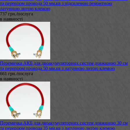
та перерізом провода 50 мм.кв з підсиленою ремонтною
латунною литою клемою
737 грн./послуга
в наявності
Перемичка АКБ для двоакумуляторних систем довжиною 30 см
та перерізом провода 50 мм.кв з латунною литою клемою
661 грн./послуга
в наявності
Перемичка АКБ для двоакумуляторних систем довжиною 30 см
та перерізом провода 35 мм.кв з латунною литою клемою