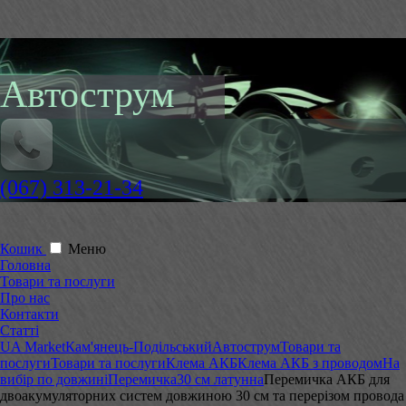
Автострум
(067) 313-21-34
Кошик
Меню
Головна
Товари та послуги
Про нас
Контакти
Статті
UA Market
Кам'янець-Подільський
Автострум
Товари та
послуги
Товари та послуги
Клема АКБ
Клема АКБ з проводом
На
вибір по довжині
Перемичка
30 см латунна
Перемичка АКБ для
двоакумуляторних систем довжиною 30 см та перерізом провода