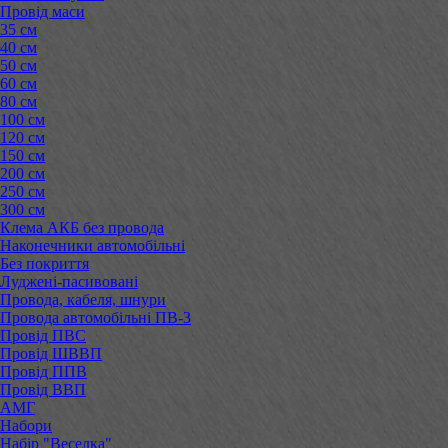
Провід маси
35 см
40 см
50 см
60 см
80 см
100 см
120 см
150 см
200 см
250 см
300 см
Клема АКБ без провода
Наконечники автомобільні
Без покриття
Луджені-пасивовані
Провода, кабеля, шнури
Провода автомобільні ПВ-3
Провід ПВС
Провід ШВВП
Провід ППВ
Провід ВВП
АМГ
Набори
Набір "Веселка"