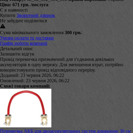
Ціна:
671 грн.
/послуга
Є в наявності
Купити
Зворотний дзвінок
Не забудьте поділитися
Сума мінімального замовлення
300 грн.
Умови оплати та доставки
Графік роботи компанії
Детальний опис
Залишити відгук
Провід перемичка призначений для з’єднання декількох
акумуляторів в одну мережу. Для зменшення втрат, потрібно
використовувати провід відповідного перерізу.
Доданий: 23 червня 2026, 06:22
Оновлений: 23 червня 2026, 06:22
Схожі товари компанії:
Перемичка АКБ для двоакумуляторних систем довжиною 30 см