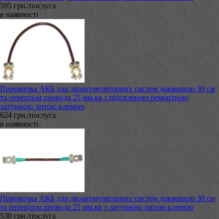
595 грн./послуга
в наявності
Перемичка АКБ для двоакумуляторних систем довжиною 30 см
та перерізом провода 25 мм.кв з підсиленою ремонтною
латунною литою клемою
624 грн./послуга
в наявності
Перемичка АКБ для двоакумуляторних систем довжиною 30 см
та перерізом провода 25 мм.кв з латунною литою клемою
530 грн./послуга