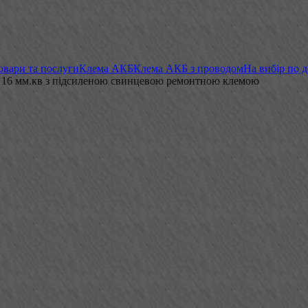
овари та послуги
Клема АКБ
Клема АКБ з проводом
На вибір по 
а 16 мм.кв з підсиленою свинцевою ремонтною клемою