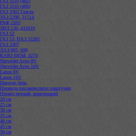
ГАЗ 3110 (402)
ГАЗ 3110 (406)
ГАЗ 3302 Газель
УАЗ 2206, 31514
РАФ 2203
ЗИЛ 130, 431610
ГАЗ 52
ГАЗ 53, ПАЗ 33205
ГАЗ 3307
ЛАЗ 695, 699
КАВЗ 685М, 3270
Shevrolet Aveo 8V
Shevrolet Aveo 16V
Lanos 8V
Lanos 16V
Daewoo Sens
Провода високовольтні поштучно
Провід мідний, коричневий
20 см
25 см
30 см
35 см
40 см
45 см
50 см