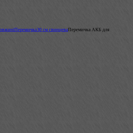
довжині
Перемичка
30 см свинцева
Перемичка АКБ для