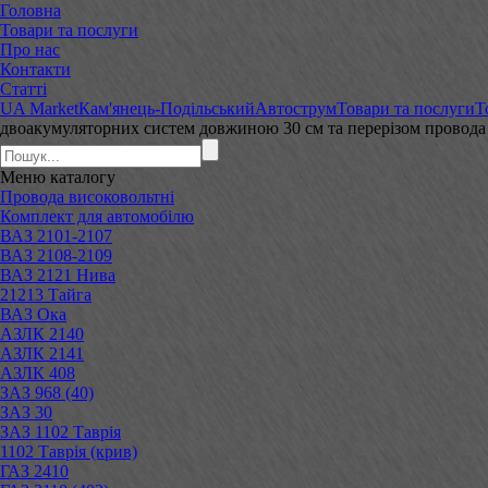
Головна
Товари та послуги
Про нас
Контакти
Статті
UA Market
Кам'янець-Подільський
Автострум
Товари та послуги
Т
двоакумуляторних систем довжиною 30 см та перерізом провод
Меню
каталогу
Провода високовольтні
Комплект для автомобілю
ВАЗ 2101-2107
ВАЗ 2108-2109
ВАЗ 2121 Нива
21213 Тайга
ВАЗ Ока
АЗЛК 2140
АЗЛК 2141
АЗЛК 408
ЗАЗ 968 (40)
ЗАЗ 30
ЗАЗ 1102 Таврія
1102 Таврія (крив)
ГАЗ 2410