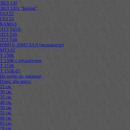
ЗИЛ 130
ЗИЛ 5301 "Бычок"
ГАЗ 52
ГАЗ 53
КАМАЗ
ЛТЗ Т45А
ЛТЗ Т45
ЛТЗ Т40
ЮМЗ 6, ЮМЗ 6АЛ (екскаватор)
МТЗ 82
Т 150К
Т 150К с пускателем
Т 151К
Т 151К-07
На вибір по довжині
Плюс або мінус
22 см.
30 см.
35 см.
40 см.
50 см.
55 см.
60 см.
65 см.
70 см.