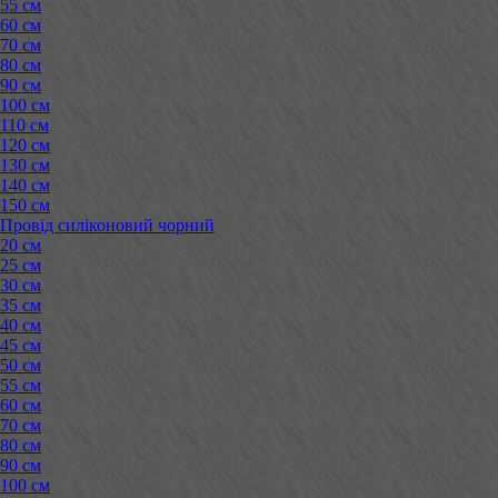
55 см
60 см
70 см
80 см
90 см
100 см
110 см
120 см
130 см
140 см
150 см
Провід силіконовий чорний
20 см
25 см
30 см
35 см
40 см
45 см
50 см
55 см
60 см
70 см
80 см
90 см
100 см