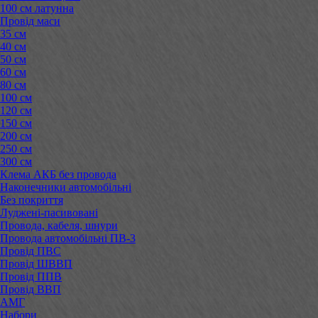
100 см латунна
Провід маси
35 см
40 см
50 см
60 см
80 см
100 см
120 см
150 см
200 см
250 см
300 см
Клема АКБ без провода
Наконечники автомобільні
Без покриття
Луджені-пасивовані
Провода, кабеля, шнури
Провода автомобільні ПВ-3
Провід ПВС
Провід ШВВП
Провід ППВ
Провід ВВП
АМГ
Набори