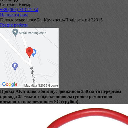
Світлана Вівчар
+38 (067) 313-21-34
Написати нам
Голосківське шосе 2а, Кам'янець-Подільський 32315
Графік роботи
Провід АКБ плюс або мінус довжиною 350 см та перерізом
провода 35 мм.кв з підсиленною латунною ремонтною
клемою та наконечником SC (трубка)