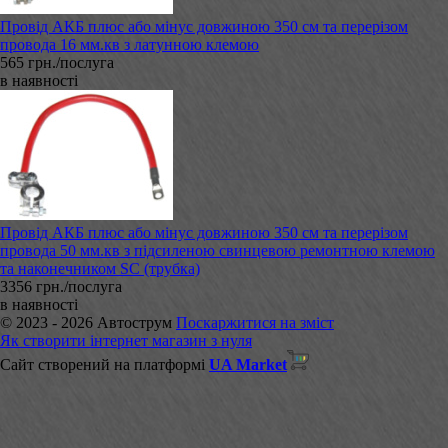
Провід АКБ плюс або мінус довжиною 350 см та перерізом
провода 16 мм.кв з латунною клемою
565 грн./послуга
в наявності
Провід АКБ плюс або мінус довжиною 350 см та перерізом
провода 50 мм.кв з підсиленою свинцевою ремонтною клемою
та наконечником SC (трубка)
3356 грн./послуга
в наявності
© 2023 - 2026 Автострум
Поскаржитися на зміст
Як створити інтернет магазин з нуля
Сайт створений на платформі
UA Market