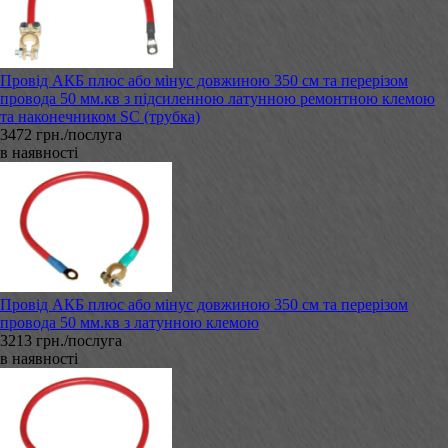
Провід АКБ плюс або мінус довжиною 350 см та перерізом
провода 50 мм.кв з підсиленною латунною ремонтною клемою
та наконечником SC (трубка)
3472 грн./послуга
в наявності
Провід АКБ плюс або мінус довжиною 350 см та перерізом
провода 50 мм.кв з латунною клемою
3213 грн./послуга
в наявності