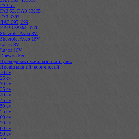
ГАЗ 52
ГАЗ 53, ПАЗ 33205
ГАЗ 3307
ЛАЗ 695, 699
КАВЗ 685М, 3270
Shevrolet Aveo 8V
Shevrolet Aveo 16V
Lanos 8V
Lanos 16V
Daewoo Sens
Провода високовольтні поштучно
Провід мідний, коричневий
20 см
25 см
30 см
35 см
40 см
45 см
50 см
55 см
60 см
70 см
80 см
90 см