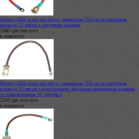
Провід АКБ плюс або мінус довжиною 350 см та перерізом
провода 35 мм.кв з латунною клемою
2500 грн./послуга
в наявності
Провід АКБ плюс або мінус довжиною 350 см та перерізом
провода 25 мм.кв з підсиленною латунною ремонтною клемою
та наконечником SC (трубка)
2143 грн./послуга
в наявності