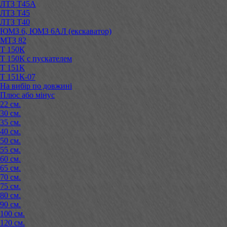
ЛТЗ Т45А
ЛТЗ Т45
ЛТЗ Т40
ЮМЗ 6, ЮМЗ 6АЛ (екскаватор)
МТЗ 82
Т 150К
Т 150К с пускателем
Т 151К
Т 151К-07
На вибір по довжині
Плюс або мінус
22 см.
30 см.
35 см.
40 см.
50 см.
55 см.
60 см.
65 см.
70 см.
75 см.
80 см.
90 см.
100 см.
120 см.