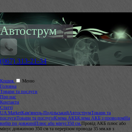
Автострум
(067) 313-21-34
Кошик
Меню
Головна
Товари та послуги
Про нас
Контакти
Статті
UA Market
Кам'янець-Подільський
Автострум
Товари та
послуги
Товари та послуги
Клема АКБ
Клема АКБ з проводом
На
вибір по довжині
Плюс або мінус
350 см.
Провід АКБ плюс або
мінус довжиною 350 см та перерізом провода 35 мм.кв з