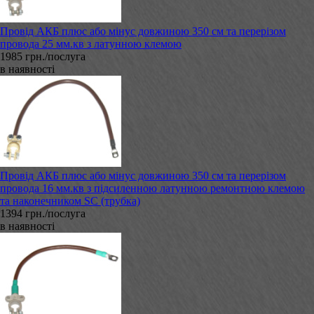
Провід АКБ плюс або мінус довжиною 350 см та перерізом
провода 25 мм.кв з латунною клемою
1985 грн./послуга
в наявності
Провід АКБ плюс або мінус довжиною 350 см та перерізом
провода 16 мм.кв з підсиленною латунною ремонтною клемою
та наконечником SC (трубка)
1394 грн./послуга
в наявності