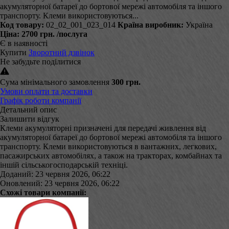
акумуляторної батареї до бортової мережі автомобіля та іншого
транспорту. Клеми використовуються...
Код товару:
02_02_001_023_014
Країна виробник:
Україна
Ціна:
2700 грн.
/послуга
Є в наявності
Купити
Зворотний дзвінок
Не забудьте поділитися
Сума мінімального замовлення
300 грн.
Умови оплати та доставки
Графік роботи компанії
Детальний опис
Залишити відгук
Клеми акумуляторні призначені для передачі живлення від
акумуляторної батареї до бортової мережі автомобіля та іншого
транспорту. Клеми використовуються в вантажних, легкових,
пасажирських автомобілях, а також на тракторах, комбайнах та
іншій сільськогосподарській техніці.
Доданий: 23 червня 2026, 06:22
Оновлений: 23 червня 2026, 06:22
Схожі товари компанії: