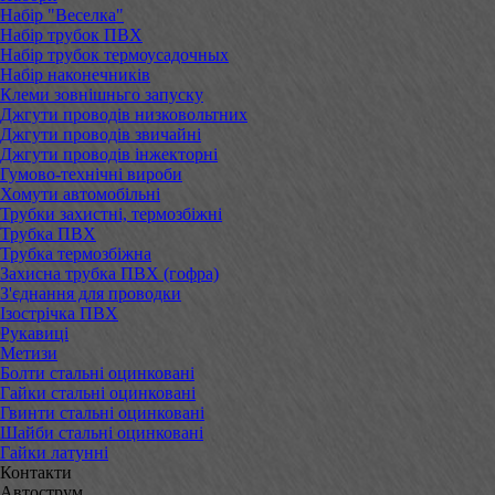
Набір "Веселка"
Набір трубок ПВХ
Набір трубок термоусадочных
Набір наконечників
Клеми зовнішньго запуску
Джгути проводів низковольтних
Джгути проводів звичайні
Джгути проводів інжекторні
Гумово-технічні вироби
Хомути автомобільні
Трубки захистні, термозбіжні
Трубка ПВХ
Трубка термозбіжна
Захисна трубка ПВХ (гофра)
З'єднання для проводки
Ізострічка ПВХ
Рукавиці
Метизи
Болти стальні оцинковані
Гайки стальні оцинковані
Гвинти стальні оцинковані
Шайби стальні оцинковані
Гайки латунні
Контакти
Автострум