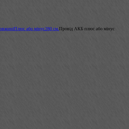
довжині
Плюс або мінус
280 см.
Провід АКБ плюс або мінус