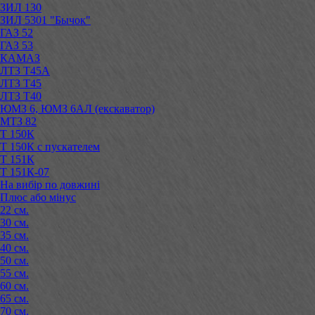
ЗИЛ 130
ЗИЛ 5301 "Бычок"
ГАЗ 52
ГАЗ 53
КАМАЗ
ЛТЗ Т45А
ЛТЗ Т45
ЛТЗ Т40
ЮМЗ 6, ЮМЗ 6АЛ (екскаватор)
МТЗ 82
Т 150К
Т 150К с пускателем
Т 151К
Т 151К-07
На вибір по довжині
Плюс або мінус
22 см.
30 см.
35 см.
40 см.
50 см.
55 см.
60 см.
65 см.
70 см.