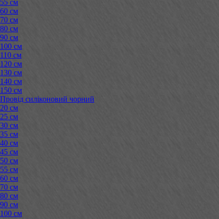
55 см
60 см
70 см
80 см
90 см
100 см
110 см
120 см
130 см
140 см
150 см
Провід силіконовий чорний
20 см
25 см
30 см
35 см
40 см
45 см
50 см
55 см
60 см
70 см
80 см
90 см
100 см