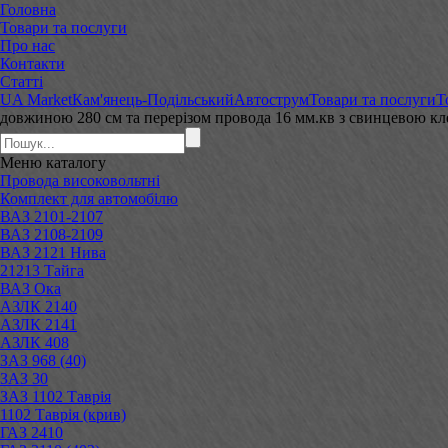
Головна
Товари та послуги
Про нас
Контакти
Статті
UA Market
Кам'янець-Подільський
Автострум
Товари та послуги
Т
довжиною 280 см та перерізом провода 16 мм.кв з свинцевою к
Меню
каталогу
Провода високовольтні
Комплект для автомобілю
ВАЗ 2101-2107
ВАЗ 2108-2109
ВАЗ 2121 Нива
21213 Тайга
ВАЗ Ока
АЗЛК 2140
АЗЛК 2141
АЗЛК 408
ЗАЗ 968 (40)
ЗАЗ 30
ЗАЗ 1102 Таврія
1102 Таврія (крив)
ГАЗ 2410