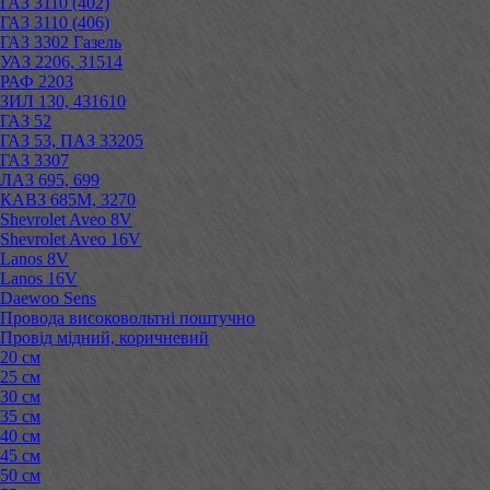
ГАЗ 3110 (402)
ГАЗ 3110 (406)
ГАЗ 3302 Газель
УАЗ 2206, 31514
РАФ 2203
ЗИЛ 130, 431610
ГАЗ 52
ГАЗ 53, ПАЗ 33205
ГАЗ 3307
ЛАЗ 695, 699
КАВЗ 685М, 3270
Shevrolet Aveo 8V
Shevrolet Aveo 16V
Lanos 8V
Lanos 16V
Daewoo Sens
Провода високовольтні поштучно
Провід мідний, коричневий
20 см
25 см
30 см
35 см
40 см
45 см
50 см