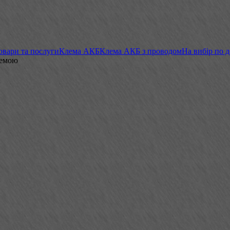
овари та послуги
Клема АКБ
Клема АКБ з проводом
На вибір по 
лемою