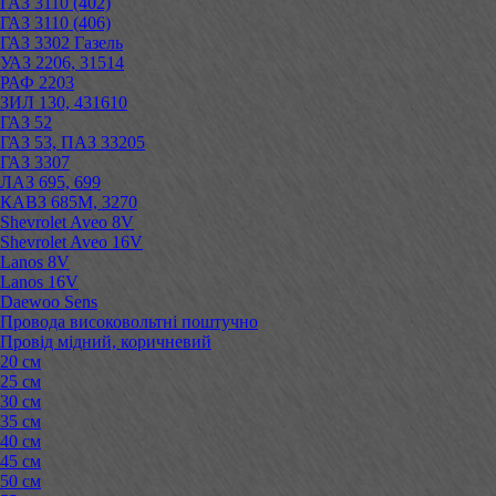
ГАЗ 3110 (402)
ГАЗ 3110 (406)
ГАЗ 3302 Газель
УАЗ 2206, 31514
РАФ 2203
ЗИЛ 130, 431610
ГАЗ 52
ГАЗ 53, ПАЗ 33205
ГАЗ 3307
ЛАЗ 695, 699
КАВЗ 685М, 3270
Shevrolet Aveo 8V
Shevrolet Aveo 16V
Lanos 8V
Lanos 16V
Daewoo Sens
Провода високовольтні поштучно
Провід мідний, коричневий
20 см
25 см
30 см
35 см
40 см
45 см
50 см