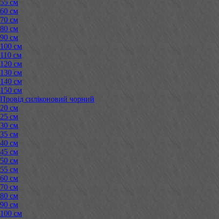
55 см
60 см
70 см
80 см
90 см
100 см
110 см
120 см
130 см
140 см
150 см
Провід силіконовий чорний
20 см
25 см
30 см
35 см
40 см
45 см
50 см
55 см
60 см
70 см
80 см
90 см
100 см