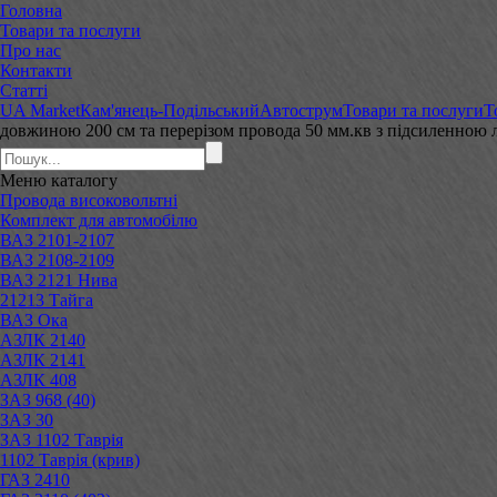
Головна
Товари та послуги
Про нас
Контакти
Статті
UA Market
Кам'янець-Подільський
Автострум
Товари та послуги
Т
довжиною 200 см та перерізом провода 50 мм.кв з підсиленною
Меню
каталогу
Провода високовольтні
Комплект для автомобілю
ВАЗ 2101-2107
ВАЗ 2108-2109
ВАЗ 2121 Нива
21213 Тайга
ВАЗ Ока
АЗЛК 2140
АЗЛК 2141
АЗЛК 408
ЗАЗ 968 (40)
ЗАЗ 30
ЗАЗ 1102 Таврія
1102 Таврія (крив)
ГАЗ 2410