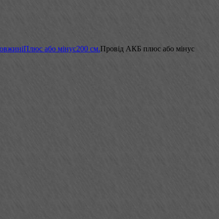
довжині
Плюс або мінус
200 см.
Провід АКБ плюс або мінус