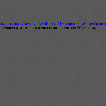
овари та послуги
Клема АКБ
Клема АКБ з проводом
На вибір по 
 латунною ремонтною клемою та наконечником SC (трубка)