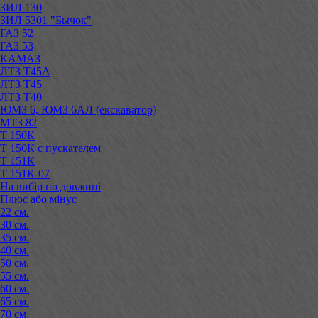
ЗИЛ 130
ЗИЛ 5301 "Бычок"
ГАЗ 52
ГАЗ 53
КАМАЗ
ЛТЗ Т45А
ЛТЗ Т45
ЛТЗ Т40
ЮМЗ 6, ЮМЗ 6АЛ (екскаватор)
МТЗ 82
Т 150К
Т 150К с пускателем
Т 151К
Т 151К-07
На вибір по довжині
Плюс або мінус
22 см.
30 см.
35 см.
40 см.
50 см.
55 см.
60 см.
65 см.
70 см.