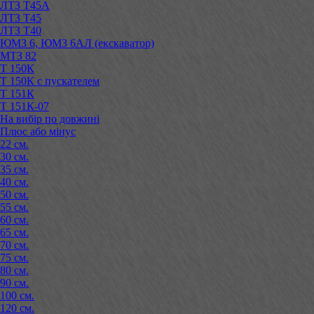
ЛТЗ Т45А
ЛТЗ Т45
ЛТЗ Т40
ЮМЗ 6, ЮМЗ 6АЛ (екскаватор)
МТЗ 82
Т 150К
Т 150К с пускателем
Т 151К
Т 151К-07
На вибір по довжині
Плюс або мінус
22 см.
30 см.
35 см.
40 см.
50 см.
55 см.
60 см.
65 см.
70 см.
75 см.
80 см.
90 см.
100 см.
120 см.