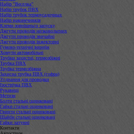
Набір "Веселка"
Набір трубок ПВХ
Набір трубок термоусадочных
Набір наконечників
Клеми зовнішньго запуску
Джгути проводів низковольтних
Джгути проводів звичайні
Джгути проводів інжекторні
Гумово-технічні вироби
Хомути автомобільні
Трубки захистні, термозбіжні
Трубка ПВХ
Трубка термозбіжна
Захисна трубка ПВХ (гофра)
З'єднання для проводки
Ізострічка ПВХ
Рукавиці
Метизи
Болти стальні оцинковані
Гайки стальні оцинковані
Гвинти стальні оцинковані
Шайби стальні оцинковані
Гайки латунні
Контакти
Автострум