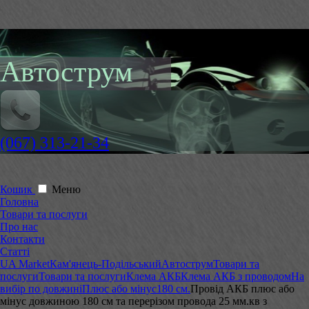
Автострум
(067) 313-21-34
Кошик
Меню
Головна
Товари та послуги
Про нас
Контакти
Статті
UA Market
Кам'янець-Подільський
Автострум
Товари та
послуги
Товари та послуги
Клема АКБ
Клема АКБ з проводом
На
вибір по довжині
Плюс або мінус
180 см.
Провід АКБ плюс або
мінус довжиною 180 см та перерізом провода 25 мм.кв з