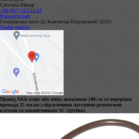
Світлана Вівчар
+38 (067) 313-21-34
Написати нам
Голосківське шосе 2а, Кам'янець-Подільський 32315
Графік роботи
Провід АКБ плюс або мінус довжиною 180 см та перерізом
провода 25 мм.кв з підсиленною латунною ремонтною
клемою та наконечником SC (трубка)