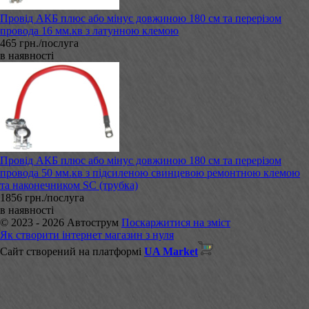
Провід АКБ плюс або мінус довжиною 180 см та перерізом
провода 16 мм.кв з латунною клемою
465 грн./послуга
в наявності
Провід АКБ плюс або мінус довжиною 180 см та перерізом
провода 50 мм.кв з підсиленою свинцевою ремонтною клемою
та наконечником SC (трубка)
1856 грн./послуга
в наявності
© 2023 - 2026 Автострум
Поскаржитися на зміст
Як створити інтернет магазин з нуля
Сайт створений на платформі
UA Market