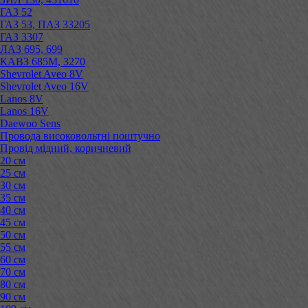
ГАЗ 52
ГАЗ 53, ПАЗ 33205
ГАЗ 3307
ЛАЗ 695, 699
КАВЗ 685М, 3270
Shevrolet Aveo 8V
Shevrolet Aveo 16V
Lanos 8V
Lanos 16V
Daewoo Sens
Провода високовольтні поштучно
Провід мідний, коричневий
20 см
25 см
30 см
35 см
40 см
45 см
50 см
55 см
60 см
70 см
80 см
90 см