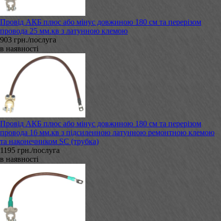
Провід АКБ плюс або мінус довжиною 180 см та перерізом
провода 25 мм.кв з латунною клемою
903 грн./послуга
в наявності
Провід АКБ плюс або мінус довжиною 180 см та перерізом
провода 16 мм.кв з підсиленною латунною ремонтною клемою
та наконечником SC (трубка)
1195 грн./послуга
в наявності