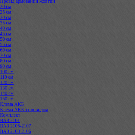
Провід армований жовтий
20 см
25 см
30 см
35 см
40 см
45 см
50 см
55 см
60 см
70 см
80 см
90 см
100 см
110 см
120 см
130 см
140 см
150 см
Клема АКБ
Клема АКБ з проводом
Комплект
ВАЗ 2101
ВАЗ 2105-2107
ВАЗ 2103-2106