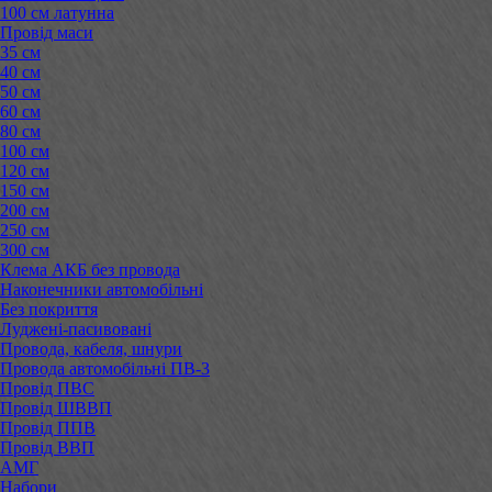
100 см латунна
Провід маси
35 см
40 см
50 см
60 см
80 см
100 см
120 см
150 см
200 см
250 см
300 см
Клема АКБ без провода
Наконечники автомобільні
Без покриття
Луджені-пасивовані
Провода, кабеля, шнури
Провода автомобільні ПВ-3
Провід ПВС
Провід ШВВП
Провід ППВ
Провід ВВП
АМГ
Набори