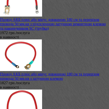
Провід АКБ плюс або мінус довжиною 180 см та перерізом
провода 50 мм.кв з підсиленною латунною ремонтною клемою
та наконечником SC (трубка)
1972 грн./послуга
в наявності
Провід АКБ плюс або мінус довжиною 180 см та перерізом
провода 50 мм.кв з латунною клемою
1827 грн./послуга
в наявності