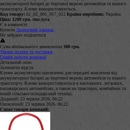
акумуляторної батареї до бортової мережі автомобіля та іншого
транспорту. Клеми використовуються...
Код товару:
02_02_001_017_012
Країна виробник:
Україна
Ціна:
1289 грн.
/послуга
Є в наявності
Купити
Зворотний дзвінок
Не забудьте поділитися
Сума мінімального замовлення
300 грн.
Умови оплати та доставки
Графік роботи компанії
Детальний опис
Залишити відгук
Клеми акумуляторні призначені для передачі живлення від
акумуляторної батареї до бортової мережі автомобіля та іншого
транспорту. Клеми використовуються в вантажних, легкових,
пасажирських автомобілях, а також на тракторах, комбайнах та
іншій сільськогосподарській техніці.
Доданий: 23 червня 2026, 06:22
Оновлений: 23 червня 2026, 06:22
Схожі товари компанії: