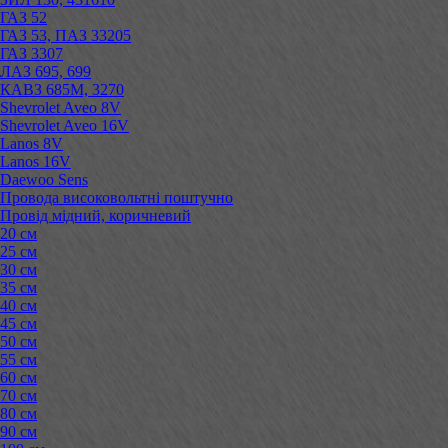
ГАЗ 52
ГАЗ 53, ПАЗ 33205
ГАЗ 3307
ЛАЗ 695, 699
КАВЗ 685М, 3270
Shevrolet Aveo 8V
Shevrolet Aveo 16V
Lanos 8V
Lanos 16V
Daewoo Sens
Провода високовольтні поштучно
Провід мідний, коричневий
20 см
25 см
30 см
35 см
40 см
45 см
50 см
55 см
60 см
70 см
80 см
90 см