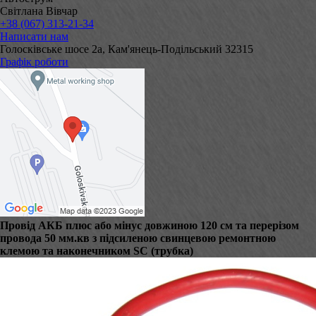
Світлана Вівчар
+38 (067) 313-21-34
Написати нам
Голосківське шосе 2а, Кам'янець-Подільський 32315
Графік роботи
Провід АКБ плюс або мінус довжиною 120 см та перерізом
провода 50 мм.кв з підсиленою свинцевою ремонтною
клемою та наконечником SC (трубка)