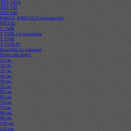
ЛТЗ Т45А
ЛТЗ Т45
ЛТЗ Т40
ЮМЗ 6, ЮМЗ 6АЛ (екскаватор)
МТЗ 82
Т 150К
Т 150К с пускателем
Т 151К
Т 151К-07
На вибір по довжині
Плюс або мінус
22 см.
30 см.
35 см.
40 см.
50 см.
55 см.
60 см.
65 см.
70 см.
75 см.
80 см.
90 см.
100 см.
120 см.