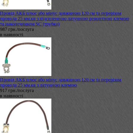
Провід АКБ плюс або мінус довжиною 120 см та перерізом
провода 25 мм.кв з підсиленною латунною ремонтною клемою
та наконечником SC (трубка)
987 грн./послуга
в наявності
Провід АКБ плюс або мінус довжиною 120 см та перерізом
провода 25 мм.кв з латунною клемою
917 грн./послуга
в наявності