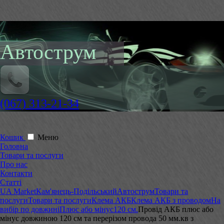
Автострум
(067) 313-21-34
Кошик
Меню
Головна
Товари та послуги
Про нас
Контакти
Статті
UA Market
Кам'янець-Подільський
Автострум
Товари та
послуги
Товари та послуги
Клема АКБ
Клема АКБ з проводом
На
вибір по довжині
Плюс або мінус
120 см.
Провід АКБ плюс або
мінус довжиною 120 см та перерізом провода 50 мм.кв з