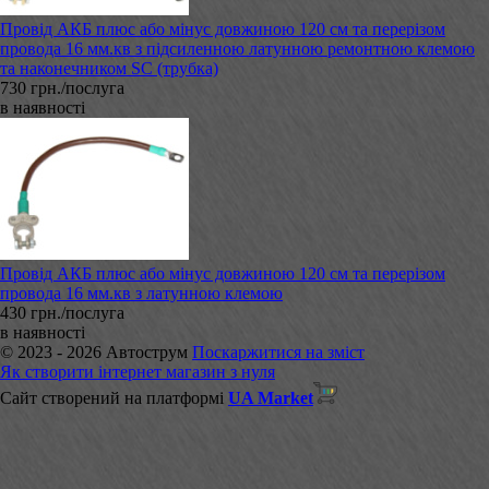
Провід АКБ плюс або мінус довжиною 120 см та перерізом
провода 16 мм.кв з підсиленною латунною ремонтною клемою
та наконечником SC (трубка)
730 грн./послуга
в наявності
Провід АКБ плюс або мінус довжиною 120 см та перерізом
провода 16 мм.кв з латунною клемою
430 грн./послуга
в наявності
© 2023 - 2026 Автострум
Поскаржитися на зміст
Як створити інтернет магазин з нуля
Сайт створений на платформі
UA Market