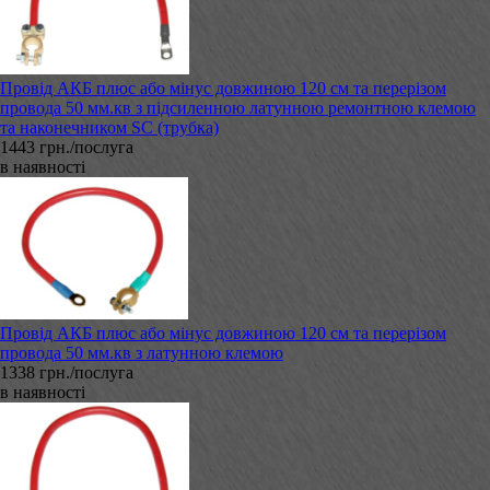
Провід АКБ плюс або мінус довжиною 120 см та перерізом
провода 50 мм.кв з підсиленною латунною ремонтною клемою
та наконечником SC (трубка)
1443 грн./послуга
в наявності
Провід АКБ плюс або мінус довжиною 120 см та перерізом
провода 50 мм.кв з латунною клемою
1338 грн./послуга
в наявності