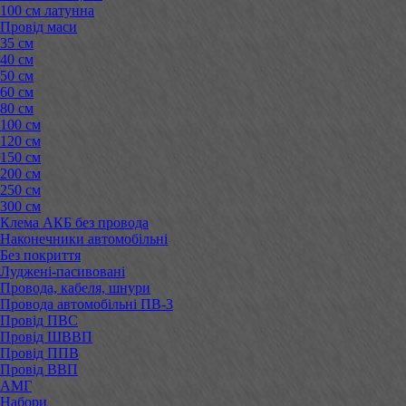
100 см латунна
Провід маси
35 см
40 см
50 см
60 см
80 см
100 см
120 см
150 см
200 см
250 см
300 см
Клема АКБ без провода
Наконечники автомобільні
Без покриття
Луджені-пасивовані
Провода, кабеля, шнури
Провода автомобільні ПВ-3
Провід ПВС
Провід ШВВП
Провід ППВ
Провід ВВП
АМГ
Набори