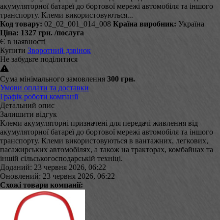
акумуляторної батареї до бортової мережі автомобіля та іншого
транспорту. Клеми використовуються...
Код товару:
02_02_001_014_008
Країна виробник:
Україна
Ціна:
1327 грн.
/послуга
Є в наявності
Купити
Зворотний дзвінок
Не забудьте поділитися
Сума мінімального замовлення
300 грн.
Умови оплати та доставки
Графік роботи компанії
Детальний опис
Залишити відгук
Клеми акумуляторні призначені для передачі живлення від
акумуляторної батареї до бортової мережі автомобіля та іншого
транспорту. Клеми використовуються в вантажних, легкових,
пасажирських автомобілях, а також на тракторах, комбайнах та
іншій сільськогосподарській техніці.
Доданий: 23 червня 2026, 06:22
Оновлений: 23 червня 2026, 06:22
Схожі товари компанії: