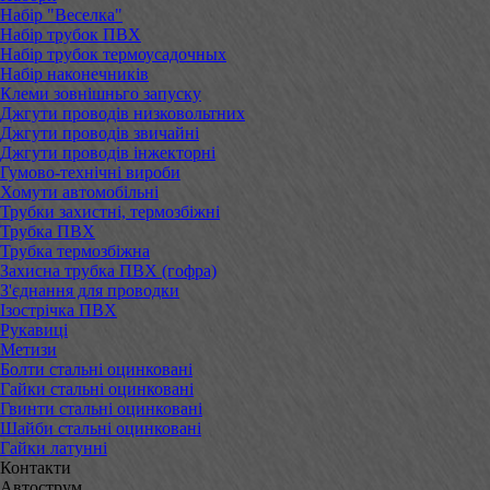
Набір "Веселка"
Набір трубок ПВХ
Набір трубок термоусадочных
Набір наконечників
Клеми зовнішньго запуску
Джгути проводів низковольтних
Джгути проводів звичайні
Джгути проводів інжекторні
Гумово-технічні вироби
Хомути автомобільні
Трубки захистні, термозбіжні
Трубка ПВХ
Трубка термозбіжна
Захисна трубка ПВХ (гофра)
З'єднання для проводки
Ізострічка ПВХ
Рукавиці
Метизи
Болти стальні оцинковані
Гайки стальні оцинковані
Гвинти стальні оцинковані
Шайби стальні оцинковані
Гайки латунні
Контакти
Автострум