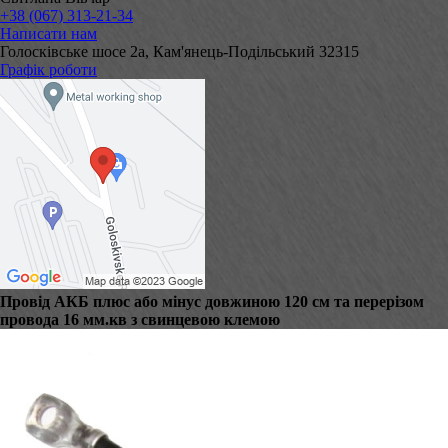
+38 (067) 313-21-34
Написати нам
Голосківське шосе 2а, Кам'янець-Подільський 32315
Графік роботи
Провід АКБ плюс або мінус довжиною 120 см та перерізом
провода 16 мм.кв з свинцевою клемою