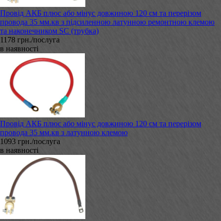
Провід АКБ плюс або мінус довжиною 120 см та перерізом
провода 35 мм.кв з підсиленною латунною ремонтною клемою
та наконечником SC (трубка)
1178 грн./послуга
в наявності
Провід АКБ плюс або мінус довжиною 120 см та перерізом
провода 35 мм.кв з латунною клемою
1093 грн./послуга
в наявності