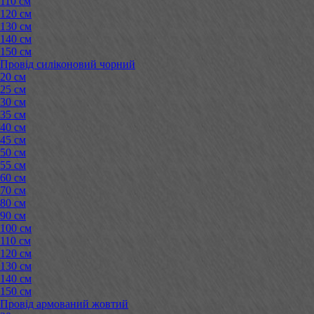
110 см
120 см
130 см
140 см
150 см
Провід силіконовий чорний
20 см
25 см
30 см
35 см
40 см
45 см
50 см
55 см
60 см
70 см
80 см
90 см
100 см
110 см
120 см
130 см
140 см
150 см
Провід армований жовтий