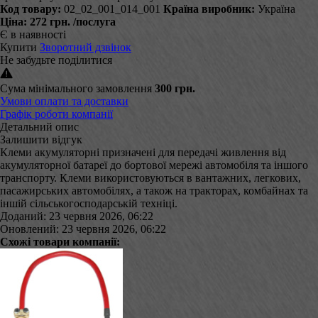
Код товару:
02_02_001_014_001
Країна виробник:
Україна
Ціна:
272 грн.
/послуга
Є в наявності
Купити
Зворотний дзвінок
Не забудьте поділитися
Сума мінімального замовлення
300 грн.
Умови оплати та доставки
Графік роботи компанії
Детальний опис
Залишити відгук
Клеми акумуляторні призначені для передачі живлення від
акумуляторної батареї до бортової мережі автомобіля та іншого
транспорту. Клеми використовуються в вантажних, легкових,
пасажирських автомобілях, а також на тракторах, комбайнах та
іншій сільськогосподарській техніці.
Доданий: 23 червня 2026, 06:22
Оновлений: 23 червня 2026, 06:22
Схожі товари компанії: