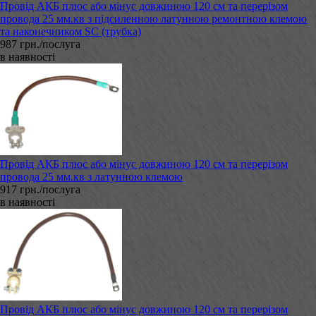
Провід АКБ плюс або мінус довжиною 120 см та перерізом
провода 25 мм.кв з підсиленною латунною ремонтною клемою
та наконечником SC (трубка)
987 грн./послуга
в наявності
Провід АКБ плюс або мінус довжиною 120 см та перерізом
провода 25 мм.кв з латунною клемою
917 грн./послуга
в наявності
Провід АКБ плюс або мінус довжиною 120 см та перерізом