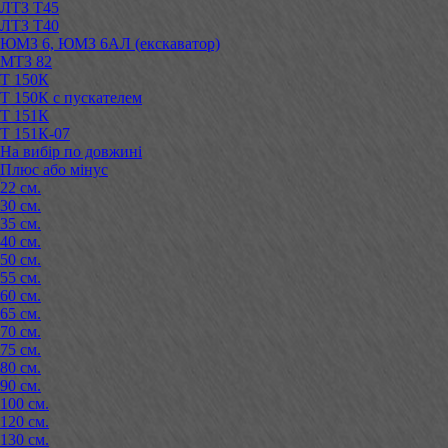
ЛТЗ Т45
ЛТЗ Т40
ЮМЗ 6, ЮМЗ 6АЛ (екскаватор)
МТЗ 82
Т 150К
Т 150К с пускателем
Т 151К
Т 151К-07
На вибір по довжині
Плюс або мінус
22 см.
30 см.
35 см.
40 см.
50 см.
55 см.
60 см.
65 см.
70 см.
75 см.
80 см.
90 см.
100 см.
120 см.
130 см.