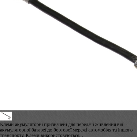
Клеми акумуляторні призначені для передачі живлення від
акумуляторної батареї до бортової мережі автомобіля та іншого
транспорту. Клеми використовуються...