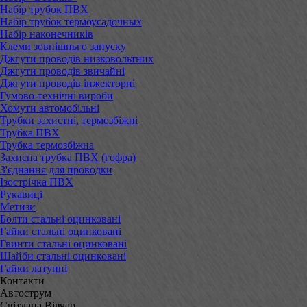
Набір трубок ПВХ
Набір трубок термоусадочных
Набір наконечників
Клеми зовнішньго запуску
Джгути проводів низковольтних
Джгути проводів звичайні
Джгути проводів інжекторні
Гумово-технічні вироби
Хомути автомобільні
Трубки захистні, термозбіжні
Трубка ПВХ
Трубка термозбіжна
Захисна трубка ПВХ (гофра)
З'єднання для проводки
Ізострічка ПВХ
Рукавиці
Метизи
Болти стальні оцинковані
Гайки стальні оцинковані
Гвинти стальні оцинковані
Шайби стальні оцинковані
Гайки латунні
Контакти
Автострум
Світлана Вівчар