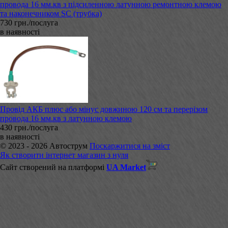
провода 16 мм.кв з підсиленною латунною ремонтною клемою
та наконечником SC (трубка)
730 грн./послуга
в наявності
Провід АКБ плюс або мінус довжиною 120 см та перерізом
провода 16 мм.кв з латунною клемою
430 грн./послуга
в наявності
© 2023 - 2026 Автострум
Поскаржитися на зміст
Як створити інтернет магазин з нуля
Сайт створений на платформі
UA Market