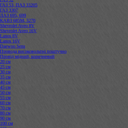
ГАЗ 53, ПАЗ 33205
ГАЗ 3307
ЛАЗ 695, 699
КАВЗ 685М, 3270
Shevrolet Aveo 8V
Shevrolet Aveo 16V
Lanos 8V
Lanos 16V
Daewoo Sens
Провода високовольтні поштучно
Провід мідний, коричневий
20 см
25 см
30 см
35 см
40 см
45 см
50 см
55 см
60 см
70 см
80 см
90 см
100 см