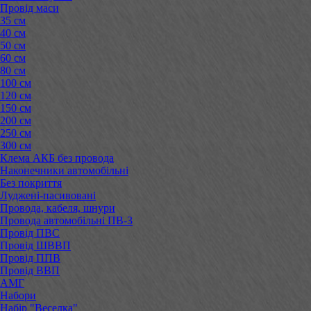
Провід маси
35 см
40 см
50 см
60 см
80 см
100 см
120 см
150 см
200 см
250 см
300 см
Клема АКБ без провода
Наконечники автомобільні
Без покриття
Луджені-пасивовані
Провода, кабеля, шнури
Провода автомобільні ПВ-3
Провід ПВС
Провід ШВВП
Провід ППВ
Провід ВВП
АМГ
Набори
Набір "Веселка"