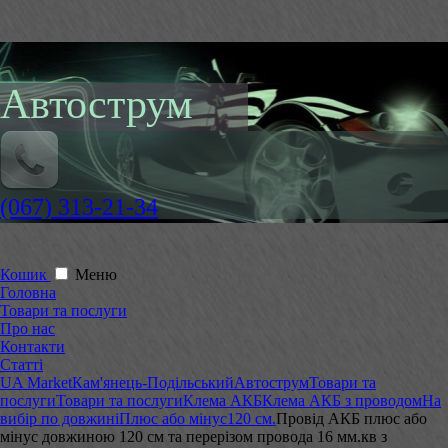
Автострум
(067) 313-21-34
Кошик
Меню
Головна
Товари та послуги
Про нас
Контакти
Статті
UA Market
Кам'янець-Подільський
Автострум
Товари та
послуги
Товари та послуги
Клема АКБ
Клема АКБ з проводом
На
вибір по довжині
Плюс або мінус
120 см.
Провід АКБ плюс або
мінус довжиною 120 см та перерізом провода 16 мм.кв з