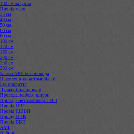
100 см латунна
Провід маси
35 см
40 см
50 см
60 см
80 см
100 см
120 см
150 см
200 см
250 см
300 см
Клема АКБ без провода
Наконечники автомобільні
Без покриття
Луджені-пасивовані
Провода, кабеля, шнури
Провода автомобільні ПВ-3
Провід ПВС
Провід ШВВП
Провід ППВ
Провід ВВП
АМГ
Набори