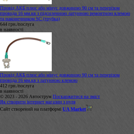
Провід АКБ плюс або мінус довжиною 90 см та перерізом
провода 16 мм.кв з підсиленною латунною ремонтною клемою
та наконечником SC (трубка)
644 грн./послуга
в наявності
Провід АКБ плюс або мінус довжиною 90 см та перерізом
провода 16 мм.кв з латунною клемою
412 грн./послуга
в наявності
© 2023 - 2026 Автострум
Поскаржитися на зміст
Як створити інтернет магазин з нуля
Сайт створений на платформі
UA Market