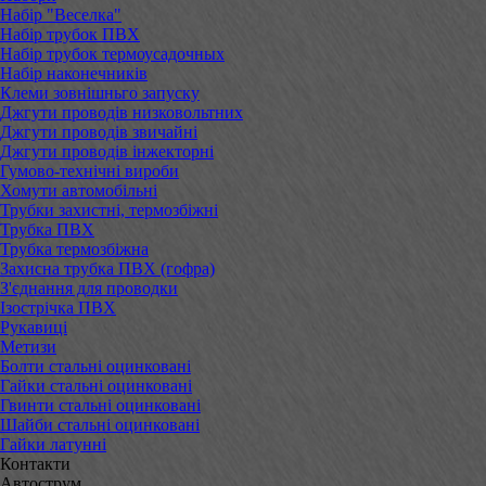
Набір "Веселка"
Набір трубок ПВХ
Набір трубок термоусадочных
Набір наконечників
Клеми зовнішньго запуску
Джгути проводів низковольтних
Джгути проводів звичайні
Джгути проводів інжекторні
Гумово-технічні вироби
Хомути автомобільні
Трубки захистні, термозбіжні
Трубка ПВХ
Трубка термозбіжна
Захисна трубка ПВХ (гофра)
З'єднання для проводки
Ізострічка ПВХ
Рукавиці
Метизи
Болти стальні оцинковані
Гайки стальні оцинковані
Гвинти стальні оцинковані
Шайби стальні оцинковані
Гайки латунні
Контакти
Автострум