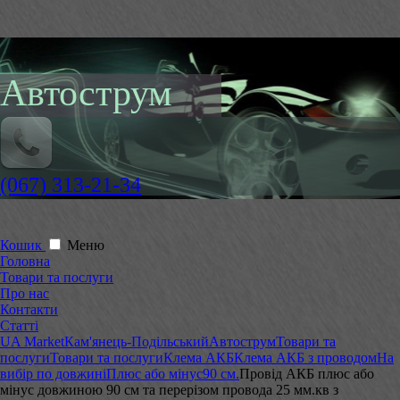
Автострум
(067) 313-21-34
Кошик
Меню
Головна
Товари та послуги
Про нас
Контакти
Статті
UA Market
Кам'янець-Подільський
Автострум
Товари та
послуги
Товари та послуги
Клема АКБ
Клема АКБ з проводом
На
вибір по довжині
Плюс або мінус
90 см.
Провід АКБ плюс або
мінус довжиною 90 см та перерізом провода 25 мм.кв з