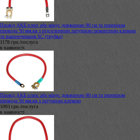
Провід АКБ плюс або мінус довжиною 90 см та перерізом
провода 50 мм.кв з підсиленною латунною ремонтною клемою
та наконечником SC (трубка)
1178 грн./послуга
в наявності
Провід АКБ плюс або мінус довжиною 90 см та перерізом
провода 50 мм.кв з латунною клемою
1093 грн./послуга
в наявності