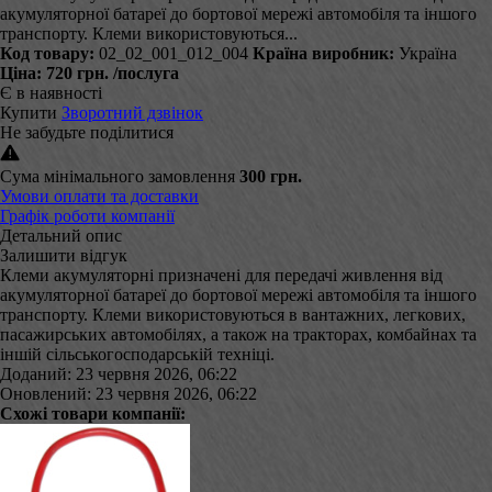
акумуляторної батареї до бортової мережі автомобіля та іншого
транспорту. Клеми використовуються...
Код товару:
02_02_001_012_004
Країна виробник:
Україна
Ціна:
720 грн.
/послуга
Є в наявності
Купити
Зворотний дзвінок
Не забудьте поділитися
Сума мінімального замовлення
300 грн.
Умови оплати та доставки
Графік роботи компанії
Детальний опис
Залишити відгук
Клеми акумуляторні призначені для передачі живлення від
акумуляторної батареї до бортової мережі автомобіля та іншого
транспорту. Клеми використовуються в вантажних, легкових,
пасажирських автомобілях, а також на тракторах, комбайнах та
іншій сільськогосподарській техніці.
Доданий: 23 червня 2026, 06:22
Оновлений: 23 червня 2026, 06:22
Схожі товари компанії: