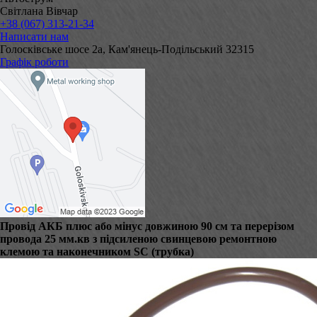
Світлана Вівчар
+38 (067) 313-21-34
Написати нам
Голосківське шосе 2а, Кам'янець-Подільський 32315
Графік роботи
Провід АКБ плюс або мінус довжиною 90 см та перерізом
провода 25 мм.кв з підсиленою свинцевою ремонтною
клемою та наконечником SC (трубка)