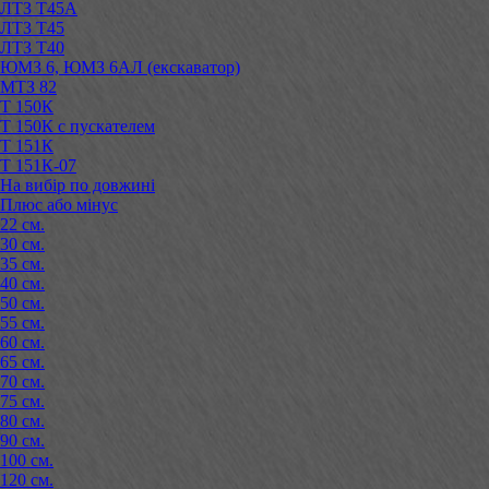
ЛТЗ Т45А
ЛТЗ Т45
ЛТЗ Т40
ЮМЗ 6, ЮМЗ 6АЛ (екскаватор)
МТЗ 82
Т 150К
Т 150К с пускателем
Т 151К
Т 151К-07
На вибір по довжині
Плюс або мінус
22 см.
30 см.
35 см.
40 см.
50 см.
55 см.
60 см.
65 см.
70 см.
75 см.
80 см.
90 см.
100 см.
120 см.