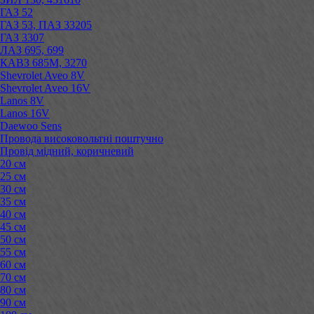
ГАЗ 52
ГАЗ 53, ПАЗ 33205
ГАЗ 3307
ЛАЗ 695, 699
КАВЗ 685М, 3270
Shevrolet Aveo 8V
Shevrolet Aveo 16V
Lanos 8V
Lanos 16V
Daewoo Sens
Провода високовольтні поштучно
Провід мідний, коричневий
20 см
25 см
30 см
35 см
40 см
45 см
50 см
55 см
60 см
70 см
80 см
90 см