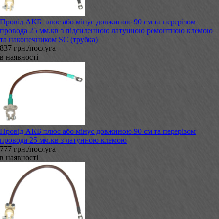
Провід АКБ плюс або мінус довжиною 90 см та перерізом
провода 25 мм.кв з підсиленною латунною ремонтною клемою
та наконечником SC (трубка)
837 грн./послуга
в наявності
Провід АКБ плюс або мінус довжиною 90 см та перерізом
провода 25 мм.кв з латунною клемою
777 грн./послуга
в наявності