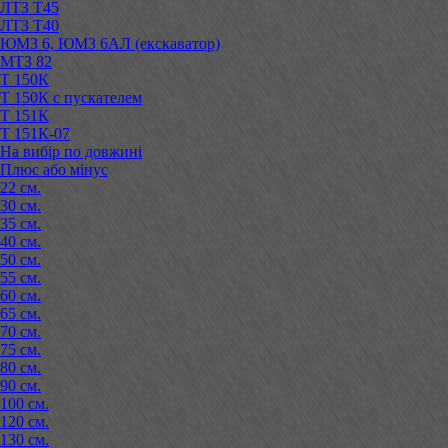
ЛТЗ Т45
ЛТЗ Т40
ЮМЗ 6, ЮМЗ 6АЛ (екскаватор)
МТЗ 82
Т 150К
Т 150К с пускателем
Т 151К
Т 151К-07
На вибір по довжині
Плюс або мінус
22 см.
30 см.
35 см.
40 см.
50 см.
55 см.
60 см.
65 см.
70 см.
75 см.
80 см.
90 см.
100 см.
120 см.
130 см.