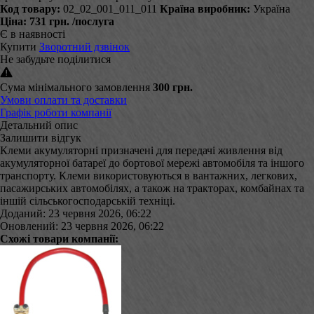
Код товару:
02_02_001_011_011
Країна виробник:
Україна
Ціна:
731 грн.
/послуга
Є в наявності
Купити
Зворотний дзвінок
Не забудьте поділитися
Сума мінімального замовлення
300 грн.
Умови оплати та доставки
Графік роботи компанії
Детальний опис
Залишити відгук
Клеми акумуляторні призначені для передачі живлення від
акумуляторної батареї до бортової мережі автомобіля та іншого
транспорту. Клеми використовуються в вантажних, легкових,
пасажирських автомобілях, а також на тракторах, комбайнах та
іншій сільськогосподарській техніці.
Доданий: 23 червня 2026, 06:22
Оновлений: 23 червня 2026, 06:22
Схожі товари компанії: