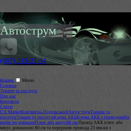
Автострум
(067) 313-21-34
Кошик
Меню
Головна
Товари та послуги
Про нас
Контакти
Статті
UA Market
Кам'янець-Подільський
Автострум
Товари та
послуги
Товари та послуги
Клема АКБ
Клема АКБ з проводом
На
вибір по довжині
Плюс або мінус
80 см.
Провід АКБ плюс або
мінус довжиною 80 см та перерізом провода 25 мм.кв з