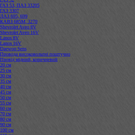
ГАЗ 53, ПАЗ 33205
ГАЗ 3307
ЛАЗ 695, 699
КАВЗ 685М, 3270
Shevrolet Aveo 8V
Shevrolet Aveo 16V
Lanos 8V
Lanos 16V
Daewoo Sens
Провода високовольтні поштучно
Провід мідний, коричневий
20 см
25 см
30 см
35 см
40 см
45 см
50 см
55 см
60 см
70 см
80 см
90 см
100 см