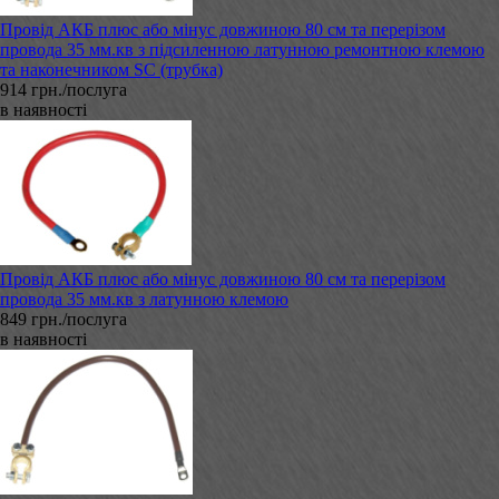
Провід АКБ плюс або мінус довжиною 80 см та перерізом
провода 35 мм.кв з підсиленною латунною ремонтною клемою
та наконечником SC (трубка)
914 грн./послуга
в наявності
Провід АКБ плюс або мінус довжиною 80 см та перерізом
провода 35 мм.кв з латунною клемою
849 грн./послуга
в наявності