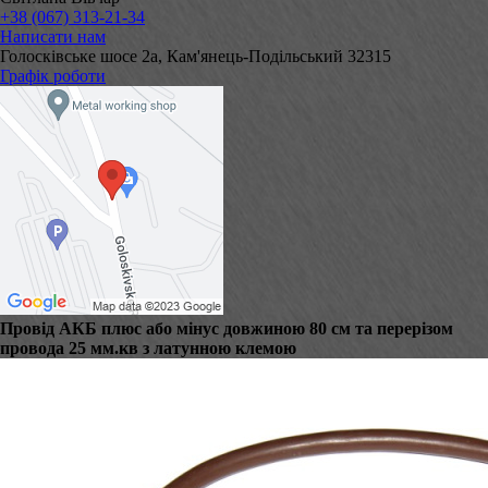
+38 (067) 313-21-34
Написати нам
Голосківське шосе 2а, Кам'янець-Подільський 32315
Графік роботи
Провід АКБ плюс або мінус довжиною 80 см та перерізом
провода 25 мм.кв з латунною клемою