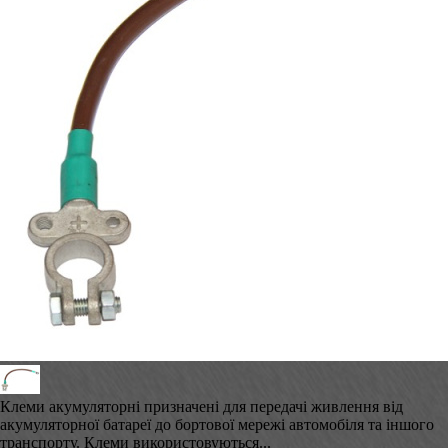
Клеми акумуляторні призначені для передачі живлення від
акумуляторної батареї до бортової мережі автомобіля та іншого
транспорту. Клеми використовуються...