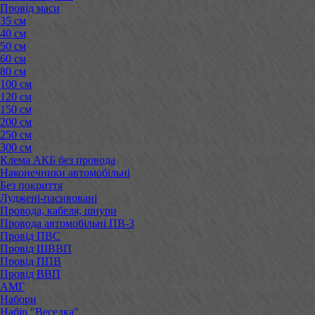
Провід маси
35 см
40 см
50 см
60 см
80 см
100 см
120 см
150 см
200 см
250 см
300 см
Клема АКБ без провода
Наконечники автомобільні
Без покриття
Луджені-пасивовані
Провода, кабеля, шнури
Провода автомобільні ПВ-3
Провід ПВС
Провід ШВВП
Провід ППВ
Провід ВВП
АМГ
Набори
Набір "Веселка"