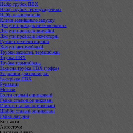
Набір трубок ПВХ
Набір трубок термоусадочных
Набір наконечників
Клеми зовнішньго запуску
Джгути проводів низковольтних
Джгути проводів звичайні
Джгути проводів інжекторні
Гумово-технічні вироби
Хомути автомобільні
Трубки захистні, термозбіжні
Трубка ПВХ
Трубка термозбіжна
Захисна трубка ПВХ (гофра)
З'єднання для проводки
Ізострічка ПВХ
Рукавиці
Метизи
Болти стальні оцинковані
Гайки стальні оцинковані
Гвинти стальні оцинковані
Шайби стальні оцинковані
Гайки латунні
Контакти
Автострум
Світлана Вівчар