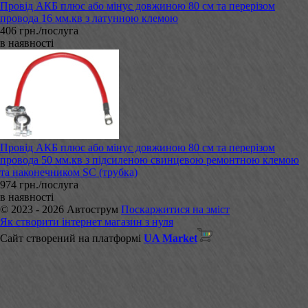
Провід АКБ плюс або мінус довжиною 80 см та перерізом
провода 16 мм.кв з латунною клемою
406 грн./послуга
в наявності
Провід АКБ плюс або мінус довжиною 80 см та перерізом
провода 50 мм.кв з підсиленою свинцевою ремонтною клемою
та наконечником SC (трубка)
974 грн./послуга
в наявності
© 2023 - 2026 Автострум
Поскаржитися на зміст
Як створити інтернет магазин з нуля
Сайт створений на платформі
UA Market