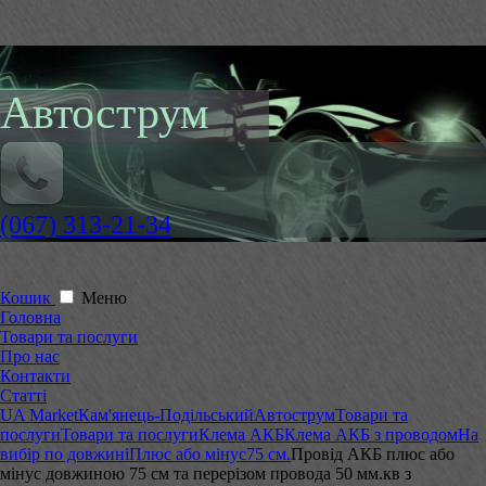
Автострум
(067) 313-21-34
Кошик
Меню
Головна
Товари та послуги
Про нас
Контакти
Статті
UA Market
Кам'янець-Подільський
Автострум
Товари та
послуги
Товари та послуги
Клема АКБ
Клема АКБ з проводом
На
вибір по довжині
Плюс або мінус
75 см.
Провід АКБ плюс або
мінус довжиною 75 см та перерізом провода 50 мм.кв з