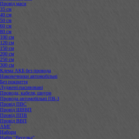
Провід маси
35 см
40 см
50 см
60 см
80 см
100 см
120 см
150 см
200 см
250 см
300 см
Клема АКБ без провода
Наконечники автомобільні
Без покриття
Луджені-пасивовані
Провода, кабеля, шнури
Провода автомобільні ПВ-3
Провід ПВС
Провід ШВВП
Провід ППВ
Провід ВВП
АМГ
Набори
Набір "Веселка"