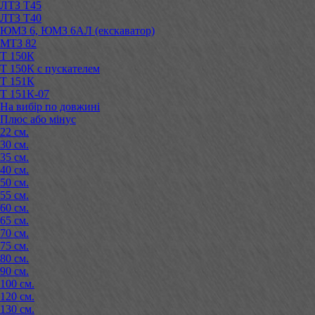
ЛТЗ Т45
ЛТЗ Т40
ЮМЗ 6, ЮМЗ 6АЛ (екскаватор)
МТЗ 82
Т 150К
Т 150К с пускателем
Т 151К
Т 151К-07
На вибір по довжині
Плюс або мінус
22 см.
30 см.
35 см.
40 см.
50 см.
55 см.
60 см.
65 см.
70 см.
75 см.
80 см.
90 см.
100 см.
120 см.
130 см.