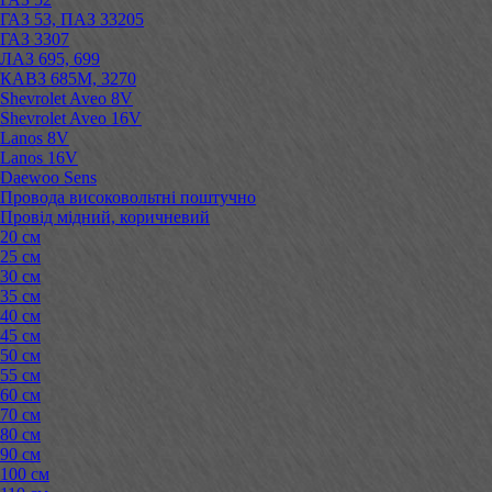
ГАЗ 53, ПАЗ 33205
ГАЗ 3307
ЛАЗ 695, 699
КАВЗ 685М, 3270
Shevrolet Aveo 8V
Shevrolet Aveo 16V
Lanos 8V
Lanos 16V
Daewoo Sens
Провода високовольтні поштучно
Провід мідний, коричневий
20 см
25 см
30 см
35 см
40 см
45 см
50 см
55 см
60 см
70 см
80 см
90 см
100 см