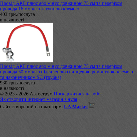
Провід АКБ плюс або мінус довжиною 75 см та перерізом
провода 16 мм.кв з латунною клемою
403 грн./послуга
в наявності
Провід АКБ плюс або мінус довжиною 75 см та перерізом
провода 50 мм.кв з підсиленою свинцевою ремонтною клемою
та наконечником SC (трубка)
930 грн./послуга
в наявності
© 2023 - 2026 Автострум
Поскаржитися на зміст
Як створити інтернет магазин з нуля
Сайт створений на платформі
UA Market