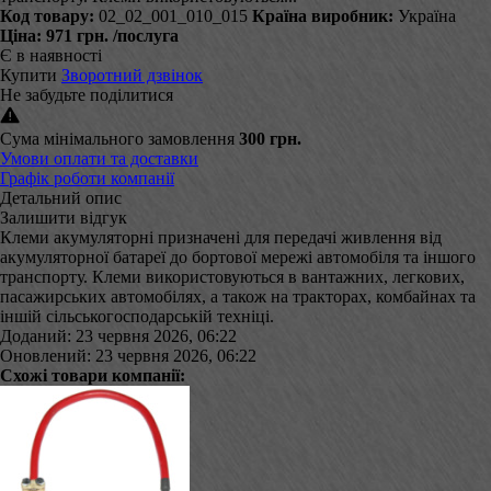
Код товару:
02_02_001_010_015
Країна виробник:
Україна
Ціна:
971 грн.
/послуга
Є в наявності
Купити
Зворотний дзвінок
Не забудьте поділитися
Сума мінімального замовлення
300 грн.
Умови оплати та доставки
Графік роботи компанії
Детальний опис
Залишити відгук
Клеми акумуляторні призначені для передачі живлення від
акумуляторної батареї до бортової мережі автомобіля та іншого
транспорту. Клеми використовуються в вантажних, легкових,
пасажирських автомобілях, а також на тракторах, комбайнах та
іншій сільськогосподарській техніці.
Доданий: 23 червня 2026, 06:22
Оновлений: 23 червня 2026, 06:22
Схожі товари компанії: