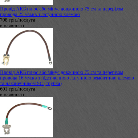
Провід АКБ плюс або мінус довжиною 75 см та перерізом
провода 25 мм.кв з латунною клемою
708 грн./послуга
в наявності
Провід АКБ плюс або мінус довжиною 75 см та перерізом
провода 16 мм.кв з підсиленною латунною ремонтною клемою
та наконечником SC (трубка)
601 грн./послуга
в наявності