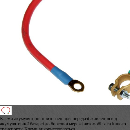
Клеми акумуляторні призначені для передачі живлення від
акумуляторної батареї до бортової мережі автомобіля та іншого
транспорту. Клеми використовуються...