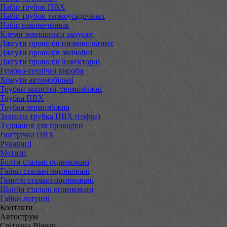
Набір трубок ПВХ
Набір трубок термоусадочных
Набір наконечників
Клеми зовнішньго запуску
Джгути проводів низковольтних
Джгути проводів звичайні
Джгути проводів інжекторні
Гумово-технічні вироби
Хомути автомобільні
Трубки захистні, термозбіжні
Трубка ПВХ
Трубка термозбіжна
Захисна трубка ПВХ (гофра)
З'єднання для проводки
Ізострічка ПВХ
Рукавиці
Метизи
Болти стальні оцинковані
Гайки стальні оцинковані
Гвинти стальні оцинковані
Шайби стальні оцинковані
Гайки латунні
Контакти
Автострум
Світлана Вівчар