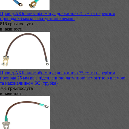
Провід АКБ плюс або мінус довжиною 75 см та перерізом
провода 35 мм.кв з латунною клемою
818 грн./послуга
в наявності
Провід АКБ плюс або мінус довжиною 75 см та перерізом
провода 25 мм.кв з підсиленною латунною ремонтною клемою
та наконечником SC (трубка)
761 грн./послуга
в наявності