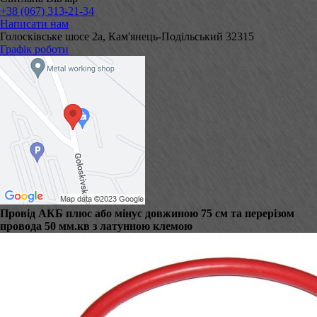
+38 (067) 313-21-34
Написати нам
Голосківське шосе 2а, Кам'янець-Подільський 32315
Графік роботи
Провід АКБ плюс або мінус довжиною 75 см та перерізом
провода 50 мм.кв з латунною клемою