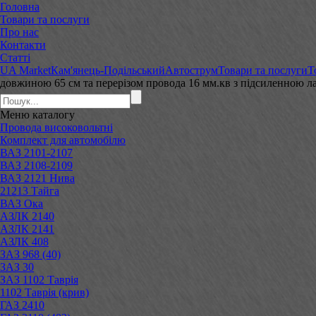
Головна
Товари та послуги
Про нас
Контакти
Статті
UA Market
Кам'янець-Подільський
Автострум
Товари та послуги
Т
довжиною 65 см та перерізом провода 16 мм.кв з підсиленною 
Меню
каталогу
Провода високовольтні
Комплект для автомобілю
ВАЗ 2101-2107
ВАЗ 2108-2109
ВАЗ 2121 Нива
21213 Тайга
ВАЗ Ока
АЗЛК 2140
АЗЛК 2141
АЗЛК 408
ЗАЗ 968 (40)
ЗАЗ 30
ЗАЗ 1102 Таврія
1102 Таврія (крив)
ГАЗ 2410