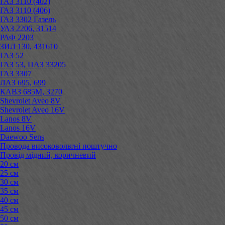
ГАЗ 3110 (402)
ГАЗ 3110 (406)
ГАЗ 3302 Газель
УАЗ 2206, 31514
РАФ 2203
ЗИЛ 130, 431610
ГАЗ 52
ГАЗ 53, ПАЗ 33205
ГАЗ 3307
ЛАЗ 695, 699
КАВЗ 685М, 3270
Shevrolet Aveo 8V
Shevrolet Aveo 16V
Lanos 8V
Lanos 16V
Daewoo Sens
Провода високовольтні поштучно
Провід мідний, коричневий
20 см
25 см
30 см
35 см
40 см
45 см
50 см