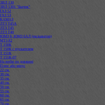
ЗИЛ 130
ЗИЛ 5301 "Бычок"
ГАЗ 52
ГАЗ 53
КАМАЗ
ЛТЗ Т45А
ЛТЗ Т45
ЛТЗ Т40
ЮМЗ 6, ЮМЗ 6АЛ (екскаватор)
МТЗ 82
Т 150К
Т 150К с пускателем
Т 151К
Т 151К-07
На вибір по довжині
Плюс або мінус
22 см.
30 см.
35 см.
40 см.
50 см.
55 см.
60 см.
65 см.
70 см.