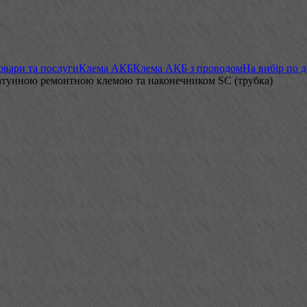
овари та послуги
Клема АКБ
Клема АКБ з проводом
На вибір по 
латунною ремонтною клемою та наконечником SC (трубка)