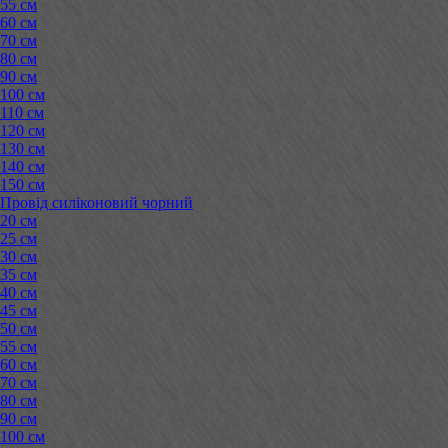
55 см
60 см
70 см
80 см
90 см
100 см
110 см
120 см
130 см
140 см
150 см
Провід силіконовий чорний
20 см
25 см
30 см
35 см
40 см
45 см
50 см
55 см
60 см
70 см
80 см
90 см
100 см