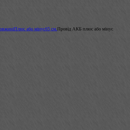
довжині
Плюс або мінус
65 см.
Провід АКБ плюс або мінус