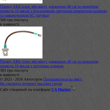
Провід АКБ плюс або мінус довжиною 40 см та перерізом
провода 16 мм.кв з підсиленною латунною ремонтною клемою
та наконечником SC (трубка)
500 грн./послуга
в наявності
Провід АКБ плюс або мінус довжиною 40 см та перерізом
провода 16 мм.кв з латунною клемою
383 грн./послуга
в наявності
© 2023 - 2026 Автострум
Поскаржитися на зміст
Як створити інтернет магазин з нуля
Сайт створений на платформі
UA Market