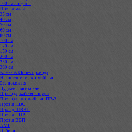
100 см латунна
Провід маси
35 см
40 см
50 см
60 см
80 см
100 см
120 см
150 см
200 см
250 см
300 см
Клема АКБ без провода
Наконечники автомобільні
Без покриття
Луджені-пасивовані
Провода, кабеля, шнури
Провода автомобільні ПВ-3
Провід ПВС
Провід ШВВП
Провід ППВ
Провід ВВП
АМГ
Набори