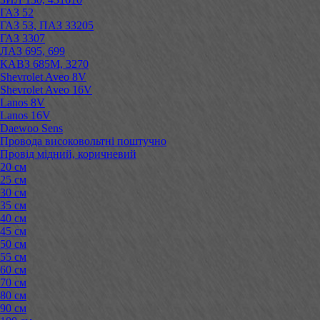
ГАЗ 52
ГАЗ 53, ПАЗ 33205
ГАЗ 3307
ЛАЗ 695, 699
КАВЗ 685М, 3270
Shevrolet Aveo 8V
Shevrolet Aveo 16V
Lanos 8V
Lanos 16V
Daewoo Sens
Провода високовольтні поштучно
Провід мідний, коричневий
20 см
25 см
30 см
35 см
40 см
45 см
50 см
55 см
60 см
70 см
80 см
90 см