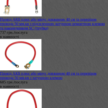
Провід АКБ плюс або мінус довжиною 40 см та перерізом
провода 50 мм.кв з підсиленною латунною ремонтною клемою
та наконечником SC (трубка)
737 грн./послуга
в наявності
Провід АКБ плюс або мінус довжиною 40 см та перерізом
провода 50 мм.кв з латунною клемою
685 грн./послуга
в наявності