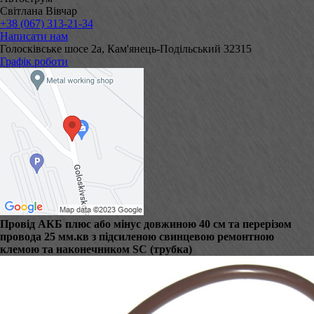
Світлана Вівчар
+38 (067) 313-21-34
Написати нам
Голосківське шосе 2а, Кам'янець-Подільський 32315
Графік роботи
Провід АКБ плюс або мінус довжиною 40 см та перерізом
провода 25 мм.кв з підсиленою свинцевою ремонтною
клемою та наконечником SC (трубка)