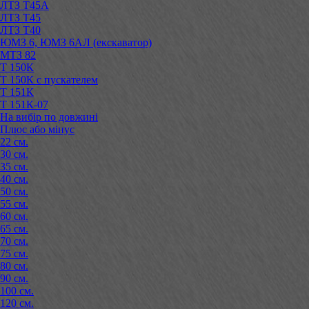
ЛТЗ Т45А
ЛТЗ Т45
ЛТЗ Т40
ЮМЗ 6, ЮМЗ 6АЛ (екскаватор)
МТЗ 82
Т 150К
Т 150К с пускателем
Т 151К
Т 151К-07
На вибір по довжині
Плюс або мінус
22 см.
30 см.
35 см.
40 см.
50 см.
55 см.
60 см.
65 см.
70 см.
75 см.
80 см.
90 см.
100 см.
120 см.