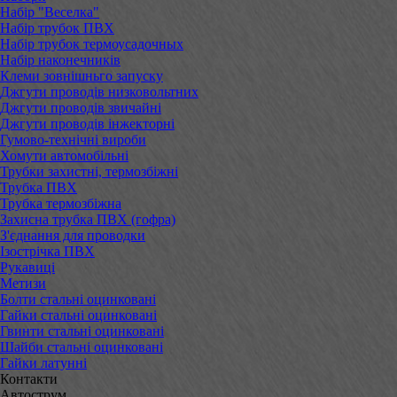
Набір "Веселка"
Набір трубок ПВХ
Набір трубок термоусадочных
Набір наконечників
Клеми зовнішньго запуску
Джгути проводів низковольтних
Джгути проводів звичайні
Джгути проводів інжекторні
Гумово-технічні вироби
Хомути автомобільні
Трубки захистні, термозбіжні
Трубка ПВХ
Трубка термозбіжна
Захисна трубка ПВХ (гофра)
З'єднання для проводки
Ізострічка ПВХ
Рукавиці
Метизи
Болти стальні оцинковані
Гайки стальні оцинковані
Гвинти стальні оцинковані
Шайби стальні оцинковані
Гайки латунні
Контакти
Автострум