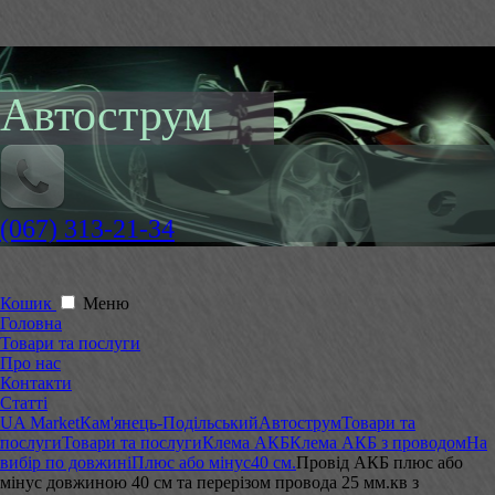
Автострум
(067) 313-21-34
Кошик
Меню
Головна
Товари та послуги
Про нас
Контакти
Статті
UA Market
Кам'янець-Подільський
Автострум
Товари та
послуги
Товари та послуги
Клема АКБ
Клема АКБ з проводом
На
вибір по довжині
Плюс або мінус
40 см.
Провід АКБ плюс або
мінус довжиною 40 см та перерізом провода 25 мм.кв з