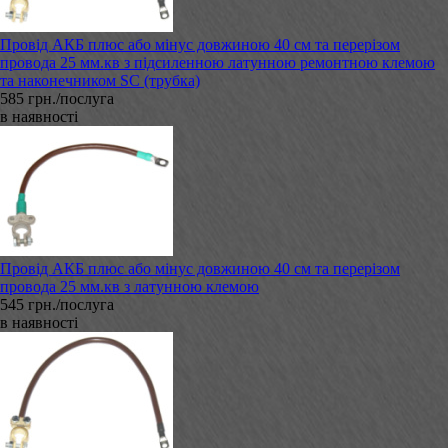
Провід АКБ плюс або мінус довжиною 40 см та перерізом
провода 25 мм.кв з підсиленною латунною ремонтною клемою
та наконечником SC (трубка)
585 грн./послуга
в наявності
Провід АКБ плюс або мінус довжиною 40 см та перерізом
провода 25 мм.кв з латунною клемою
545 грн./послуга
в наявності