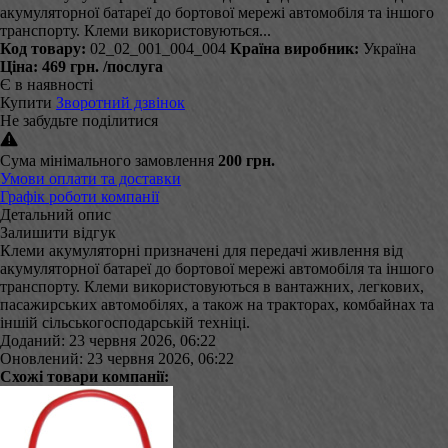
акумуляторної батареї до бортової мережі автомобіля та іншого
транспорту. Клеми використовуються...
Код товару:
02_02_001_004_004
Країна виробник:
Україна
Ціна:
469 грн.
/послуга
Є в наявності
Купити
Зворотний дзвінок
Не забудьте поділитися
Сума мінімального замовлення
200 грн.
Умови оплати та доставки
Графік роботи компанії
Детальний опис
Залишити відгук
Клеми акумуляторні призначені для передачі живлення від
акумуляторної батареї до бортової мережі автомобіля та іншого
транспорту. Клеми використовуються в вантажних, легкових,
пасажирських автомобілях, а також на тракторах, комбайнах та
іншій сільськогосподарській техніці.
Доданий: 23 червня 2026, 06:22
Оновлений: 23 червня 2026, 06:22
Схожі товари компанії: