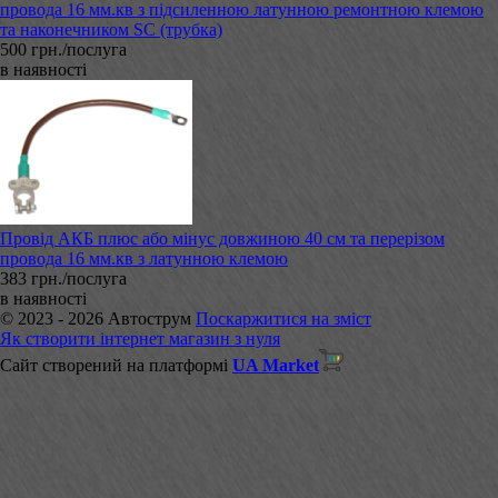
провода 16 мм.кв з підсиленною латунною ремонтною клемою
та наконечником SC (трубка)
500 грн./послуга
в наявності
Провід АКБ плюс або мінус довжиною 40 см та перерізом
провода 16 мм.кв з латунною клемою
383 грн./послуга
в наявності
© 2023 - 2026 Автострум
Поскаржитися на зміст
Як створити інтернет магазин з нуля
Сайт створений на платформі
UA Market