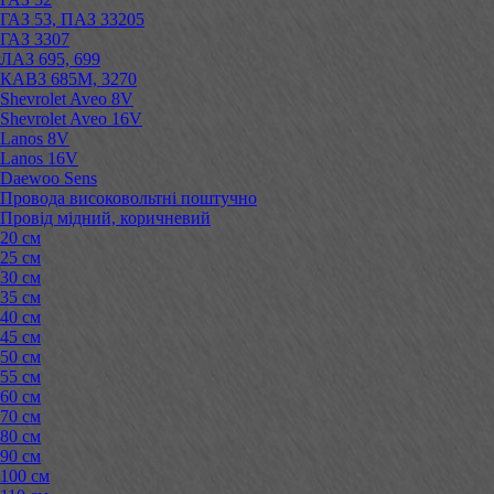
ГАЗ 53, ПАЗ 33205
ГАЗ 3307
ЛАЗ 695, 699
КАВЗ 685М, 3270
Shevrolet Aveo 8V
Shevrolet Aveo 16V
Lanos 8V
Lanos 16V
Daewoo Sens
Провода високовольтні поштучно
Провід мідний, коричневий
20 см
25 см
30 см
35 см
40 см
45 см
50 см
55 см
60 см
70 см
80 см
90 см
100 см