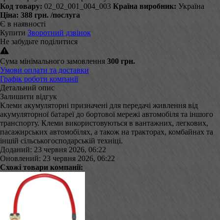
Код товару:
02_02_001_004_003
Країна виробник:
Україна
Ціна:
388 грн.
/послуга
Є в наявності
Купити
Зворотний дзвінок
Не забудьте поділитися
Сума мінімального замовлення
300 грн.
Умови оплати та доставки
Графік роботи компанії
Детальний опис
Залишити відгук
Клеми акумуляторні призначені для передачі живлення від
акумуляторної батареї до бортової мережі автомобіля та іншого
транспорту. Клеми використовуються в вантажних, легкових,
пасажирських автомобілях, а також на тракторах, комбайнах та
іншій сільськогосподарській техніці.
Доданий: 23 червня 2026, 06:22
Оновлений: 23 червня 2026, 06:22
Схожі товари компанії: