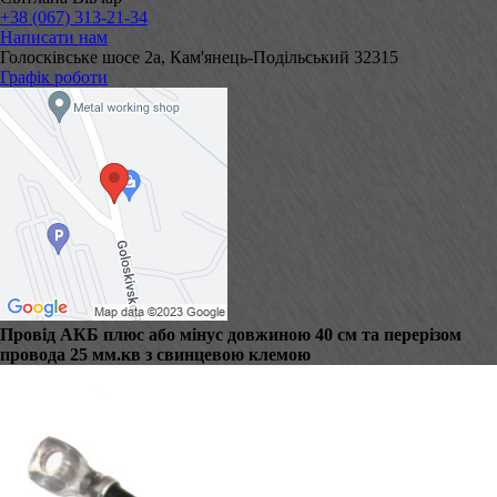
+38 (067) 313-21-34
Написати нам
Голосківське шосе 2а, Кам'янець-Подільський 32315
Графік роботи
Провід АКБ плюс або мінус довжиною 40 см та перерізом
провода 25 мм.кв з свинцевою клемою