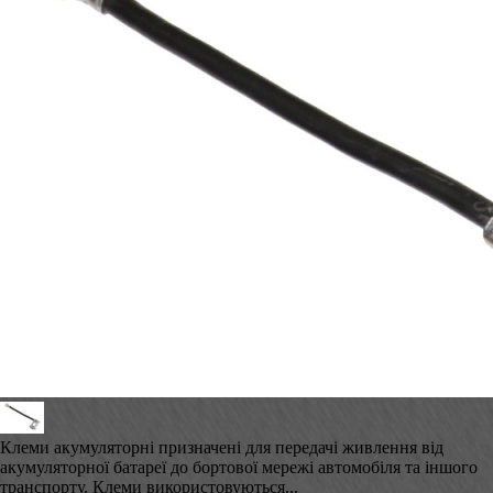
Клеми акумуляторні призначені для передачі живлення від
акумуляторної батареї до бортової мережі автомобіля та іншого
транспорту. Клеми використовуються...