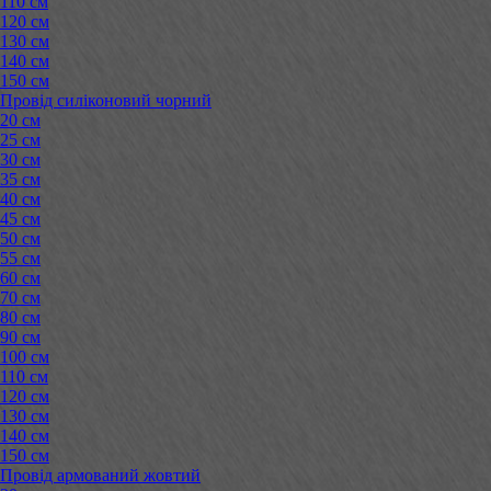
110 см
120 см
130 см
140 см
150 см
Провід силіконовий чорний
20 см
25 см
30 см
35 см
40 см
45 см
50 см
55 см
60 см
70 см
80 см
90 см
100 см
110 см
120 см
130 см
140 см
150 см
Провід армований жовтий