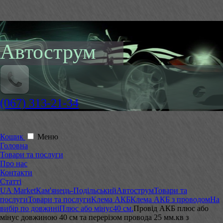
Автострум
(067) 313-21-34
Кошик
Меню
Головна
Товари та послуги
Про нас
Контакти
Статті
UA Market
Кам'янець-Подільський
Автострум
Товари та
послуги
Товари та послуги
Клема АКБ
Клема АКБ з проводом
На
вибір по довжині
Плюс або мінус
40 см.
Провід АКБ плюс або
мінус довжиною 40 см та перерізом провода 25 мм.кв з