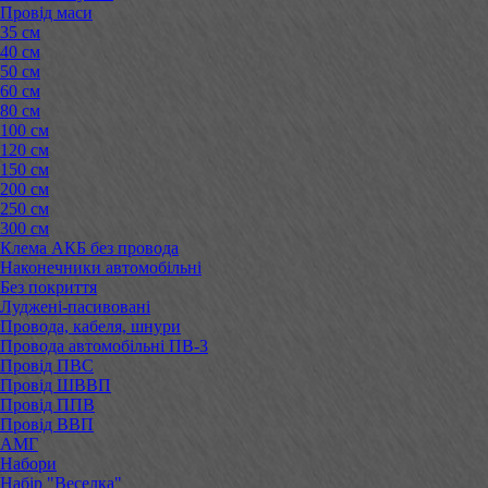
Провід маси
35 см
40 см
50 см
60 см
80 см
100 см
120 см
150 см
200 см
250 см
300 см
Клема АКБ без провода
Наконечники автомобільні
Без покриття
Луджені-пасивовані
Провода, кабеля, шнури
Провода автомобільні ПВ-3
Провід ПВС
Провід ШВВП
Провід ППВ
Провід ВВП
АМГ
Набори
Набір "Веселка"