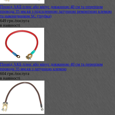
Провід АКБ плюс або мінус довжиною 40 см та перерізом
провода 35 мм.кв з підсиленною латунною ремонтною клемою
та наконечником SC (трубка)
649 грн./послуга
в наявності
Провід АКБ плюс або мінус довжиною 40 см та перерізом
провода 35 мм.кв з латунною клемою
604 грн./послуга
в наявності