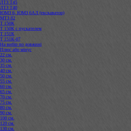
ЛТЗ Т45
ЛТЗ Т40
ЮМЗ 6, ЮМЗ 6АЛ (екскаватор)
МТЗ 82
Т 150К
Т 150К с пускателем
Т 151К
Т 151К-07
На вибір по довжині
Плюс або мінус
22 см.
30 см.
35 см.
40 см.
50 см.
55 см.
60 см.
65 см.
70 см.
75 см.
80 см.
90 см.
100 см.
120 см.
130 см.