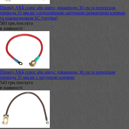
Провід АКБ плюс або мінус довжиною 30 см та перерізом
провода 35 мм.кв з підсиленною латунною ремонтною клемою
та наконечником SC (трубка)
583 грн./послуга
в наявності
Провід АКБ плюс або мінус довжиною 30 см та перерізом
провода 35 мм.кв з латунною клемою
543 грн./послуга
в наявності