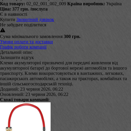
Код товару:
02_02_001_002_009
Країна виробник:
Україна
Ціна:
377 грн.
/послуга
Є в наявності
Купити
Зворотний дзвінок
Не забудьте поділитися
Сума мінімального замовлення
300 грн.
Умови оплати та доставки
Графік роботи компанії
Детальний опис
Залишити відгук
Клеми акумуляторні призначені для передачі живлення від
акумуляторної батареї до бортової мережі автомобіля та іншого
транспорту. Клеми використовуються в вантажних, легкових,
пасажирських автомобілях, а також на тракторах, комбайнах та
іншій сільськогосподарській техніці.
Доданий: 23 червня 2026, 06:22
Оновлений: 23 червня 2026, 06:22
Схожі товари компанії: