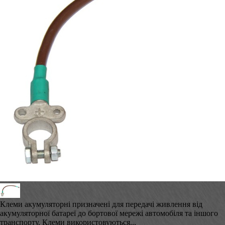
Клеми акумуляторні призначені для передачі живлення від
акумуляторної батареї до бортової мережі автомобіля та іншого
транспорту. Клеми використовуються...