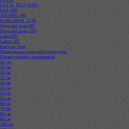
ГАЗ 53, ПАЗ 33205
ГАЗ 3307
ЛАЗ 695, 699
КАВЗ 685М, 3270
Shevrolet Aveo 8V
Shevrolet Aveo 16V
Lanos 8V
Lanos 16V
Daewoo Sens
Провода високовольтні поштучно
Провід мідний, коричневий
20 см
25 см
30 см
35 см
40 см
45 см
50 см
55 см
60 см
70 см
80 см
90 см
100 см