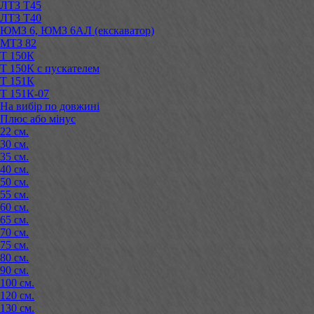
ЛТЗ Т45
ЛТЗ Т40
ЮМЗ 6, ЮМЗ 6АЛ (екскаватор)
МТЗ 82
Т 150К
Т 150К с пускателем
Т 151К
Т 151К-07
На вибір по довжині
Плюс або мінус
22 см.
30 см.
35 см.
40 см.
50 см.
55 см.
60 см.
65 см.
70 см.
75 см.
80 см.
90 см.
100 см.
120 см.
130 см.