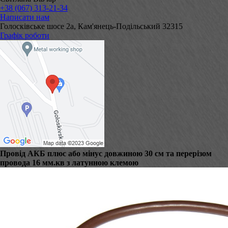
+38 (067) 313-21-34
Написати нам
Голосківське шосе 2а, Кам'янець-Подільський 32315
Графік роботи
Провід АКБ плюс або мінус довжиною 30 см та перерізом
провода 16 мм.кв з латунною клемою