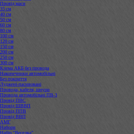
Провід маси
35 см
40 см
50 см
60 см
80 см
100 см
120 см
150 см
200 см
250 см
300 см
Клема АКБ без провода
Наконечники автомобільні
Без покриття
Луджені-пасивовані
Провода, кабеля, шнури
Провода автомобільні ПВ-3
Провід ПВС
Провід ШВВП
Провід ППВ
Провід ВВП
АМГ
Набори
Набір "Веселка"