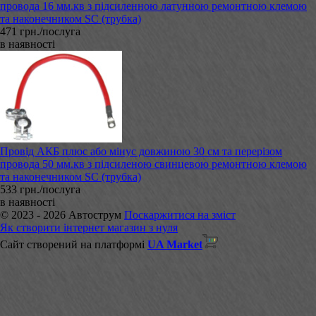
провода 16 мм.кв з підсиленною латунною ремонтною клемою
та наконечником SC (трубка)
471 грн./послуга
в наявності
Провід АКБ плюс або мінус довжиною 30 см та перерізом
провода 50 мм.кв з підсиленою свинцевою ремонтною клемою
та наконечником SC (трубка)
533 грн./послуга
в наявності
© 2023 - 2026 Автострум
Поскаржитися на зміст
Як створити інтернет магазин з нуля
Сайт створений на платформі
UA Market