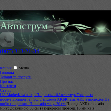
Автострум
(067) 313-21-34
Кошик
Меню
Головна
Товари та послуги
Про нас
Контакти
Статті
UA Market
Кам'янець-Подільський
Автострум
Товари та
послуги
Товари та послуги
Клема АКБ
Клема АКБ з проводом
На
вибір по довжині
Плюс або мінус
30 см.
Провід АКБ плюс або
мінус довжиною 30 см та перерізом провода 16 мм.кв з