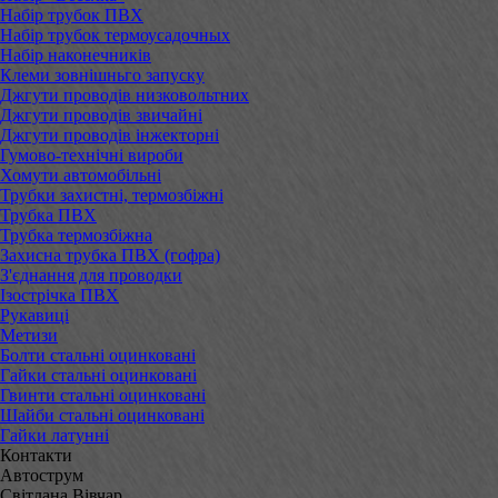
Набір трубок ПВХ
Набір трубок термоусадочных
Набір наконечників
Клеми зовнішньго запуску
Джгути проводів низковольтних
Джгути проводів звичайні
Джгути проводів інжекторні
Гумово-технічні вироби
Хомути автомобільні
Трубки захистні, термозбіжні
Трубка ПВХ
Трубка термозбіжна
Захисна трубка ПВХ (гофра)
З'єднання для проводки
Ізострічка ПВХ
Рукавиці
Метизи
Болти стальні оцинковані
Гайки стальні оцинковані
Гвинти стальні оцинковані
Шайби стальні оцинковані
Гайки латунні
Контакти
Автострум
Світлана Вівчар