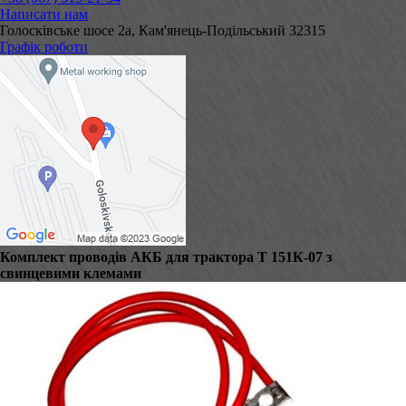
Написати нам
Голосківське шосе 2а, Кам'янець-Подільський 32315
Графік роботи
Комплект проводів АКБ для трактора Т 151К-07 з
свинцевими клемами