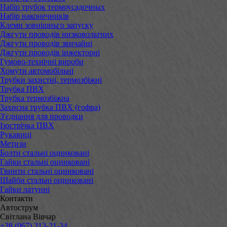
Набір трубок термоусадочных
Набір наконечників
Клеми зовнішньго запуску
Джгути проводів низковольтних
Джгути проводів звичайні
Джгути проводів інжекторні
Гумово-технічні вироби
Хомути автомобільні
Трубки захистні, термозбіжні
Трубка ПВХ
Трубка термозбіжна
Захисна трубка ПВХ (гофра)
З'єднання для проводки
Ізострічка ПВХ
Рукавиці
Метизи
Болти стальні оцинковані
Гайки стальні оцинковані
Гвинти стальні оцинковані
Шайби стальні оцинковані
Гайки латунні
Контакти
Автострум
Світлана Вівчар
+38 (067) 313-21-34