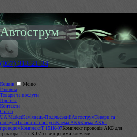
Автострум
(067) 313-21-34
Кошик
Меню
Головна
Товари та послуги
Про нас
Контакти
Статті
UA Market
Кам'янець-Подільський
Автострум
Товари та
послуги
Товари та послуги
Клема АКБ
Клема АКБ з
проводом
Комплект
Т 151К-07
Комплект проводів АКБ для
трактора Т 151К-07 з свинцевими клемами