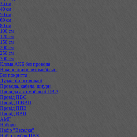
35 см
40 см
50 см
60 см
80 см
100 см
120 см
150 см
200 см
250 см
300 см
Клема АКБ без провода
Наконечники автомобільні
Без покриття
Луджені-пасивовані
Провода, кабеля, шнури
Провода автомобільні ПВ-3
Провід ПВС
Провід ШВВП
Провід ППВ
Провід ВВП
АМГ
Набори
Набір "Веселка"
Набір трубок ПВХ