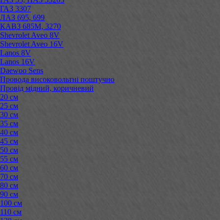
ГАЗ 3307
ЛАЗ 695, 699
КАВЗ 685М, 3270
Shevrolet Aveo 8V
Shevrolet Aveo 16V
Lanos 8V
Lanos 16V
Daewoo Sens
Провода високовольтні поштучно
Провід мідний, коричневий
20 см
25 см
30 см
35 см
40 см
45 см
50 см
55 см
60 см
70 см
80 см
90 см
100 см
110 см