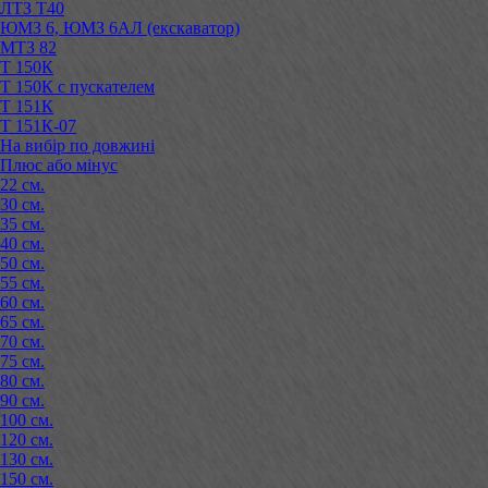
ЛТЗ Т40
ЮМЗ 6, ЮМЗ 6АЛ (екскаватор)
МТЗ 82
Т 150К
Т 150К с пускателем
Т 151К
Т 151К-07
На вибір по довжині
Плюс або мінус
22 см.
30 см.
35 см.
40 см.
50 см.
55 см.
60 см.
65 см.
70 см.
75 см.
80 см.
90 см.
100 см.
120 см.
130 см.
150 см.