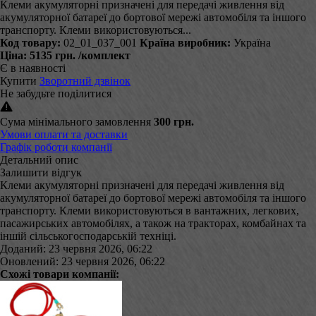
Клеми акумуляторні призначені для передачі живлення від
акумуляторної батареї до бортової мережі автомобіля та іншого
транспорту. Клеми використовуються...
Код товару:
02_01_037_001
Країна виробник:
Україна
Ціна:
5135 грн.
/комплект
Є в наявності
Купити
Зворотний дзвінок
Не забудьте поділитися
Сума мінімального замовлення
300 грн.
Умови оплати та доставки
Графік роботи компанії
Детальний опис
Залишити відгук
Клеми акумуляторні призначені для передачі живлення від
акумуляторної батареї до бортової мережі автомобіля та іншого
транспорту. Клеми використовуються в вантажних, легкових,
пасажирських автомобілях, а також на тракторах, комбайнах та
іншій сільськогосподарській техніці.
Доданий: 23 червня 2026, 06:22
Оновлений: 23 червня 2026, 06:22
Схожі товари компанії: