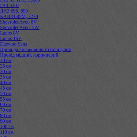
ГАЗ 3307
ЛАЗ 695, 699
КАВЗ 685М, 3270
Shevrolet Aveo 8V
Shevrolet Aveo 16V
Lanos 8V
Lanos 16V
Daewoo Sens
Провода високовольтні поштучно
Провід мідний, коричневий
20 см
25 см
30 см
35 см
40 см
45 см
50 см
55 см
60 см
70 см
80 см
90 см
100 см
110 см