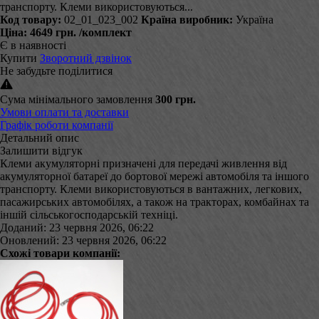
транспорту. Клеми використовуються...
Код товару:
02_01_023_002
Країна виробник:
Україна
Ціна:
4649 грн.
/комплект
Є в наявності
Купити
Зворотний дзвінок
Не забудьте поділитися
Сума мінімального замовлення
300 грн.
Умови оплати та доставки
Графік роботи компанії
Детальний опис
Залишити відгук
Клеми акумуляторні призначені для передачі живлення від
акумуляторної батареї до бортової мережі автомобіля та іншого
транспорту. Клеми використовуються в вантажних, легкових,
пасажирських автомобілях, а також на тракторах, комбайнах та
іншій сільськогосподарській техніці.
Доданий: 23 червня 2026, 06:22
Оновлений: 23 червня 2026, 06:22
Схожі товари компанії: