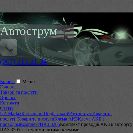
Автострум
(067) 313-21-34
Кошик
Меню
Головна
Товари та послуги
Про нас
Контакти
Статті
UA Market
Кам'янець-Подільський
Автострум
Товари та
послуги
Товари та послуги
Клема АКБ
Клема АКБ з
проводом
Комплект
ПАЗ 3205
Комплект проводів АКБ к автобусу
ПАЗ 3205 з латуними литими клемами