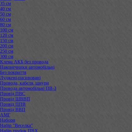
35 см
40 см
50 см
60 см
80 см
100 см
120 см
150 см
200 см
250 см
300 см
Клема АКБ без провода
Наконечники автомобільні
Без покриття
Луджені-пасивовані
Провода, кабеля, шнури
Провода автомобільні ПВ-3
Провід ПВС
Провід ШВВП
Провід ППВ
Провід ВВП
АМГ
Набори
Набір "Веселка"
Набір трубок ПВХ