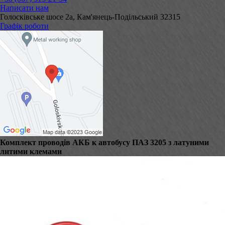
Написати нам
Голосківське шосе 2а, Кам'янець-Подільський 32315
Графік роботи
Комплект проводів АКБ к автобусу ПАЗ 3205 з латуними
литими клемами