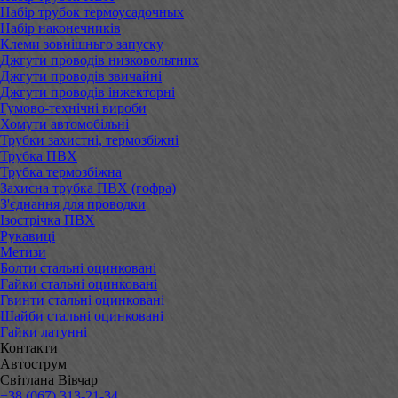
Набір трубок термоусадочных
Набір наконечників
Клеми зовнішньго запуску
Джгути проводів низковольтних
Джгути проводів звичайні
Джгути проводів інжекторні
Гумово-технічні вироби
Хомути автомобільні
Трубки захистні, термозбіжні
Трубка ПВХ
Трубка термозбіжна
Захисна трубка ПВХ (гофра)
З'єднання для проводки
Ізострічка ПВХ
Рукавиці
Метизи
Болти стальні оцинковані
Гайки стальні оцинковані
Гвинти стальні оцинковані
Шайби стальні оцинковані
Гайки латунні
Контакти
Автострум
Світлана Вівчар
+38 (067) 313-21-34