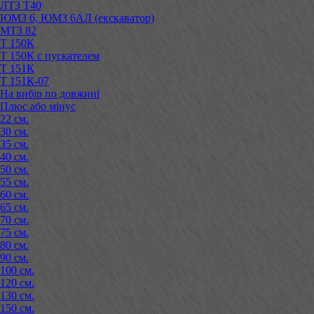
ЛТЗ Т40
ЮМЗ 6, ЮМЗ 6АЛ (екскаватор)
МТЗ 82
Т 150К
Т 150К с пускателем
Т 151К
Т 151К-07
На вибір по довжині
Плюс або мінус
22 см.
30 см.
35 см.
40 см.
50 см.
55 см.
60 см.
65 см.
70 см.
75 см.
80 см.
90 см.
100 см.
120 см.
130 см.
150 см.