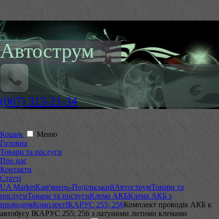
Автострум
(067) 313-21-34
Кошик
Меню
Головна
Товари та послуги
Про нас
Контакти
Статті
UA Market
Кам'янець-Подільський
Автострум
Товари та
послуги
Товари та послуги
Клема АКБ
Клема АКБ з
проводом
Комплект
ІКАРУС 255; 256
Комплект проводів АКБ к
автобусу ІКАРУС 255; 256 з латуними литими клемами