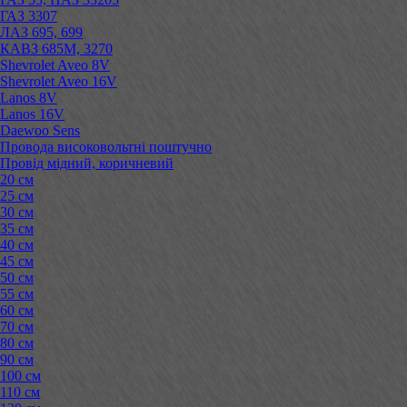
ГАЗ 3307
ЛАЗ 695, 699
КАВЗ 685М, 3270
Shevrolet Aveo 8V
Shevrolet Aveo 16V
Lanos 8V
Lanos 16V
Daewoo Sens
Провода високовольтні поштучно
Провід мідний, коричневий
20 см
25 см
30 см
35 см
40 см
45 см
50 см
55 см
60 см
70 см
80 см
90 см
100 см
110 см