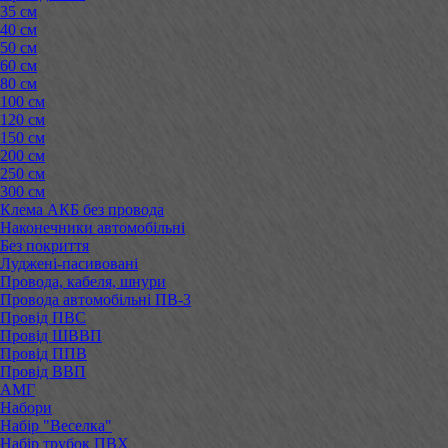
35 см
40 см
50 см
60 см
80 см
100 см
120 см
150 см
200 см
250 см
300 см
Клема АКБ без провода
Наконечники автомобільні
Без покриття
Луджені-пасивовані
Провода, кабеля, шнури
Провода автомобільні ПВ-3
Провід ПВС
Провід ШВВП
Провід ППВ
Провід ВВП
АМГ
Набори
Набір "Веселка"
Набір трубок ПВХ