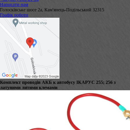
Написати нам
Голосківське шосе 2а, Кам'янець-Подільський 32315
Графік роботи
Комплект проводів АКБ к автобусу ІКАРУС 255; 256 з
латуними литими клемами