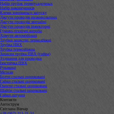
Набір трубок термоусадочных
Набір наконечників
Клеми зовнішньго запуску
Джгути проводів низковольтних
Джгути проводів звичайні
Джгути проводів інжекторні
Гумово-технічні вироби
Хомути автомобільні
Трубки захистні, термозбіжні
Трубка ПВХ
Трубка термозбіжна
Захисна трубка ПВХ (гофра)
З'єднання для проводки
Ізострічка ПВХ
Рукавиці
Метизи
Болти стальні оцинковані
Гайки стальні оцинковані
Гвинти стальні оцинковані
Шайби стальні оцинковані
Гайки латунні
Контакти
Автострум
Світлана Вівчар
+38 (067) 313-21-34