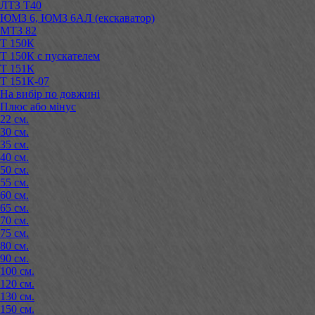
ЛТЗ Т40
ЮМЗ 6, ЮМЗ 6АЛ (екскаватор)
МТЗ 82
Т 150К
Т 150К с пускателем
Т 151К
Т 151К-07
На вибір по довжині
Плюс або мінус
22 см.
30 см.
35 см.
40 см.
50 см.
55 см.
60 см.
65 см.
70 см.
75 см.
80 см.
90 см.
100 см.
120 см.
130 см.
150 см.