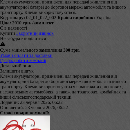
Клеми акумуляторні призначені для передачі живлення від
акумуляторної батареї до бортової мережі автомобіля та іншого
транспорту. Клеми використовуються...
Код товару:
02_01_022_002
Країна виробник:
Україна
Ціна:
2010 грн.
/комплект
Є в наявності
Купити
Зворотний дзвінок
Не забудьте поділитися
Сума мінімального замовлення
300 грн.
Умови оплати та доставки
Графік роботи компанії
Детальний опис
Залишити відгук
Клеми акумуляторні призначені для передачі живлення від
акумуляторної батареї до бортової мережі автомобіля та іншого
транспорту. Клеми використовуються в вантажних, легкових,
пасажирських автомобілях, а також на тракторах, комбайнах та
іншій сільськогосподарській техніці.
Доданий: 23 червня 2026, 06:22
Оновлений: 23 червня 2026, 06:22
Схожі товари компанії: