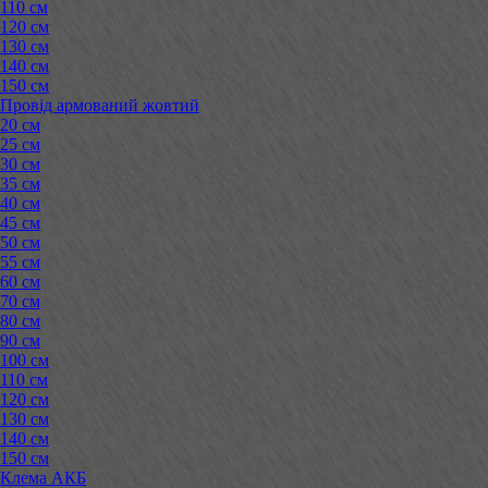
110 см
120 см
130 см
140 см
150 см
Провід армований жовтий
20 см
25 см
30 см
35 см
40 см
45 см
50 см
55 см
60 см
70 см
80 см
90 см
100 см
110 см
120 см
130 см
140 см
150 см
Клема АКБ