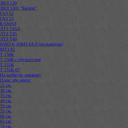
ЗИЛ 130
ЗИЛ 5301 "Бычок"
ГАЗ 52
ГАЗ 53
КАМАЗ
ЛТЗ Т45А
ЛТЗ Т45
ЛТЗ Т40
ЮМЗ 6, ЮМЗ 6АЛ (екскаватор)
МТЗ 82
Т 150К
Т 150К с пускателем
Т 151К
Т 151К-07
На вибір по довжині
Плюс або мінус
22 см.
30 см.
35 см.
40 см.
50 см.
55 см.
60 см.
65 см.
70 см.