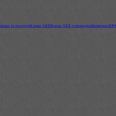
овари та послуги
Клема АКБ
Клема АКБ з проводом
Комплект
КР