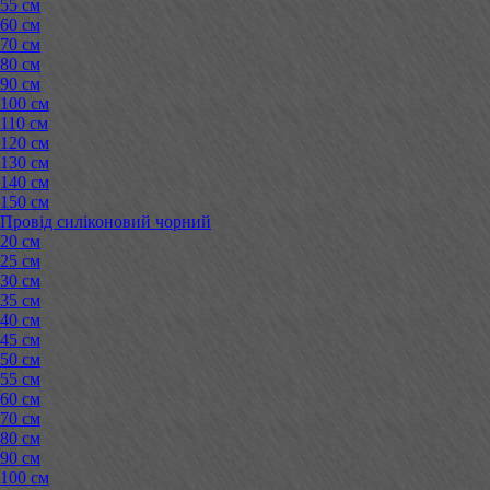
55 см
60 см
70 см
80 см
90 см
100 см
110 см
120 см
130 см
140 см
150 см
Провід силіконовий чорний
20 см
25 см
30 см
35 см
40 см
45 см
50 см
55 см
60 см
70 см
80 см
90 см
100 см