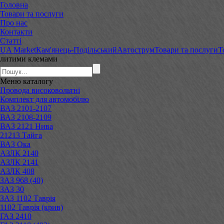
Головна
Товари та послуги
Про нас
Контакти
Статті
UA Market
Кам'янець-Подільський
Автострум
Товари та послуги
Т
литими клемами
Меню
каталогу
Провода високовольтні
Комплект для автомобілю
ВАЗ 2101-2107
ВАЗ 2108-2109
ВАЗ 2121 Нива
21213 Тайга
ВАЗ Ока
АЗЛК 2140
АЗЛК 2141
АЗЛК 408
ЗАЗ 968 (40)
ЗАЗ 30
ЗАЗ 1102 Таврія
1102 Таврія (крив)
ГАЗ 2410