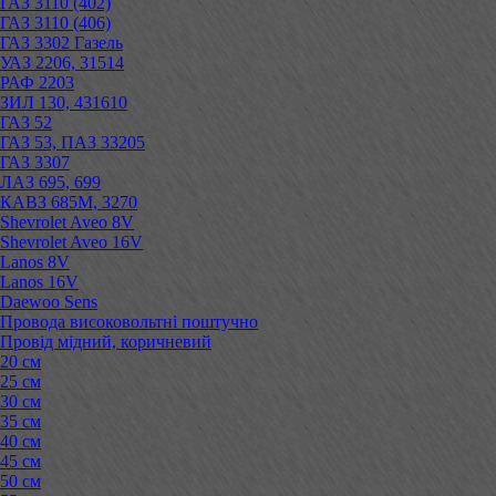
ГАЗ 3110 (402)
ГАЗ 3110 (406)
ГАЗ 3302 Газель
УАЗ 2206, 31514
РАФ 2203
ЗИЛ 130, 431610
ГАЗ 52
ГАЗ 53, ПАЗ 33205
ГАЗ 3307
ЛАЗ 695, 699
КАВЗ 685М, 3270
Shevrolet Aveo 8V
Shevrolet Aveo 16V
Lanos 8V
Lanos 16V
Daewoo Sens
Провода високовольтні поштучно
Провід мідний, коричневий
20 см
25 см
30 см
35 см
40 см
45 см
50 см