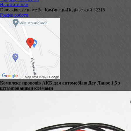
Написати нам
Голосківське шосе 2а, Кам'янець-Подільський 32315
Графік роботи
Комплект проводів АКБ для автомобілю Деу Ланос 1,5 з
штампованими клемами