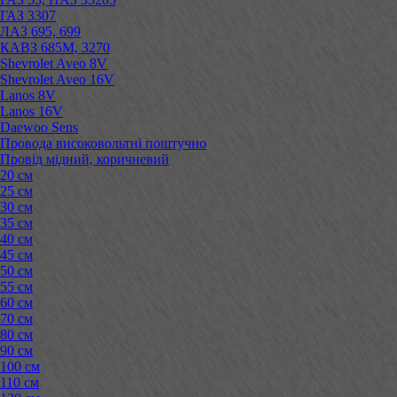
ГАЗ 3307
ЛАЗ 695, 699
КАВЗ 685М, 3270
Shevrolet Aveo 8V
Shevrolet Aveo 16V
Lanos 8V
Lanos 16V
Daewoo Sens
Провода високовольтні поштучно
Провід мідний, коричневий
20 см
25 см
30 см
35 см
40 см
45 см
50 см
55 см
60 см
70 см
80 см
90 см
100 см
110 см