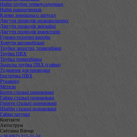
Набір трубок термоусадочных
Набір наконечників
Клеми зовнішньго запуску
Джгути проводів низковольтних
Джгути проводів звичайні
Джгути проводів інжекторні
Гумово-технічні вироби
Хомути автомобільні
Трубки захистні, термозбіжні
Трубка ПВХ
Трубка термозбіжна
Захисна трубка ПВХ (гофра)
З'єднання для проводки
Ізострічка ПВХ
Рукавиці
Метизи
Болти стальні оцинковані
Гайки стальні оцинковані
Гвинти стальні оцинковані
Шайби стальні оцинковані
Гайки латунні
Контакти
Автострум
Світлана Вівчар
+38 (067) 313-21-34