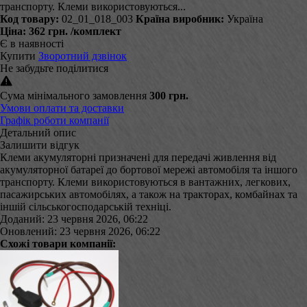
транспорту. Клеми використовуються...
Код товару:
02_01_018_003
Країна виробник:
Україна
Ціна:
362 грн.
/комплект
Є в наявності
Купити
Зворотний дзвінок
Не забудьте поділитися
Сума мінімального замовлення
300 грн.
Умови оплати та доставки
Графік роботи компанії
Детальний опис
Залишити відгук
Клеми акумуляторні призначені для передачі живлення від
акумуляторної батареї до бортової мережі автомобіля та іншого
транспорту. Клеми використовуються в вантажних, легкових,
пасажирських автомобілях, а також на тракторах, комбайнах та
іншій сільськогосподарській техніці.
Доданий: 23 червня 2026, 06:22
Оновлений: 23 червня 2026, 06:22
Схожі товари компанії: