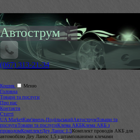
Автострум
(067) 313-21-34
Кошик
Меню
Головна
Товари та послуги
Про нас
Контакти
Статті
UA Market
Кам'янець-Подільський
Автострум
Товари та
послуги
Товари та послуги
Клема АКБ
Клема АКБ з
проводом
Комплект
Деу Ланос 1,5
Комплект проводів АКБ для
автомобілю Деу Ланос 1,5 з штампованими клемами