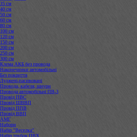
35 см
40 см
50 см
60 см
80 см
100 см
120 см
150 см
200 см
250 см
300 см
Клема АКБ без провода
Наконечники автомобільні
Без покриття
Луджені-пасивовані
Провода, кабеля, шнури
Провода автомобільні ПВ-3
Провід ПВС
Провід ШВВП
Провід ППВ
Провід ВВП
АМГ
Набори
Набір "Веселка"
Набір трубок ПВХ