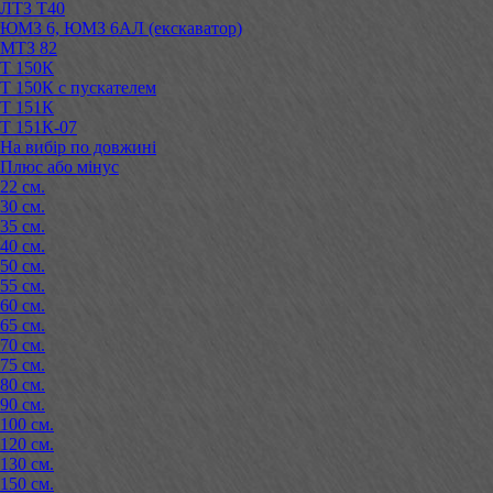
ЛТЗ Т40
ЮМЗ 6, ЮМЗ 6АЛ (екскаватор)
МТЗ 82
Т 150К
Т 150К с пускателем
Т 151К
Т 151К-07
На вибір по довжині
Плюс або мінус
22 см.
30 см.
35 см.
40 см.
50 см.
55 см.
60 см.
65 см.
70 см.
75 см.
80 см.
90 см.
100 см.
120 см.
130 см.
150 см.