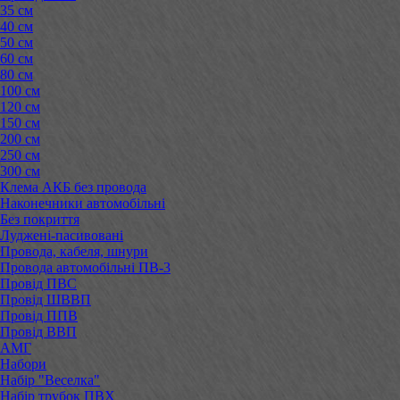
35 см
40 см
50 см
60 см
80 см
100 см
120 см
150 см
200 см
250 см
300 см
Клема АКБ без провода
Наконечники автомобільні
Без покриття
Луджені-пасивовані
Провода, кабеля, шнури
Провода автомобільні ПВ-3
Провід ПВС
Провід ШВВП
Провід ППВ
Провід ВВП
АМГ
Набори
Набір "Веселка"
Набір трубок ПВХ