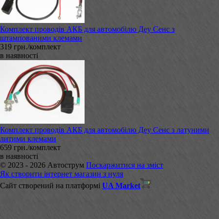
Комплект проводів АКБ для автомобілю Деу Сенс з
штампованими клемами
319 грн./комплект
в наявності
Комплект проводів АКБ для автомобілю Деу Сенс з латуними
литими клемами
659 грн./комплект
в наявності
© 2023 - 2026 Автострум
Поскаржитися на зміст
Як створити інтернет магазин з нуля
Сайт створений на платформі
UA Market