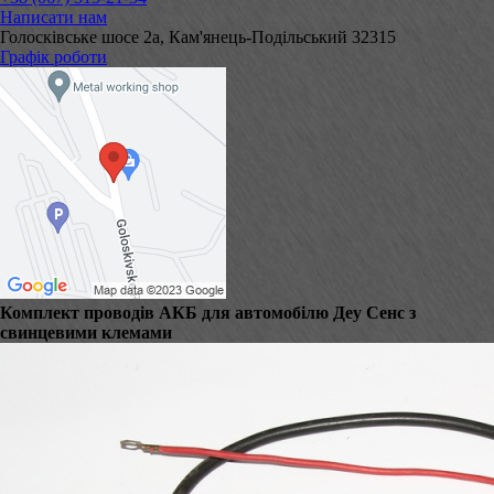
Написати нам
Голосківське шосе 2а, Кам'янець-Подільський 32315
Графік роботи
Комплект проводів АКБ для автомобілю Деу Сенс з
свинцевими клемами