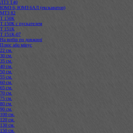
ЛТЗ Т40
ЮМЗ 6, ЮМЗ 6АЛ (екскаватор)
МТЗ 82
Т 150К
Т 150К с пускателем
Т 151К
Т 151К-07
На вибір по довжині
Плюс або мінус
22 см.
30 см.
35 см.
40 см.
50 см.
55 см.
60 см.
65 см.
70 см.
75 см.
80 см.
90 см.
100 см.
120 см.
130 см.
150 см.