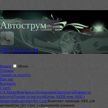
Автострум
(067) 313-21-34
Кошик
Меню
Головна
Товари та послуги
Про нас
Контакти
Статті
UA Market
Кам'янець-Подільський
Автострум
Товари та
послуги
Товари та послуги
Клема АКБ
Клема АКБ з
проводом
Комплект
Деу Сенс
Комплект проводів АКБ для
автомобілю Деу Сенс з свинцевими клемами