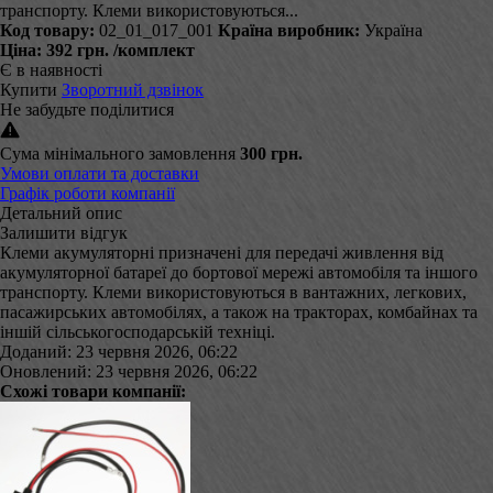
транспорту. Клеми використовуються...
Код товару:
02_01_017_001
Країна виробник:
Україна
Ціна:
392 грн.
/комплект
Є в наявності
Купити
Зворотний дзвінок
Не забудьте поділитися
Сума мінімального замовлення
300 грн.
Умови оплати та доставки
Графік роботи компанії
Детальний опис
Залишити відгук
Клеми акумуляторні призначені для передачі живлення від
акумуляторної батареї до бортової мережі автомобіля та іншого
транспорту. Клеми використовуються в вантажних, легкових,
пасажирських автомобілях, а також на тракторах, комбайнах та
іншій сільськогосподарській техніці.
Доданий: 23 червня 2026, 06:22
Оновлений: 23 червня 2026, 06:22
Схожі товари компанії: