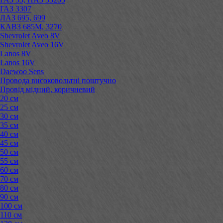
ГАЗ 3307
ЛАЗ 695, 699
КАВЗ 685М, 3270
Shevrolet Aveo 8V
Shevrolet Aveo 16V
Lanos 8V
Lanos 16V
Daewoo Sens
Провода високовольтні поштучно
Провід мідний, коричневий
20 см
25 см
30 см
35 см
40 см
45 см
50 см
55 см
60 см
70 см
80 см
90 см
100 см
110 см