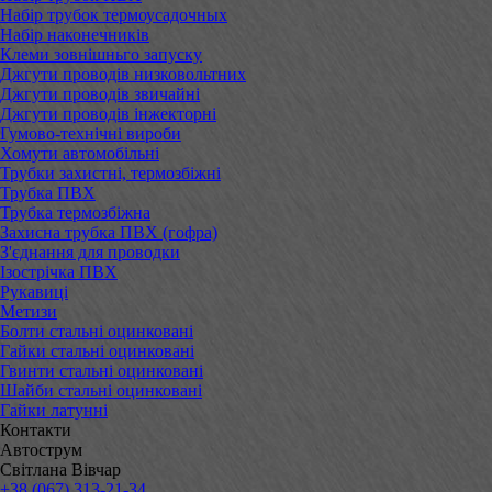
Набір трубок термоусадочных
Набір наконечників
Клеми зовнішньго запуску
Джгути проводів низковольтних
Джгути проводів звичайні
Джгути проводів інжекторні
Гумово-технічні вироби
Хомути автомобільні
Трубки захистні, термозбіжні
Трубка ПВХ
Трубка термозбіжна
Захисна трубка ПВХ (гофра)
З'єднання для проводки
Ізострічка ПВХ
Рукавиці
Метизи
Болти стальні оцинковані
Гайки стальні оцинковані
Гвинти стальні оцинковані
Шайби стальні оцинковані
Гайки латунні
Контакти
Автострум
Світлана Вівчар
+38 (067) 313-21-34