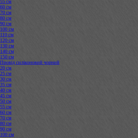
55 см
60 см
70 см
80 см
90 см
100 см
110 см
120 см
130 см
140 см
150 см
Провід силіконовий чорний
20 см
25 см
30 см
35 см
40 см
45 см
50 см
55 см
60 см
70 см
80 см
90 см
100 см