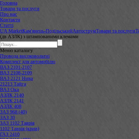
Головна
Товари та послуги
Про нас
Контакти
Статті
UA Market
Кам'янець-Подільський
Автострум
Товари та послуги
Т
(дв АЗЛК) з штампованими клемами
Меню
каталогу
Провода високовольтні
Комплект для автомобілю
ВАЗ 2101-2107
ВАЗ 2108-2109
ВАЗ 2121 Нива
21213 Тайга
ВАЗ Ока
АЗЛК 2140
АЗЛК 2141
АЗЛК 408
ЗАЗ 968 (40)
ЗАЗ 30
ЗАЗ 1102 Таврія
1102 Таврія (крив)
ГАЗ 2410