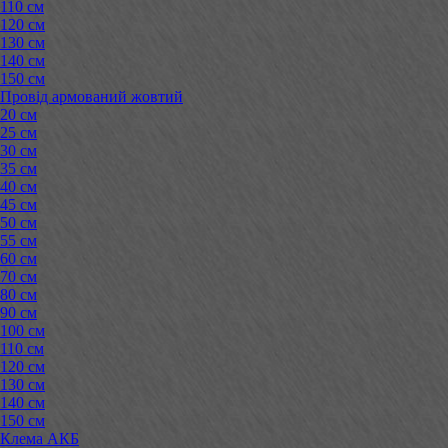
110 см
120 см
130 см
140 см
150 см
Провід армований жовтий
20 см
25 см
30 см
35 см
40 см
45 см
50 см
55 см
60 см
70 см
80 см
90 см
100 см
110 см
120 см
130 см
140 см
150 см
Клема АКБ