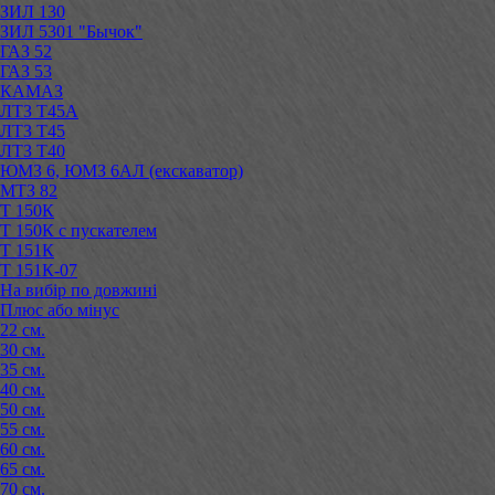
ЗИЛ 130
ЗИЛ 5301 "Бычок"
ГАЗ 52
ГАЗ 53
КАМАЗ
ЛТЗ Т45А
ЛТЗ Т45
ЛТЗ Т40
ЮМЗ 6, ЮМЗ 6АЛ (екскаватор)
МТЗ 82
Т 150К
Т 150К с пускателем
Т 151К
Т 151К-07
На вибір по довжині
Плюс або мінус
22 см.
30 см.
35 см.
40 см.
50 см.
55 см.
60 см.
65 см.
70 см.