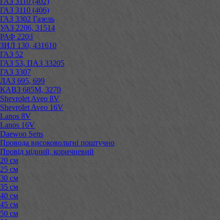
ГАЗ 3110 (402)
ГАЗ 3110 (406)
ГАЗ 3302 Газель
УАЗ 2206, 31514
РАФ 2203
ЗИЛ 130, 431610
ГАЗ 52
ГАЗ 53, ПАЗ 33205
ГАЗ 3307
ЛАЗ 695, 699
КАВЗ 685М, 3270
Shevrolet Aveo 8V
Shevrolet Aveo 16V
Lanos 8V
Lanos 16V
Daewoo Sens
Провода високовольтні поштучно
Провід мідний, коричневий
20 см
25 см
30 см
35 см
40 см
45 см
50 см