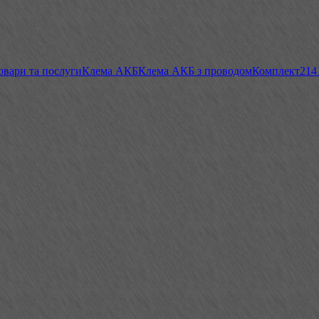
овари та послуги
Клема АКБ
Клема АКБ з проводом
Комплект
214