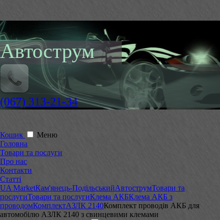
Автострум
(067) 313-21-34
Кошик
Меню
Головна
Товари та послуги
Про нас
Контакти
Статті
UA Market
Кам'янець-Подільський
Автострум
Товари та
послуги
Товари та послуги
Клема АКБ
Клема АКБ з
проводом
Комплект
АЗЛК 2140
Комплект проводів АКБ для
автомобілю АЗЛК 2140 з свинцевими клемами