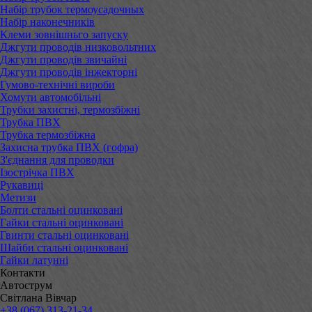
Набір трубок термоусадочных
Набір наконечників
Клеми зовнішньго запуску
Джгути проводів низковольтних
Джгути проводів звичайні
Джгути проводів інжекторні
Гумово-технічні вироби
Хомути автомобільні
Трубки захистні, термозбіжні
Трубка ПВХ
Трубка термозбіжна
Захисна трубка ПВХ (гофра)
З'єднання для проводки
Ізострічка ПВХ
Рукавиці
Метизи
Болти стальні оцинковані
Гайки стальні оцинковані
Гвинти стальні оцинковані
Шайби стальні оцинковані
Гайки латунні
Контакти
Автострум
Світлана Вівчар
+38 (067) 313-21-34