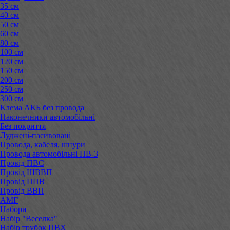
35 см
40 см
50 см
60 см
80 см
100 см
120 см
150 см
200 см
250 см
300 см
Клема АКБ без провода
Наконечники автомобільні
Без покриття
Луджені-пасивовані
Провода, кабеля, шнури
Провода автомобільні ПВ-3
Провід ПВС
Провід ШВВП
Провід ППВ
Провід ВВП
АМГ
Набори
Набір "Веселка"
Набір трубок ПВХ