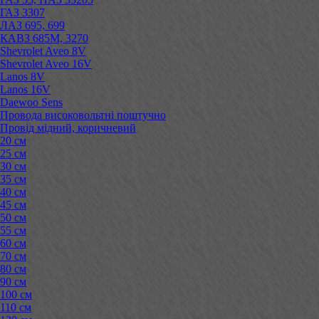
ГАЗ 3307
ЛАЗ 695, 699
КАВЗ 685М, 3270
Shevrolet Aveo 8V
Shevrolet Aveo 16V
Lanos 8V
Lanos 16V
Daewoo Sens
Провода високовольтні поштучно
Провід мідний, коричневий
20 см
25 см
30 см
35 см
40 см
45 см
50 см
55 см
60 см
70 см
80 см
90 см
100 см
110 см