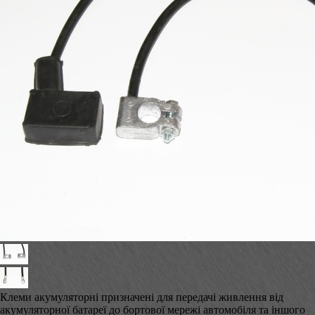
Клеми акумуляторні призначені для передачі живлення від
акумуляторної батареї до бортової мережі автомобіля та іншого