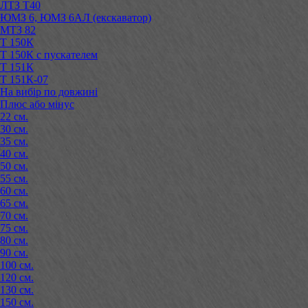
ЛТЗ Т40
ЮМЗ 6, ЮМЗ 6АЛ (екскаватор)
МТЗ 82
Т 150К
Т 150К с пускателем
Т 151К
Т 151К-07
На вибір по довжині
Плюс або мінус
22 см.
30 см.
35 см.
40 см.
50 см.
55 см.
60 см.
65 см.
70 см.
75 см.
80 см.
90 см.
100 см.
120 см.
130 см.
150 см.