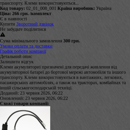
транспорту. Клеми використовуються...
Код товару:
02_01_008_001
Країна виробник:
Україна
Ціна:
266 грн.
/комплект
Є в наявності
Купити
Зворотний дзвінок
Не забудьте поділитися
Сума мінімального замовлення
300 грн.
Умови оплати та доставки
Графік роботи компанії
Детальний опис
Залишити відгук
Клеми акумуляторні призначені для передачі живлення від
акумуляторної батареї до бортової мережі автомобіля та іншого
транспорту. Клеми використовуються в вантажних, легкових,
пасажирських автомобілях, а також на тракторах, комбайнах та
іншій сільськогосподарській техніці.
Доданий: 23 червня 2026, 06:22
Оновлений: 23 червня 2026, 06:22
Схожі товари компанії: