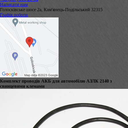
Написати нам
Голосківське шосе 2а, Кам'янець-Подільський 32315
Графік роботи
Комплект проводів АКБ для автомобілю АЗЛК 2140 з
свинцевими клемами