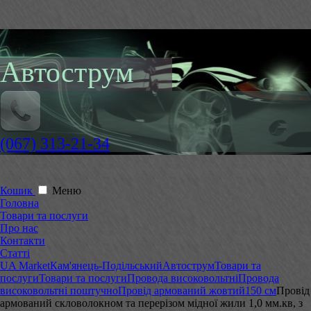
Автострум
(067) 313-21-34
Кошик
Меню
Головна
Товари та послуги
Про нас
Контакти
Статті
UA Market
Кам'янець-Подільський
Автострум
Товари та
послуги
Товари та послуги
Провода високовольтні
Провода
високовольтні поштучно
Провід армований жовтий
150 см
Провід
армований скловолокном та перерізом мідної жили 1,0 мм.кв, з