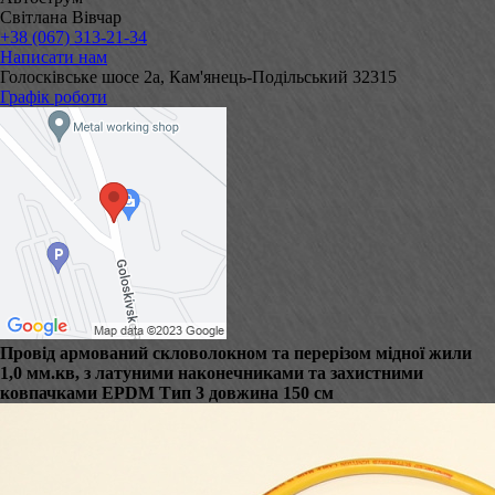
Світлана Вівчар
+38 (067) 313-21-34
Написати нам
Голосківське шосе 2а, Кам'янець-Подільський 32315
Графік роботи
Провід армований скловолокном та перерізом мідної жили
1,0 мм.кв, з латуними наконечниками та захистними
ковпачками EPDM Тип 3 довжина 150 см