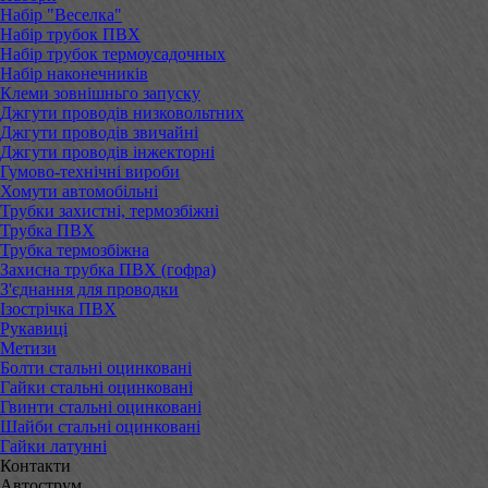
Набір "Веселка"
Набір трубок ПВХ
Набір трубок термоусадочных
Набір наконечників
Клеми зовнішньго запуску
Джгути проводів низковольтних
Джгути проводів звичайні
Джгути проводів інжекторні
Гумово-технічні вироби
Хомути автомобільні
Трубки захистні, термозбіжні
Трубка ПВХ
Трубка термозбіжна
Захисна трубка ПВХ (гофра)
З'єднання для проводки
Ізострічка ПВХ
Рукавиці
Метизи
Болти стальні оцинковані
Гайки стальні оцинковані
Гвинти стальні оцинковані
Шайби стальні оцинковані
Гайки латунні
Контакти
Автострум