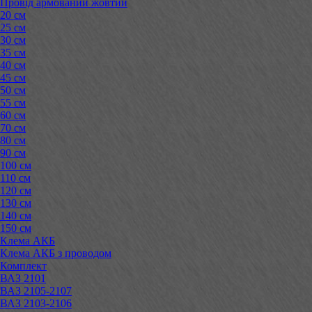
Провід армований жовтий
20 см
25 см
30 см
35 см
40 см
45 см
50 см
55 см
60 см
70 см
80 см
90 см
100 см
110 см
120 см
130 см
140 см
150 см
Клема АКБ
Клема АКБ з проводом
Комплект
ВАЗ 2101
ВАЗ 2105-2107
ВАЗ 2103-2106