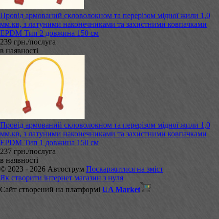
Провід армований скловолокном та перерізом мідної жили 1,0
мм.кв, з латуними наконечниками та захистними ковпачками
EPDM Тип 2 довжина 150 см
239 грн./послуга
в наявності
Провід армований скловолокном та перерізом мідної жили 1,0
мм.кв, з латуними наконечниками та захистними ковпачками
EPDM Тип 1 довжина 150 см
237 грн./послуга
в наявності
© 2023 - 2026 Автострум
Поскаржитися на зміст
Як створити інтернет магазин з нуля
Сайт створений на платформі
UA Market