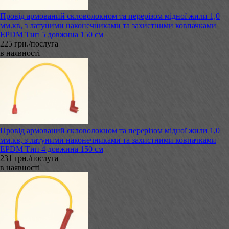
Провід армований скловолокном та перерізом мідної жили 1,0
мм.кв, з латуними наконечниками та захистними ковпачками
EPDM Тип 5 довжина 150 см
225 грн./послуга
в наявності
Провід армований скловолокном та перерізом мідної жили 1,0
мм.кв, з латуними наконечниками та захистними ковпачками
EPDM Тип 4 довжина 150 см
231 грн./послуга
в наявності