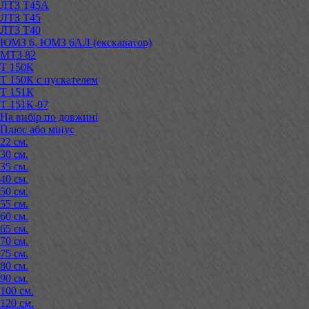
ЛТЗ Т45А
ЛТЗ Т45
ЛТЗ Т40
ЮМЗ 6, ЮМЗ 6АЛ (екскаватор)
МТЗ 82
Т 150К
Т 150К с пускателем
Т 151К
Т 151К-07
На вибір по довжині
Плюс або мінус
22 см.
30 см.
35 см.
40 см.
50 см.
55 см.
60 см.
65 см.
70 см.
75 см.
80 см.
90 см.
100 см.
120 см.