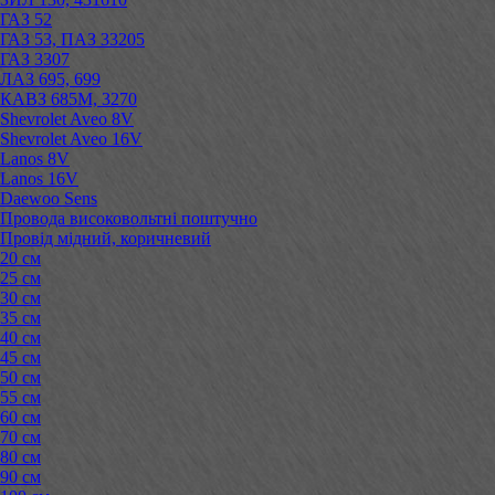
ГАЗ 52
ГАЗ 53, ПАЗ 33205
ГАЗ 3307
ЛАЗ 695, 699
КАВЗ 685М, 3270
Shevrolet Aveo 8V
Shevrolet Aveo 16V
Lanos 8V
Lanos 16V
Daewoo Sens
Провода високовольтні поштучно
Провід мідний, коричневий
20 см
25 см
30 см
35 см
40 см
45 см
50 см
55 см
60 см
70 см
80 см
90 см