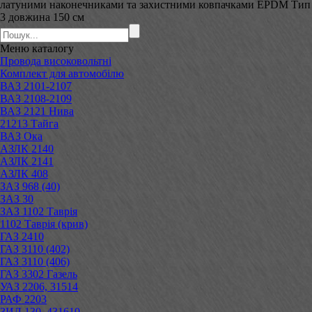
латуними наконечниками та захистними ковпачками EPDM Тип
3 довжина 150 см
Меню
каталогу
Провода високовольтні
Комплект для автомобілю
ВАЗ 2101-2107
ВАЗ 2108-2109
ВАЗ 2121 Нива
21213 Тайга
ВАЗ Ока
АЗЛК 2140
АЗЛК 2141
АЗЛК 408
ЗАЗ 968 (40)
ЗАЗ 30
ЗАЗ 1102 Таврія
1102 Таврія (крив)
ГАЗ 2410
ГАЗ 3110 (402)
ГАЗ 3110 (406)
ГАЗ 3302 Газель
УАЗ 2206, 31514
РАФ 2203
ЗИЛ 130, 431610