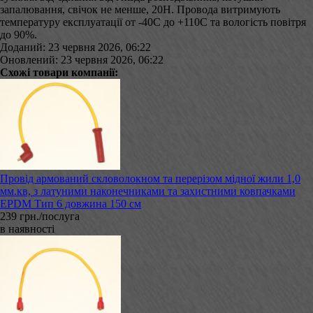
запалювання, свічок не менше, 20Н. Провода витримують
температуру експлуатації от -40С до +110С та вологість повітря
до 90%.
Доданий: 23 червня 2026, 06:22
Оновлений: 23 червня 2026, 06:22
Схожі товари компанії:
Провід армований скловолокном та перерізом мідної жили 1,0
мм.кв, з латуними наконечниками та захистними ковпачками
EPDM Тип 6 довжина 150 см
239 грн./послуга
в наявності