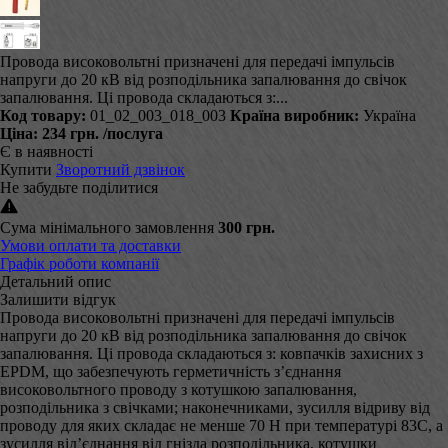
Провода високовольтні призначені для передачі імпульсів
напруги до 20 кВ від розподільника запалювання до свічок
запалювання. Ці провода складаються з:...
Код товару:
01_02_003_018_003
Країна виробник:
Україна
Ціна:
234 грн.
/послуга
Є в наявності
Купити
Зворотний дзвінок
Не забудьте поділитися
Сума мінімального замовлення
300 грн.
Умови оплати та доставки
Графік роботи компанії
Детальний опис
Залишити відгук
Провода високовольтні призначені для передачі імпульсів
напруги до 20 кВ від розподільника запалювання до свічок
запалювання. Ці провода складаються з: ковпачків захисних з
EPDM, що забезпечують герметичність з’єднання
високовольтного проводу з котушкою запалювання,
розподільника з свічками; наконечниками, зусилля відриву від
проводу для яких складає не менше 70 Н при температурі 83С, а
зусилля від’єднання від гнізда розподільника, котушки