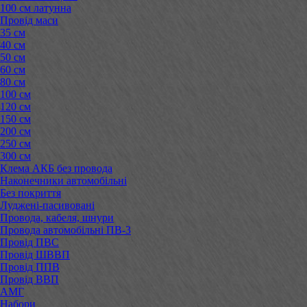
100 см латунна
Провід маси
35 см
40 см
50 см
60 см
80 см
100 см
120 см
150 см
200 см
250 см
300 см
Клема АКБ без провода
Наконечники автомобільні
Без покриття
Луджені-пасивовані
Провода, кабеля, шнури
Провода автомобільні ПВ-3
Провід ПВС
Провід ШВВП
Провід ППВ
Провід ВВП
АМГ
Набори