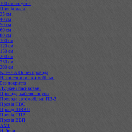
100 см латунна
Провід маси
35 см
40 см
50 см
60 см
80 см
100 см
120 см
150 см
200 см
250 см
300 см
Клема АКБ без провода
Наконечники автомобільні
Без покриття
Луджені-пасивовані
Провода, кабеля, шнури
Провода автомобільні ПВ-3
Провід ПВС
Провід ШВВП
Провід ППВ
Провід ВВП
АМГ
Набори