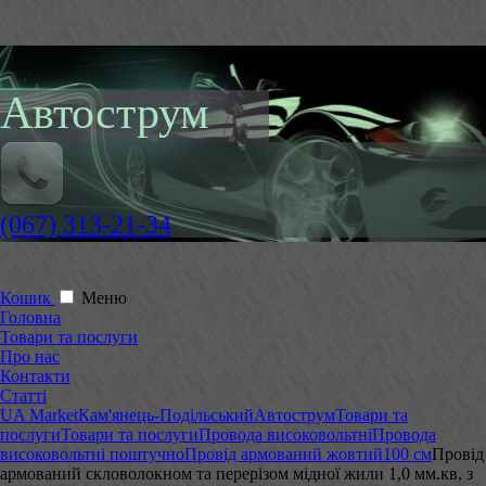
Автострум
(067) 313-21-34
Кошик
Меню
Головна
Товари та послуги
Про нас
Контакти
Статті
UA Market
Кам'янець-Подільський
Автострум
Товари та
послуги
Товари та послуги
Провода високовольтні
Провода
високовольтні поштучно
Провід армований жовтий
100 см
Провід
армований скловолокном та перерізом мідної жили 1,0 мм.кв, з