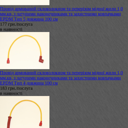
Провід армований скловолокном та перерізом мідної жили 1,0
мм.кв, з латуними наконечниками та захистними ковпачками
EPDM Тип 5 довжина 100 см
177 грн./послуга
в наявності
Провід армований скловолокном та перерізом мідної жили 1,0
мм.кв, з латуними наконечниками та захистними ковпачками
EPDM Тип 4 довжина 100 см
183 грн./послуга
в наявності