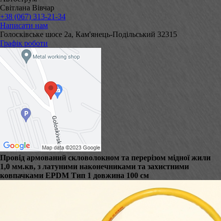
Світлана Вівчар
+38 (067) 313-21-34
Написати нам
Голосківське шосе 2а, Кам'янець-Подільський 32315
Графік роботи
Провід армований скловолокном та перерізом мідної жили
1,0 мм.кв, з латуними наконечниками та захистними
ковпачками EPDM Тип 1 довжина 100 см