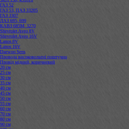
ГАЗ 52
ГАЗ 53, ПАЗ 33205
ГАЗ 3307
ЛАЗ 695, 699
КАВЗ 685М, 3270
Shevrolet Aveo 8V
Shevrolet Aveo 16V
Lanos 8V
Lanos 16V
Daewoo Sens
Провода високовольтні поштучно
Провід мідний, коричневий
20 см
25 см
30 см
35 см
40 см
45 см
50 см
55 см
60 см
70 см
80 см
90 см