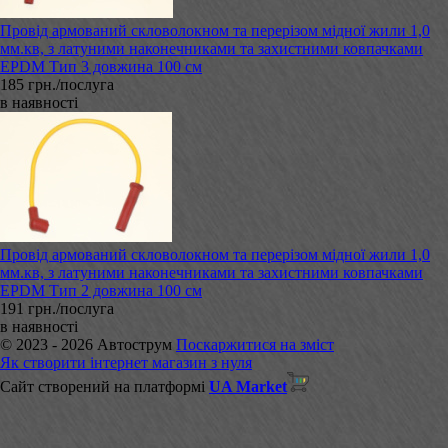
Провід армований скловолокном та перерізом мідної жили 1,0
мм.кв, з латуними наконечниками та захистними ковпачками
EPDM Тип 3 довжина 100 см
185 грн./послуга
в наявності
Провід армований скловолокном та перерізом мідної жили 1,0
мм.кв, з латуними наконечниками та захистними ковпачками
EPDM Тип 2 довжина 100 см
191 грн./послуга
в наявності
© 2023 - 2026 Автострум
Поскаржитися на зміст
Як створити інтернет магазин з нуля
Сайт створений на платформі
UA Market