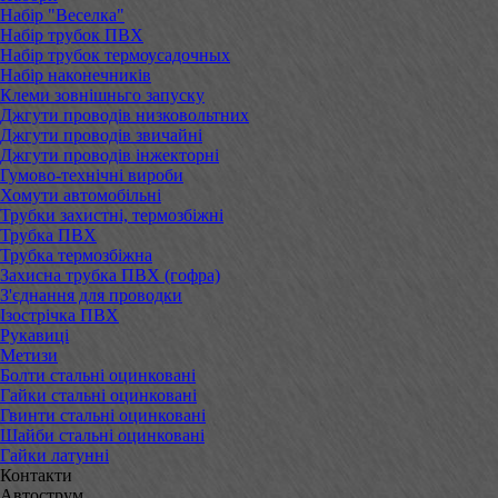
Набір "Веселка"
Набір трубок ПВХ
Набір трубок термоусадочных
Набір наконечників
Клеми зовнішньго запуску
Джгути проводів низковольтних
Джгути проводів звичайні
Джгути проводів інжекторні
Гумово-технічні вироби
Хомути автомобільні
Трубки захистні, термозбіжні
Трубка ПВХ
Трубка термозбіжна
Захисна трубка ПВХ (гофра)
З'єднання для проводки
Ізострічка ПВХ
Рукавиці
Метизи
Болти стальні оцинковані
Гайки стальні оцинковані
Гвинти стальні оцинковані
Шайби стальні оцинковані
Гайки латунні
Контакти
Автострум