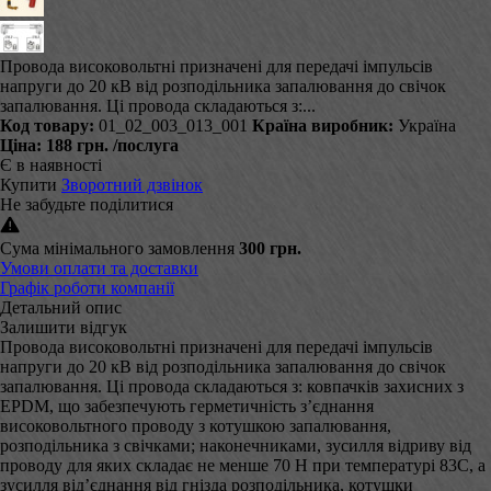
Провода високовольтні призначені для передачі імпульсів
напруги до 20 кВ від розподільника запалювання до свічок
запалювання. Ці провода складаються з:...
Код товару:
01_02_003_013_001
Країна виробник:
Україна
Ціна:
188 грн.
/послуга
Є в наявності
Купити
Зворотний дзвінок
Не забудьте поділитися
Сума мінімального замовлення
300 грн.
Умови оплати та доставки
Графік роботи компанії
Детальний опис
Залишити відгук
Провода високовольтні призначені для передачі імпульсів
напруги до 20 кВ від розподільника запалювання до свічок
запалювання. Ці провода складаються з: ковпачків захисних з
EPDM, що забезпечують герметичність з’єднання
високовольтного проводу з котушкою запалювання,
розподільника з свічками; наконечниками, зусилля відриву від
проводу для яких складає не менше 70 Н при температурі 83С, а
зусилля від’єднання від гнізда розподільника, котушки