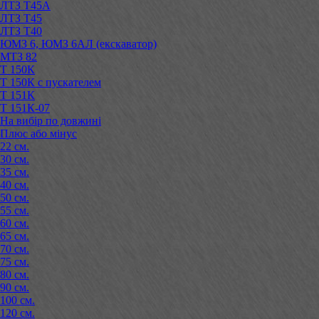
ЛТЗ Т45А
ЛТЗ Т45
ЛТЗ Т40
ЮМЗ 6, ЮМЗ 6АЛ (екскаватор)
МТЗ 82
Т 150К
Т 150К с пускателем
Т 151К
Т 151К-07
На вибір по довжині
Плюс або мінус
22 см.
30 см.
35 см.
40 см.
50 см.
55 см.
60 см.
65 см.
70 см.
75 см.
80 см.
90 см.
100 см.
120 см.