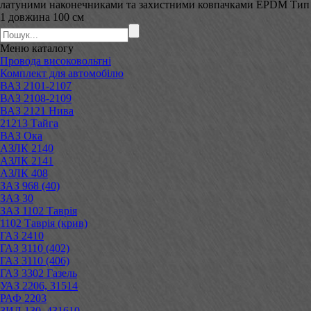
латуними наконечниками та захистними ковпачками EPDM Тип
1 довжина 100 см
Меню
каталогу
Провода високовольтні
Комплект для автомобілю
ВАЗ 2101-2107
ВАЗ 2108-2109
ВАЗ 2121 Нива
21213 Тайга
ВАЗ Ока
АЗЛК 2140
АЗЛК 2141
АЗЛК 408
ЗАЗ 968 (40)
ЗАЗ 30
ЗАЗ 1102 Таврія
1102 Таврія (крив)
ГАЗ 2410
ГАЗ 3110 (402)
ГАЗ 3110 (406)
ГАЗ 3302 Газель
УАЗ 2206, 31514
РАФ 2203
ЗИЛ 130, 431610