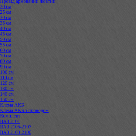
Провід армований жовтий
20 см
25 см
30 см
35 см
40 см
45 см
50 см
55 см
60 см
70 см
80 см
90 см
100 см
110 см
120 см
130 см
140 см
150 см
Клема АКБ
Клема АКБ з проводом
Комплект
ВАЗ 2101
ВАЗ 2105-2107
ВАЗ 2103-2106