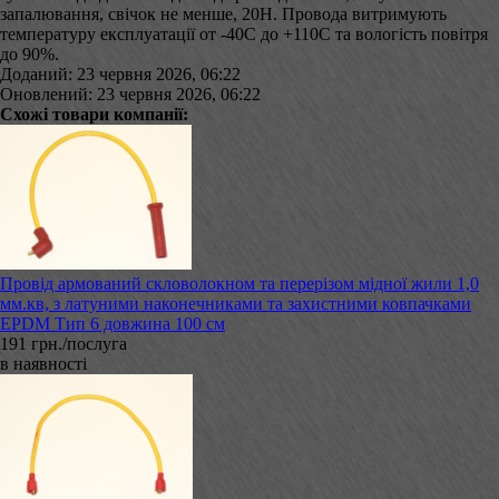
запалювання, свічок не менше, 20Н. Провода витримують
температуру експлуатації от -40С до +110С та вологість повітря
до 90%.
Доданий: 23 червня 2026, 06:22
Оновлений: 23 червня 2026, 06:22
Схожі товари компанії:
Провід армований скловолокном та перерізом мідної жили 1,0
мм.кв, з латуними наконечниками та захистними ковпачками
EPDM Тип 6 довжина 100 см
191 грн./послуга
в наявності