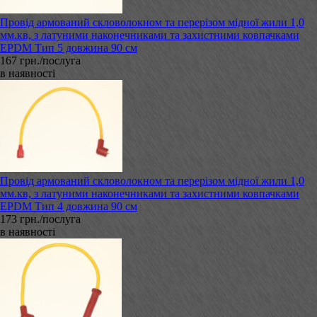
Провід армований скловолокном та перерізом мідної жили 1,0
мм.кв, з латуними наконечниками та захистними ковпачками
EPDM Тип 5 довжина 90 см
167 грн./послуга
в наявності
Провід армований скловолокном та перерізом мідної жили 1,0
мм.кв, з латуними наконечниками та захистними ковпачками
EPDM Тип 4 довжина 90 см
173 грн./послуга
в наявності