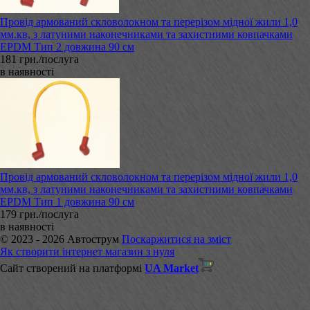
Провід армований скловолокном та перерізом мідної жили 1,0
мм.кв, з латуними наконечниками та захистними ковпачками
EPDM Тип 2 довжина 90 см
181 грн./послуга
в наявності
Провід армований скловолокном та перерізом мідної жили 1,0
мм.кв, з латуними наконечниками та захистними ковпачками
EPDM Тип 1 довжина 90 см
179 грн./послуга
в наявності
© 2023 - 2026 Автострум
Поскаржитися на зміст
Як створити інтернет магазин з нуля
Сайт створений на платформі
UA Market