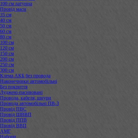
100 см латунна
Провід маси
35 см
40 см
50 см
60 см
80 см
100 см
120 см
150 см
200 см
250 см
300 см
Клема АКБ без провода
Наконечники автомобільні
Без покриття
Луджені-пасивовані
Провода, кабеля, шнури
Провода автомобільні ПВ-3
Провід ПВС
Провід ШВВП
Провід ППВ
Провід ВВП
АМГ
Набори