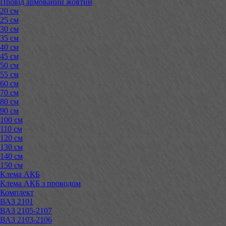
Провід армований жовтий
20 см
25 см
30 см
35 см
40 см
45 см
50 см
55 см
60 см
70 см
80 см
90 см
100 см
110 см
120 см
130 см
140 см
150 см
Клема АКБ
Клема АКБ з проводом
Комплект
ВАЗ 2101
ВАЗ 2105-2107
ВАЗ 2103-2106