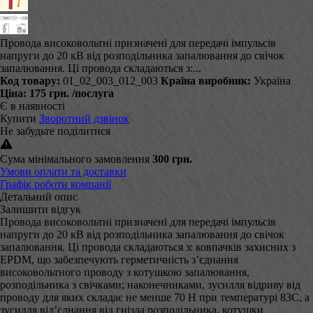
Провода високовольтні призначені для передачі імпульсів
напруги до 20 кВ від розподільника запалювання до свічок
запалювання. Ці провода складаються з:...
Код товару:
01_02_003_012_003
Країна виробник:
Україна
Ціна:
175 грн.
/послуга
Є в наявності
Купити
Зворотний дзвінок
Не забудьте поділитися
Сума мінімального замовлення
300 грн.
Умови оплати та доставки
Графік роботи компанії
Детальний опис
Залишити відгук
Провода високовольтні призначені для передачі імпульсів
напруги до 20 кВ від розподільника запалювання до свічок
запалювання. Ці провода складаються з: ковпачків захисних з
EPDM, що забезпечують герметичність з’єднання
високовольтного проводу з котушкою запалювання,
розподільника з свічками; наконечниками, зусилля відриву від
проводу для яких складає не менше 70 Н при температурі 83С, а
зусилля від’єднання від гнізда розподільника, котушки