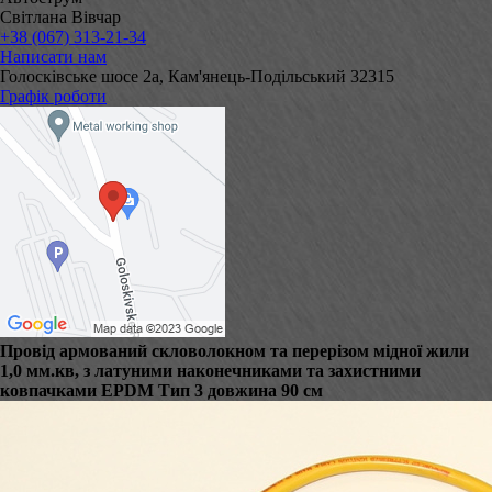
Світлана Вівчар
+38 (067) 313-21-34
Написати нам
Голосківське шосе 2а, Кам'янець-Подільський 32315
Графік роботи
Провід армований скловолокном та перерізом мідної жили
1,0 мм.кв, з латуними наконечниками та захистними
ковпачками EPDM Тип 3 довжина 90 см