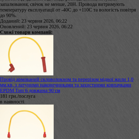
запалювання, свічок не менше, 20Н. Провода витримують
температуру експлуатації от -40С до +110С та вологість повітря
до 90%.
Доданий: 23 червня 2026, 06:22
Оновлений: 23 червня 2026, 06:22
Схожі товари компанії:
Провід армований скловолокном та перерізом мідної жили 1,0
мм.кв, з латуними наконечниками та захистними ковпачками
EPDM Тип 6 довжина 90 см
181 грн./послуга
в наявності