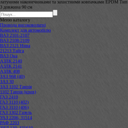
латуними наконечниками та захистними ковпачками EPDM Тип
3 довжина 90 см
Меню
каталогу
Провода високовольтні
Комплект для автомобілю
ВАЗ 2101-2107
ВАЗ 2108-2109
ВАЗ 2121 Нива
21213 Тайга
ВАЗ Ока
АЗЛК 2140
АЗЛК 2141
АЗЛК 408
ЗАЗ 968 (40)
ЗАЗ 30
ЗАЗ 1102 Таврія
1102 Таврія (крив)
ГАЗ 2410
ГАЗ 3110 (402)
ГАЗ 3110 (406)
ГАЗ 3302 Газель
УАЗ 2206, 31514
РАФ 2203
ЗИЛ 130, 431610