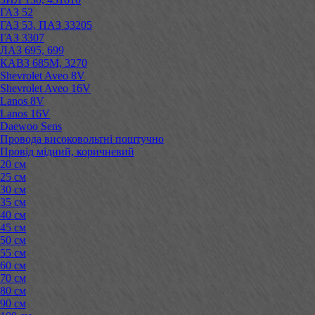
ГАЗ 52
ГАЗ 53, ПАЗ 33205
ГАЗ 3307
ЛАЗ 695, 699
КАВЗ 685М, 3270
Shevrolet Aveo 8V
Shevrolet Aveo 16V
Lanos 8V
Lanos 16V
Daewoo Sens
Провода високовольтні поштучно
Провід мідний, коричневий
20 см
25 см
30 см
35 см
40 см
45 см
50 см
55 см
60 см
70 см
80 см
90 см