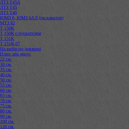
ЛТЗ Т45А
ЛТЗ Т45
ЛТЗ Т40
ЮМЗ 6, ЮМЗ 6АЛ (екскаватор)
МТЗ 82
Т 150К
Т 150К с пускателем
Т 151К
Т 151К-07
На вибір по довжині
Плюс або мінус
22 см.
30 см.
35 см.
40 см.
50 см.
55 см.
60 см.
65 см.
70 см.
75 см.
80 см.
90 см.
100 см.
120 см.