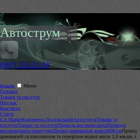
Автострум
(067) 313-21-34
Кошик
Меню
Головна
Товари та послуги
Про нас
Контакти
Статті
UA Market
Кам'янець-Подільський
Автострум
Товари та
послуги
Товари та послуги
Провода високовольтні
Провода
високовольтні поштучно
Провід армований жовтий
90 см
Провід
армований скловолокном та перерізом мідної жили 1,0 мм.кв, з