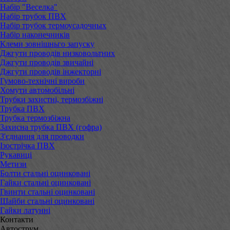
Набір "Веселка"
Набір трубок ПВХ
Набір трубок термоусадочных
Набір наконечників
Клеми зовнішньго запуску
Джгути проводів низковольтних
Джгути проводів звичайні
Джгути проводів інжекторні
Гумово-технічні вироби
Хомути автомобільні
Трубки захистні, термозбіжні
Трубка ПВХ
Трубка термозбіжна
Захисна трубка ПВХ (гофра)
З'єднання для проводки
Ізострічка ПВХ
Рукавиці
Метизи
Болти стальні оцинковані
Гайки стальні оцинковані
Гвинти стальні оцинковані
Шайби стальні оцинковані
Гайки латунні
Контакти
Автострум