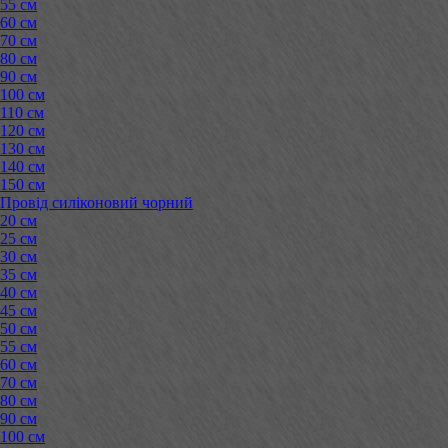
55 см
60 см
70 см
80 см
90 см
100 см
110 см
120 см
130 см
140 см
150 см
Провід силіконовий чорний
20 см
25 см
30 см
35 см
40 см
45 см
50 см
55 см
60 см
70 см
80 см
90 см
100 см