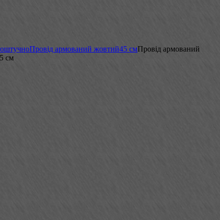
поштучно
Провід армований жовтий
45 см
Провід армований
5 см