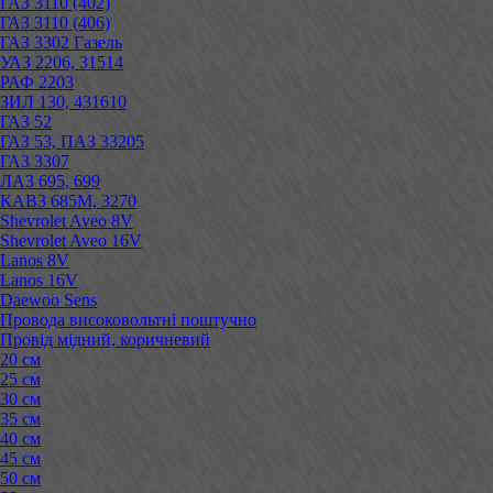
ГАЗ 3110 (402)
ГАЗ 3110 (406)
ГАЗ 3302 Газель
УАЗ 2206, 31514
РАФ 2203
ЗИЛ 130, 431610
ГАЗ 52
ГАЗ 53, ПАЗ 33205
ГАЗ 3307
ЛАЗ 695, 699
КАВЗ 685М, 3270
Shevrolet Aveo 8V
Shevrolet Aveo 16V
Lanos 8V
Lanos 16V
Daewoo Sens
Провода високовольтні поштучно
Провід мідний, коричневий
20 см
25 см
30 см
35 см
40 см
45 см
50 см