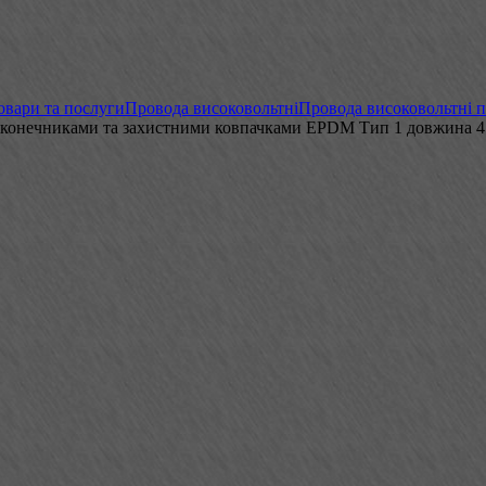
овари та послуги
Провода високовольтні
Провода високовольтні 
 наконечниками та захистними ковпачками EPDM Тип 1 довжина 4