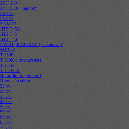
ЗИЛ 130
ЗИЛ 5301 "Бычок"
ГАЗ 52
ГАЗ 53
КАМАЗ
ЛТЗ Т45А
ЛТЗ Т45
ЛТЗ Т40
ЮМЗ 6, ЮМЗ 6АЛ (екскаватор)
МТЗ 82
Т 150К
Т 150К с пускателем
Т 151К
Т 151К-07
На вибір по довжині
Плюс або мінус
22 см.
30 см.
35 см.
40 см.
50 см.
55 см.
60 см.
65 см.
70 см.