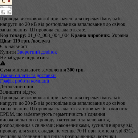
Провода високовольтні призначені для передачі імпульсів
напруги до 20 кВ від розподільника запалювання до свічок
запалювання. Ці провода складаються з:...
Код товару:
01_02_003_004_004
Країна виробник:
Україна
Ціна:
119 грн.
/послуга
Є в наявності
Купити
Зворотний дзвінок
Не забудьте поділитися
Сума мінімального замовлення
300 грн.
Умови оплати та доставки
Графік роботи компанії
Детальний опис
Залишити відгук
Провода високовольтні призначені для передачі імпульсів
напруги до 20 кВ від розподільника запалювання до свічок
запалювання. Ці провода складаються з: ковпачків захисних з
EPDM, що забезпечують герметичність з’єднання
високовольтного проводу з котушкою запалювання,
розподільника з свічками; наконечниками, зусилля відриву від
проводу для яких складає не менше 70 Н при температурі 83С, а
зусилля від’єднання від гнізда розподільника, котушки