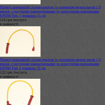
Провід армований скловолокном та перерізом мідної жили 1,0
мм.кв, з латуними наконечниками та захистними ковпачками
EPDM Тип 5 довжина 35 см
114 грн./послуга
в наявності
Провід армований скловолокном та перерізом мідної жили 1,0
мм.кв, з латуними наконечниками та захистними ковпачками
EPDM Тип 3 довжина 35 см
122 грн./послуга
в наявності