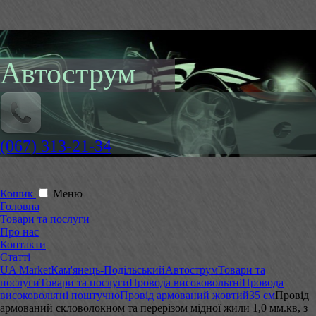
Автострум
(067) 313-21-34
Кошик
Меню
Головна
Товари та послуги
Про нас
Контакти
Статті
UA Market
Кам'янець-Подільський
Автострум
Товари та
послуги
Товари та послуги
Провода високовольтні
Провода
високовольтні поштучно
Провід армований жовтий
35 см
Провід
армований скловолокном та перерізом мідної жили 1,0 мм.кв, з