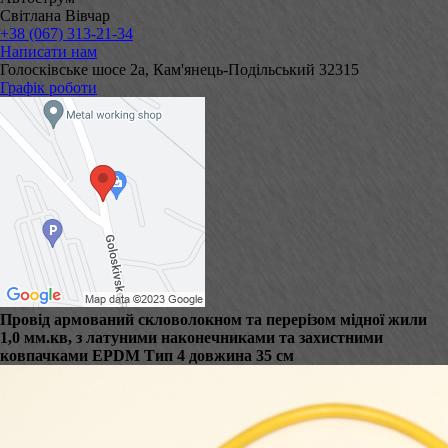
Світлана Вівчар
+38 (067) 313-21-34
Написати нам
Голосківське шосе 2а, Кам'янець-Подільський 32315
Графік роботи
Провід армований скловолокном та перерізом мідної жили
1,0 мм.кв, з латуними наконечниками та захистними
ковпачками EPDM Тип 4 довжина 35 см