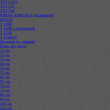
ЛТЗ Т45А
ЛТЗ Т45
ЛТЗ Т40
ЮМЗ 6, ЮМЗ 6АЛ (екскаватор)
МТЗ 82
Т 150К
Т 150К с пускателем
Т 151К
Т 151К-07
На вибір по довжині
Плюс або мінус
22 см.
30 см.
35 см.
40 см.
50 см.
55 см.
60 см.
65 см.
70 см.
75 см.
80 см.
90 см.
100 см.
120 см.