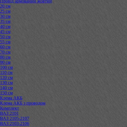
Провід армований жовтий
20 см
25 см
30 см
35 см
40 см
45 см
50 см
55 см
60 см
70 см
80 см
90 см
100 см
110 см
120 см
130 см
140 см
150 см
Клема АКБ
Клема АКБ з проводом
Комплект
ВАЗ 2101
ВАЗ 2105-2107
ВАЗ 2103-2106