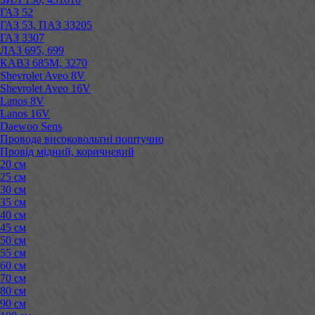
ГАЗ 52
ГАЗ 53, ПАЗ 33205
ГАЗ 3307
ЛАЗ 695, 699
КАВЗ 685М, 3270
Shevrolet Aveo 8V
Shevrolet Aveo 16V
Lanos 8V
Lanos 16V
Daewoo Sens
Провода високовольтні поштучно
Провід мідний, коричневий
20 см
25 см
30 см
35 см
40 см
45 см
50 см
55 см
60 см
70 см
80 см
90 см