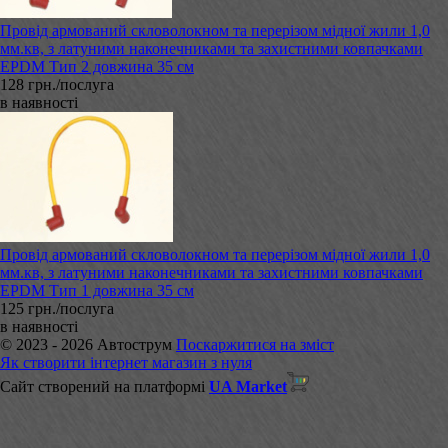
Провід армований скловолокном та перерізом мідної жили 1,0
мм.кв, з латуними наконечниками та захистними ковпачками
EPDM Тип 2 довжина 35 см
128 грн./послуга
в наявності
Провід армований скловолокном та перерізом мідної жили 1,0
мм.кв, з латуними наконечниками та захистними ковпачками
EPDM Тип 1 довжина 35 см
125 грн./послуга
в наявності
© 2023 - 2026 Автострум
Поскаржитися на зміст
Як створити інтернет магазин з нуля
Сайт створений на платформі
UA Market