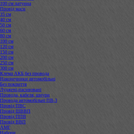
100 см латунна
Провід маси
35 см
40 см
50 см
60 см
80 см
100 см
120 см
150 см
200 см
250 см
300 см
Клема АКБ без провода
Наконечники автомобільні
Без покриття
Луджені-пасивовані
Провода, кабеля, шнури
Провода автомобільні ПВ-3
Провід ПВС
Провід ШВВП
Провід ППВ
Провід ВВП
АМГ
Набори