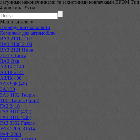
латуними наконечниками та захистними ковпачками EPDM Тип
4 довжина 35 см
Меню
каталогу
Провода високовольтні
Комплект для автомобілю
ВАЗ 2101-2107
ВАЗ 2108-2109
ВАЗ 2121 Нива
21213 Тайга
ВАЗ Ока
АЗЛК 2140
АЗЛК 2141
АЗЛК 408
ЗАЗ 968 (40)
ЗАЗ 30
ЗАЗ 1102 Таврія
1102 Таврія (крив)
ГАЗ 2410
ГАЗ 3110 (402)
ГАЗ 3110 (406)
ГАЗ 3302 Газель
УАЗ 2206, 31514
РАФ 2203
ЗИЛ 130, 431610