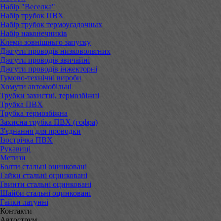
Набір "Веселка"
Набір трубок ПВХ
Набір трубок термоусадочных
Набір наконечників
Клеми зовнішньго запуску
Джгути проводів низковольтних
Джгути проводів звичайні
Джгути проводів інжекторні
Гумово-технічні вироби
Хомути автомобільні
Трубки захистні, термозбіжні
Трубка ПВХ
Трубка термозбіжна
Захисна трубка ПВХ (гофра)
З'єднання для проводки
Ізострічка ПВХ
Рукавиці
Метизи
Болти стальні оцинковані
Гайки стальні оцинковані
Гвинти стальні оцинковані
Шайби стальні оцинковані
Гайки латунні
Контакти
Автострум