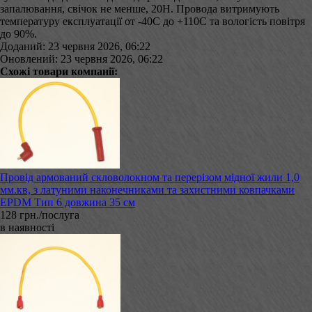
запалювання, свічок не менше, 20Н. Провода витримують
температуру експлуатації от -40С до +110С та вологість повітря
до 90%.
Доданий: 23 червня 2026, 06:22
Оновлений: 23 червня 2026, 06:22
Схожі товари компанії:
Провід армований скловолокном та перерізом мідної жили 1,0
мм.кв, з латуними наконечниками та захистними ковпачками
EPDM Тип 6 довжина 35 см
128 грн./послуга
в наявності