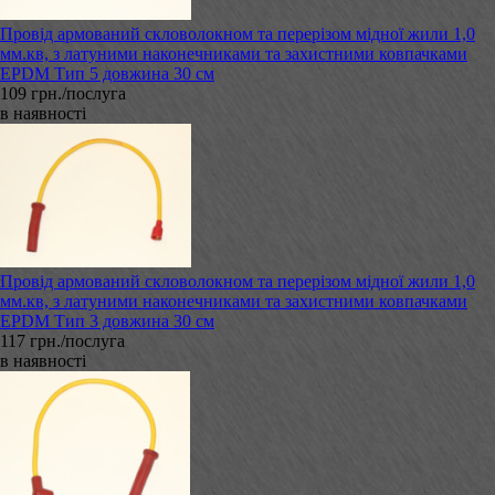
Провід армований скловолокном та перерізом мідної жили 1,0
мм.кв, з латуними наконечниками та захистними ковпачками
EPDM Тип 5 довжина 30 см
109 грн./послуга
в наявності
Провід армований скловолокном та перерізом мідної жили 1,0
мм.кв, з латуними наконечниками та захистними ковпачками
EPDM Тип 3 довжина 30 см
117 грн./послуга
в наявності