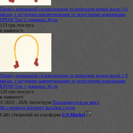
Провід армований скловолокном та перерізом мідної жили 1,0
мм.кв, з латуними наконечниками та захистними ковпачками
EPDM Тип 2 довжина 30 см
123 грн./послуга
в наявності
Провід армований скловолокном та перерізом мідної жили 1,0
мм.кв, з латуними наконечниками та захистними ковпачками
EPDM Тип 1 довжина 30 см
120 грн./послуга
в наявності
© 2023 - 2026 Автострум
Поскаржитися на зміст
Як створити інтернет магазин з нуля
Сайт створений на платформі
UA Market