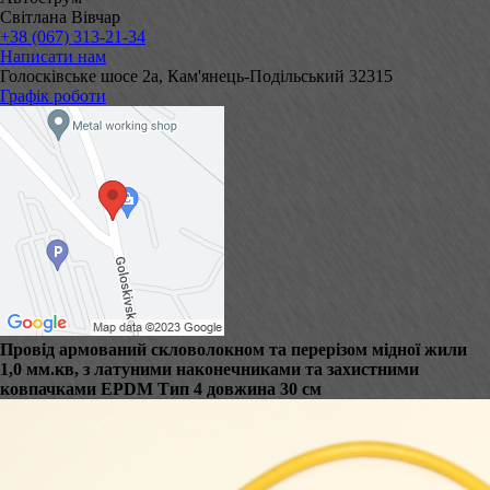
Світлана Вівчар
+38 (067) 313-21-34
Написати нам
Голосківське шосе 2а, Кам'янець-Подільський 32315
Графік роботи
Провід армований скловолокном та перерізом мідної жили
1,0 мм.кв, з латуними наконечниками та захистними
ковпачками EPDM Тип 4 довжина 30 см