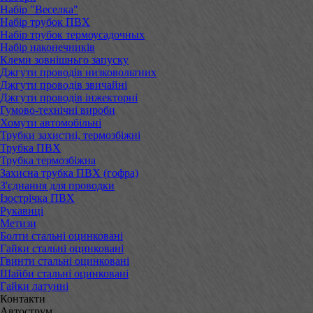
Набір "Веселка"
Набір трубок ПВХ
Набір трубок термоусадочных
Набір наконечників
Клеми зовнішньго запуску
Джгути проводів низковольтних
Джгути проводів звичайні
Джгути проводів інжекторні
Гумово-технічні вироби
Хомути автомобільні
Трубки захистні, термозбіжні
Трубка ПВХ
Трубка термозбіжна
Захисна трубка ПВХ (гофра)
З'єднання для проводки
Ізострічка ПВХ
Рукавиці
Метизи
Болти стальні оцинковані
Гайки стальні оцинковані
Гвинти стальні оцинковані
Шайби стальні оцинковані
Гайки латунні
Контакти
Автострум