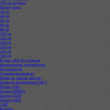
100 см латунна
Провід маси
35 см
40 см
50 см
60 см
80 см
100 см
120 см
150 см
200 см
250 см
300 см
Клема АКБ без провода
Наконечники автомобільні
Без покриття
Луджені-пасивовані
Провода, кабеля, шнури
Провода автомобільні ПВ-3
Провід ПВС
Провід ШВВП
Провід ППВ
Провід ВВП
АМГ
Набори