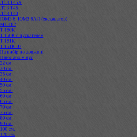
ЛТЗ Т45А
ЛТЗ Т45
ЛТЗ Т40
ЮМЗ 6, ЮМЗ 6АЛ (екскаватор)
МТЗ 82
Т 150К
Т 150К с пускателем
Т 151К
Т 151К-07
На вибір по довжині
Плюс або мінус
22 см.
30 см.
35 см.
40 см.
50 см.
55 см.
60 см.
65 см.
70 см.
75 см.
80 см.
90 см.
100 см.
120 см.