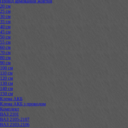
Провід армований жовтий
20 см
25 см
30 см
35 см
40 см
45 см
50 см
55 см
60 см
70 см
80 см
90 см
100 см
110 см
120 см
130 см
140 см
150 см
Клема АКБ
Клема АКБ з проводом
Комплект
ВАЗ 2101
ВАЗ 2105-2107
ВАЗ 2103-2106