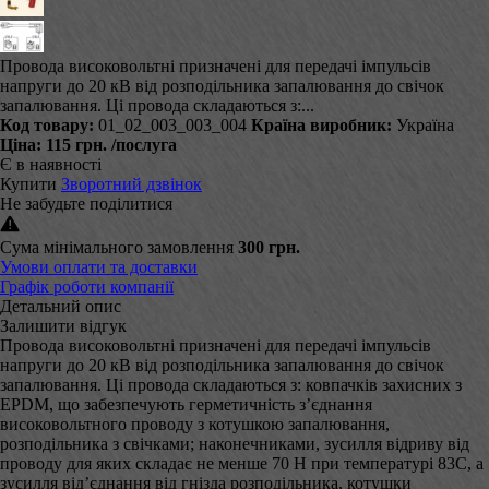
Провода високовольтні призначені для передачі імпульсів
напруги до 20 кВ від розподільника запалювання до свічок
запалювання. Ці провода складаються з:...
Код товару:
01_02_003_003_004
Країна виробник:
Україна
Ціна:
115 грн.
/послуга
Є в наявності
Купити
Зворотний дзвінок
Не забудьте поділитися
Сума мінімального замовлення
300 грн.
Умови оплати та доставки
Графік роботи компанії
Детальний опис
Залишити відгук
Провода високовольтні призначені для передачі імпульсів
напруги до 20 кВ від розподільника запалювання до свічок
запалювання. Ці провода складаються з: ковпачків захисних з
EPDM, що забезпечують герметичність з’єднання
високовольтного проводу з котушкою запалювання,
розподільника з свічками; наконечниками, зусилля відриву від
проводу для яких складає не менше 70 Н при температурі 83С, а
зусилля від’єднання від гнізда розподільника, котушки