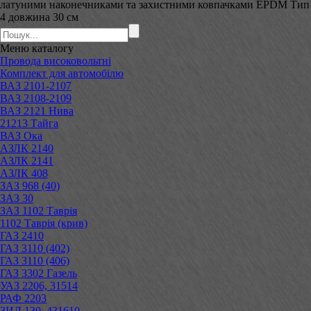
латуними наконечниками та захистними ковпачками EPDM Тип
4 довжина 30 см
Меню
каталогу
Провода високовольтні
Комплект для автомобілю
ВАЗ 2101-2107
ВАЗ 2108-2109
ВАЗ 2121 Нива
21213 Тайга
ВАЗ Ока
АЗЛК 2140
АЗЛК 2141
АЗЛК 408
ЗАЗ 968 (40)
ЗАЗ 30
ЗАЗ 1102 Таврія
1102 Таврія (крив)
ГАЗ 2410
ГАЗ 3110 (402)
ГАЗ 3110 (406)
ГАЗ 3302 Газель
УАЗ 2206, 31514
РАФ 2203
ЗИЛ 130, 431610