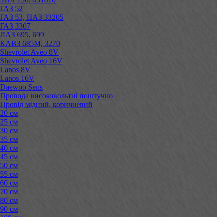
ГАЗ 52
ГАЗ 53, ПАЗ 33205
ГАЗ 3307
ЛАЗ 695, 699
КАВЗ 685М, 3270
Shevrolet Aveo 8V
Shevrolet Aveo 16V
Lanos 8V
Lanos 16V
Daewoo Sens
Провода високовольтні поштучно
Провід мідний, коричневий
20 см
25 см
30 см
35 см
40 см
45 см
50 см
55 см
60 см
70 см
80 см
90 см