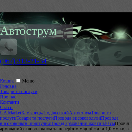
Автострум
(067) 313-21-34
Кошик
Меню
Головна
Товари та послуги
Про нас
Контакти
Статті
UA Market
Кам'янець-Подільський
Автострум
Товари та
послуги
Товари та послуги
Провода високовольтні
Провода
високовольтні поштучно
Провід армований жовтий
30 см
Провід
армований скловолокном та перерізом мідної жили 1,0 мм.кв, з