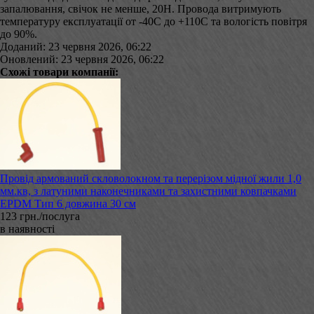
запалювання, свічок не менше, 20Н. Провода витримують
температуру експлуатації от -40С до +110С та вологість повітря
до 90%.
Доданий: 23 червня 2026, 06:22
Оновлений: 23 червня 2026, 06:22
Схожі товари компанії:
Провід армований скловолокном та перерізом мідної жили 1,0
мм.кв, з латуними наконечниками та захистними ковпачками
EPDM Тип 6 довжина 30 см
123 грн./послуга
в наявності