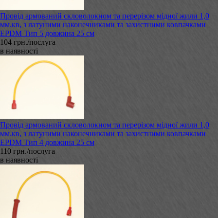
Провід армований скловолокном та перерізом мідної жили 1,0
мм.кв, з латуними наконечниками та захистними ковпачками
EPDM Тип 5 довжина 25 см
104 грн./послуга
в наявності
Провід армований скловолокном та перерізом мідної жили 1,0
мм.кв, з латуними наконечниками та захистними ковпачками
EPDM Тип 4 довжина 25 см
110 грн./послуга
в наявності