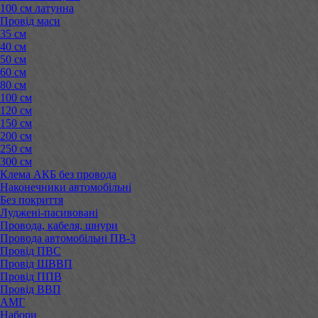
100 см латунна
Провід маси
35 см
40 см
50 см
60 см
80 см
100 см
120 см
150 см
200 см
250 см
300 см
Клема АКБ без провода
Наконечники автомобільні
Без покриття
Луджені-пасивовані
Провода, кабеля, шнури
Провода автомобільні ПВ-3
Провід ПВС
Провід ШВВП
Провід ППВ
Провід ВВП
АМГ
Набори