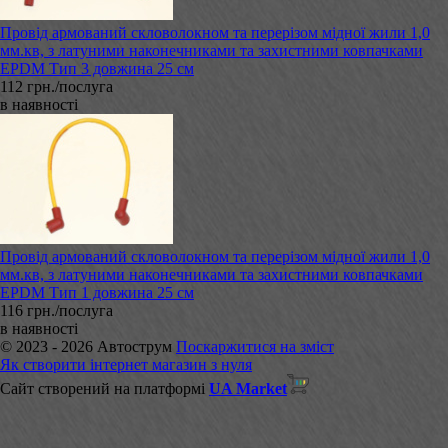
Провід армований скловолокном та перерізом мідної жили 1,0
мм.кв, з латуними наконечниками та захистними ковпачками
EPDM Тип 3 довжина 25 см
112 грн./послуга
в наявності
Провід армований скловолокном та перерізом мідної жили 1,0
мм.кв, з латуними наконечниками та захистними ковпачками
EPDM Тип 1 довжина 25 см
116 грн./послуга
в наявності
© 2023 - 2026 Автострум
Поскаржитися на зміст
Як створити інтернет магазин з нуля
Сайт створений на платформі
UA Market