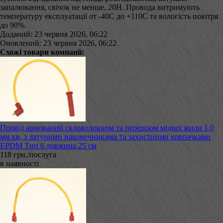
запалювання, свічок не менше, 20Н. Провода витримують
температуру експлуатації от -40С до +110С та вологість повітря
до 90%.
Доданий: 23 червня 2026, 06:22
Оновлений: 23 червня 2026, 06:22
Схожі товари компанії:
Провід армований скловолокном та перерізом мідної жили 1,0
мм.кв, з латуними наконечниками та захистними ковпачками
EPDM Тип 6 довжина 25 см
118 грн./послуга
в наявності