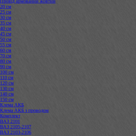
Провід армований жовтий
20 см
25 см
30 см
35 см
40 см
45 см
50 см
55 см
60 см
70 см
80 см
90 см
100 см
110 см
120 см
130 см
140 см
150 см
Клема АКБ
Клема АКБ з проводом
Комплект
ВАЗ 2101
ВАЗ 2105-2107
ВАЗ 2103-2106