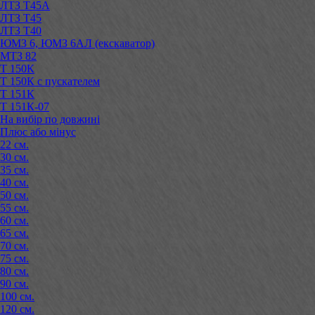
ЛТЗ Т45А
ЛТЗ Т45
ЛТЗ Т40
ЮМЗ 6, ЮМЗ 6АЛ (екскаватор)
МТЗ 82
Т 150К
Т 150К с пускателем
Т 151К
Т 151К-07
На вибір по довжині
Плюс або мінус
22 см.
30 см.
35 см.
40 см.
50 см.
55 см.
60 см.
65 см.
70 см.
75 см.
80 см.
90 см.
100 см.
120 см.