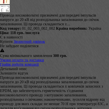
Провода високовольтні призначені для передачі імпульсів
напруги до 20 кВ від розподільника запалювання до свічок
запалювання. Ці провода складаються з:...
Код товару:
01_02_003_002_002
Країна виробник:
Україна
Ціна:
118 грн.
/послуга
Є в наявності
Купити
Зворотний дзвінок
Не забудьте поділитися
Сума мінімального замовлення
300 грн.
Умови оплати та доставки
Графік роботи компанії
Детальний опис
Залишити відгук
Провода високовольтні призначені для передачі імпульсів
напруги до 20 кВ від розподільника запалювання до свічок
запалювання. Ці провода складаються з: ковпачків захисних з
EPDM, що забезпечують герметичність з’єднання
високовольтного проводу з котушкою запалювання,
розподільника з свічками; наконечниками, зусилля відриву від
проводу для яких складає не менше 70 Н при температурі 83С, а
зусилля від’єднання від гнізда розподільника, котушки