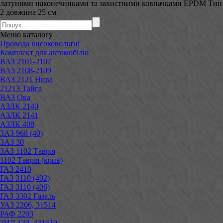
латуними наконечниками та захистними ковпачками EPDM Тип
2 довжина 25 см
Меню
каталогу
Провода високовольтні
Комплект для автомобілю
ВАЗ 2101-2107
ВАЗ 2108-2109
ВАЗ 2121 Нива
21213 Тайга
ВАЗ Ока
АЗЛК 2140
АЗЛК 2141
АЗЛК 408
ЗАЗ 968 (40)
ЗАЗ 30
ЗАЗ 1102 Таврія
1102 Таврія (крив)
ГАЗ 2410
ГАЗ 3110 (402)
ГАЗ 3110 (406)
ГАЗ 3302 Газель
УАЗ 2206, 31514
РАФ 2203
ЗИЛ 130, 431610