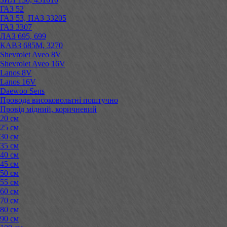
ГАЗ 52
ГАЗ 53, ПАЗ 33205
ГАЗ 3307
ЛАЗ 695, 699
КАВЗ 685М, 3270
Shevrolet Aveo 8V
Shevrolet Aveo 16V
Lanos 8V
Lanos 16V
Daewoo Sens
Провода високовольтні поштучно
Провід мідний, коричневий
20 см
25 см
30 см
35 см
40 см
45 см
50 см
55 см
60 см
70 см
80 см
90 см