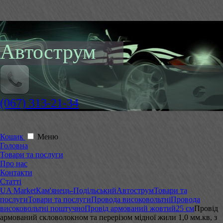
Автострум
(067) 313-21-34
Кошик
Меню
Головна
Товари та послуги
Про нас
Контакти
Статті
UA Market
Кам'янець-Подільський
Автострум
Товари та
послуги
Товари та послуги
Провода високовольтні
Провода
високовольтні поштучно
Провід армований жовтий
25 см
Провід
армований скловолокном та перерізом мідної жили 1,0 мм.кв, з