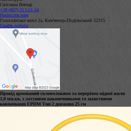
Світлана Вівчар
+38 (067) 313-21-34
Написати нам
Голосківське шосе 2а, Кам'янець-Подільський 32315
Графік роботи
Провід армований скловолокном та перерізом мідної жили
1,0 мм.кв, з латуними наконечниками та захистними
ковпачками EPDM Тип 2 довжина 25 см