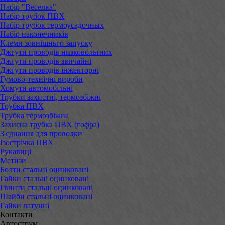
Набір "Веселка"
Набір трубок ПВХ
Набір трубок термоусадочных
Набір наконечників
Клеми зовнішньго запуску
Джгути проводів низковольтних
Джгути проводів звичайні
Джгути проводів інжекторні
Гумово-технічні вироби
Хомути автомобільні
Трубки захистні, термозбіжні
Трубка ПВХ
Трубка термозбіжна
Захисна трубка ПВХ (гофра)
З'єднання для проводки
Ізострічка ПВХ
Рукавиці
Метизи
Болти стальні оцинковані
Гайки стальні оцинковані
Гвинти стальні оцинковані
Шайби стальні оцинковані
Гайки латунні
Контакти
Автострум