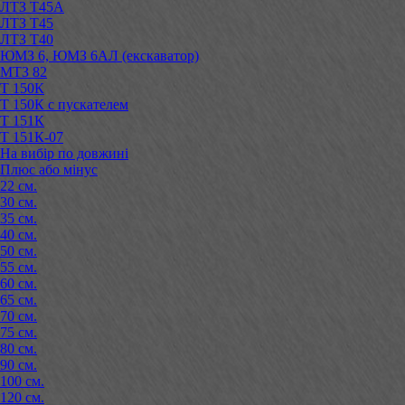
ЛТЗ Т45А
ЛТЗ Т45
ЛТЗ Т40
ЮМЗ 6, ЮМЗ 6АЛ (екскаватор)
МТЗ 82
Т 150К
Т 150К с пускателем
Т 151К
Т 151К-07
На вибір по довжині
Плюс або мінус
22 см.
30 см.
35 см.
40 см.
50 см.
55 см.
60 см.
65 см.
70 см.
75 см.
80 см.
90 см.
100 см.
120 см.