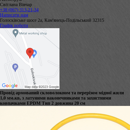
Світлана Вівчар
+38 (067) 313-21-34
Написати нам
Голосківське шосе 2а, Кам'янець-Подільський 32315
Графік роботи
Провід армований скловолокном та перерізом мідної жили
1,0 мм.кв, з латуними наконечниками та захистними
ковпачками EPDM Тип 2 довжина 20 см