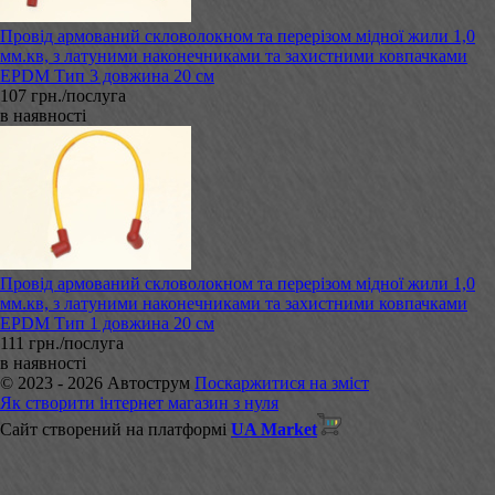
Провід армований скловолокном та перерізом мідної жили 1,0
мм.кв, з латуними наконечниками та захистними ковпачками
EPDM Тип 3 довжина 20 см
107 грн./послуга
в наявності
Провід армований скловолокном та перерізом мідної жили 1,0
мм.кв, з латуними наконечниками та захистними ковпачками
EPDM Тип 1 довжина 20 см
111 грн./послуга
в наявності
© 2023 - 2026 Автострум
Поскаржитися на зміст
Як створити інтернет магазин з нуля
Сайт створений на платформі
UA Market