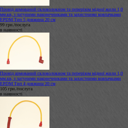
Провід армований скловолокном та перерізом мідної жили 1,0
мм.кв, з латуними наконечниками та захистними ковпачками
EPDM Тип 5 довжина 20 см
99 грн./послуга
в наявності
Провід армований скловолокном та перерізом мідної жили 1,0
мм.кв, з латуними наконечниками та захистними ковпачками
EPDM Тип 4 довжина 20 см
105 грн./послуга
в наявності