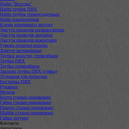
Набір "Веселка"
Набір трубок ПВХ
Набір трубок термоусадочных
Набір наконечників
Клеми зовнішньго запуску
Джгути проводів низковольтних
Джгути проводів звичайні
Джгути проводів інжекторні
Гумово-технічні вироби
Хомути автомобільні
Трубки захистні, термозбіжні
Трубка ПВХ
Трубка термозбіжна
Захисна трубка ПВХ (гофра)
З'єднання для проводки
Ізострічка ПВХ
Рукавиці
Метизи
Болти стальні оцинковані
Гайки стальні оцинковані
Гвинти стальні оцинковані
Шайби стальні оцинковані
Гайки латунні
Контакти
Автострум