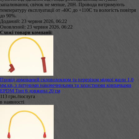
запалювання, свічок не менше, 20Н. Провода витримують
температуру експлуатації от -40С до +110С та вологість повітря
до 90%.
Доданий: 23 червня 2026, 06:22
Оновлений: 23 червня 2026, 06:22
Схожі товари компанії:
Провід армований скловолокном та перерізом мідної жили 1,0
мм.кв, з латуними наконечниками та захистними ковпачками
EPDM Тип 6 довжина 20 см
113 грн./послуга
в наявності