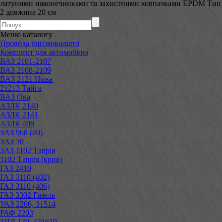
латуними наконечниками та захистними ковпачками EPDM Тип
2 довжина 20 см
Меню
каталогу
Провода високовольтні
Комплект для автомобілю
ВАЗ 2101-2107
ВАЗ 2108-2109
ВАЗ 2121 Нива
21213 Тайга
ВАЗ Ока
АЗЛК 2140
АЗЛК 2141
АЗЛК 408
ЗАЗ 968 (40)
ЗАЗ 30
ЗАЗ 1102 Таврія
1102 Таврія (крив)
ГАЗ 2410
ГАЗ 3110 (402)
ГАЗ 3110 (406)
ГАЗ 3302 Газель
УАЗ 2206, 31514
РАФ 2203
ЗИЛ 130, 431610