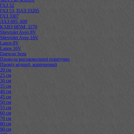
ГАЗ 52
ГАЗ 53, ПАЗ 33205
ГАЗ 3307
ЛАЗ 695, 699
КАВЗ 685М, 3270
Shevrolet Aveo 8V
Shevrolet Aveo 16V
Lanos 8V
Lanos 16V
Daewoo Sens
Провода високовольтні поштучно
Провід мідний, коричневий
20 см
25 см
30 см
35 см
40 см
45 см
50 см
55 см
60 см
70 см
80 см
90 см