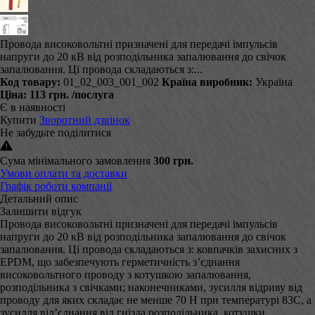
Провода високовольтні призначені для передачі імпульсів
напруги до 20 кВ від розподільника запалювання до свічок
запалювання. Ці провода складаються з:...
Код товару:
01_02_003_001_002
Країна виробник:
Україна
Ціна:
113 грн.
/послуга
Є в наявності
Купити
Зворотний дзвінок
Не забудьте поділитися
Сума мінімального замовлення
300 грн.
Умови оплати та доставки
Графік роботи компанії
Детальний опис
Залишити відгук
Провода високовольтні призначені для передачі імпульсів
напруги до 20 кВ від розподільника запалювання до свічок
запалювання. Ці провода складаються з: ковпачків захисних з
EPDM, що забезпечують герметичність з’єднання
високовольтного проводу з котушкою запалювання,
розподільника з свічками; наконечниками, зусилля відриву від
проводу для яких складає не менше 70 Н при температурі 83С, а
зусилля від’єднання від гнізда розподільника, котушки