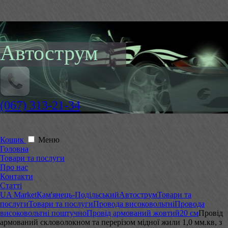
Автострум
(067) 313-21-34
Кошик
Меню
Головна
Товари та послуги
Про нас
Контакти
Статті
UA Market
Кам'янець-Подільський
Автострум
Товари та
послуги
Товари та послуги
Провода високовольтні
Провода
високовольтні поштучно
Провід армований жовтий
20 см
Провід
армований скловолокном та перерізом мідної жили 1,0 мм.кв, з