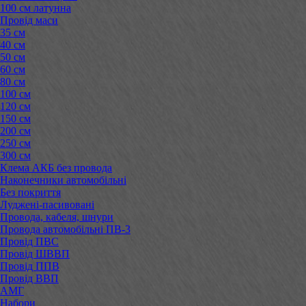
100 см латунна
Провід маси
35 см
40 см
50 см
60 см
80 см
100 см
120 см
150 см
200 см
250 см
300 см
Клема АКБ без провода
Наконечники автомобільні
Без покриття
Луджені-пасивовані
Провода, кабеля, шнури
Провода автомобільні ПВ-3
Провід ПВС
Провід ШВВП
Провід ППВ
Провід ВВП
АМГ
Набори