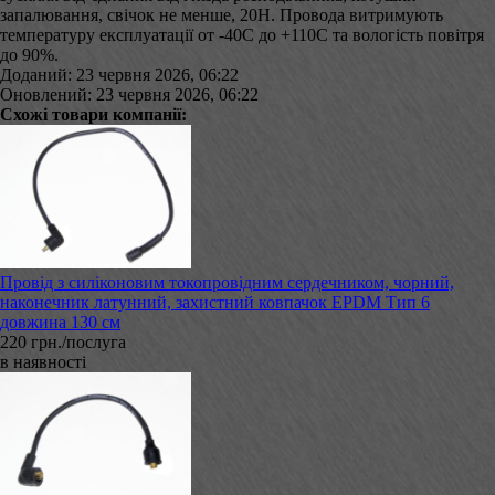
запалювання, свічок не менше, 20Н. Провода витримують
температуру експлуатації от -40С до +110С та вологість повітря
до 90%.
Доданий: 23 червня 2026, 06:22
Оновлений: 23 червня 2026, 06:22
Схожі товари компанії:
Провід з силіконовим токопровідним сердечником, чорний,
наконечник латунний, захистний ковпачок EPDM Тип 6
довжина 130 см
220 грн./послуга
в наявності