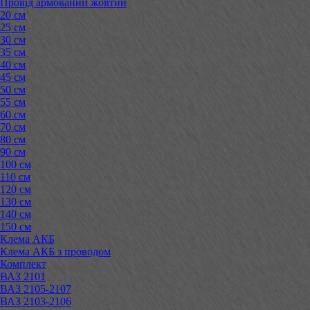
Провід армований жовтий
20 см
25 см
30 см
35 см
40 см
45 см
50 см
55 см
60 см
70 см
80 см
90 см
100 см
110 см
120 см
130 см
140 см
150 см
Клема АКБ
Клема АКБ з проводом
Комплект
ВАЗ 2101
ВАЗ 2105-2107
ВАЗ 2103-2106