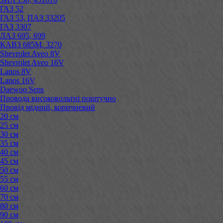
ГАЗ 52
ГАЗ 53, ПАЗ 33205
ГАЗ 3307
ЛАЗ 695, 699
КАВЗ 685М, 3270
Shevrolet Aveo 8V
Shevrolet Aveo 16V
Lanos 8V
Lanos 16V
Daewoo Sens
Провода високовольтні поштучно
Провід мідний, коричневий
20 см
25 см
30 см
35 см
40 см
45 см
50 см
55 см
60 см
70 см
80 см
90 см