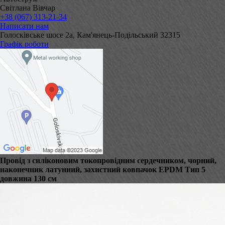
Світлана Вівчар
+38 (067) 313-21-34
Написати нам
Голосківське шосе 2а, Кам'янець-Подільський 32315
Графік роботи
Провід з силіконовим токопровідним сердечником, чорний,
наконечник латунний, захистний ковпачок EPDM Тип 5
довжина 130 см