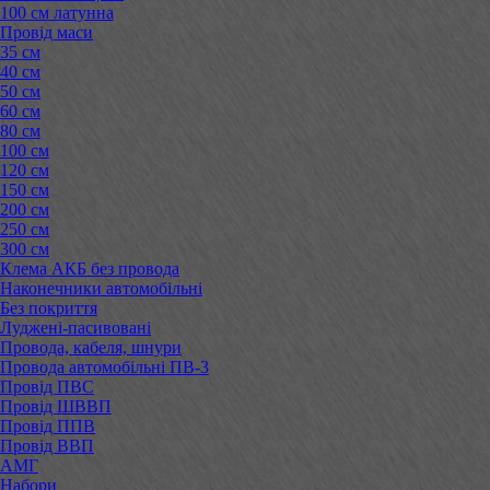
100 см латунна
Провід маси
35 см
40 см
50 см
60 см
80 см
100 см
120 см
150 см
200 см
250 см
300 см
Клема АКБ без провода
Наконечники автомобільні
Без покриття
Луджені-пасивовані
Провода, кабеля, шнури
Провода автомобільні ПВ-3
Провід ПВС
Провід ШВВП
Провід ППВ
Провід ВВП
АМГ
Набори