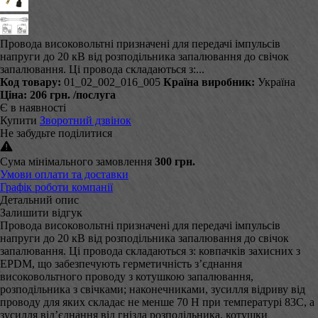
Провода високовольтні призначені для передачі імпульсів
напруги до 20 кВ від розподільника запалювання до свічок
запалювання. Ці провода складаються з:...
Код товару:
01_02_002_016_005
Країна виробник:
Україна
Ціна:
206 грн.
/послуга
Є в наявності
Купити
Зворотний дзвінок
Не забудьте поділитися
Сума мінімального замовлення
300 грн.
Умови оплати та доставки
Графік роботи компанії
Детальний опис
Залишити відгук
Провода високовольтні призначені для передачі імпульсів
напруги до 20 кВ від розподільника запалювання до свічок
запалювання. Ці провода складаються з: ковпачків захисних з
EPDM, що забезпечують герметичність з’єднання
високовольтного проводу з котушкою запалювання,
розподільника з свічками; наконечниками, зусилля відриву від
проводу для яких складає не менше 70 Н при температурі 83С, а
зусилля від’єднання від гнізда розподільника, котушки