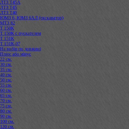
ЛТЗ Т45А
ЛТЗ Т45
ЛТЗ Т40
ЮМЗ 6, ЮМЗ 6АЛ (екскаватор)
МТЗ 82
Т 150К
Т 150К с пускателем
Т 151К
Т 151К-07
На вибір по довжині
Плюс або мінус
22 см.
30 см.
35 см.
40 см.
50 см.
55 см.
60 см.
65 см.
70 см.
75 см.
80 см.
90 см.
100 см.
120 см.