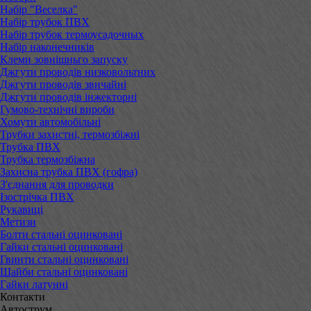
Набір "Веселка"
Набір трубок ПВХ
Набір трубок термоусадочных
Набір наконечників
Клеми зовнішньго запуску
Джгути проводів низковольтних
Джгути проводів звичайні
Джгути проводів інжекторні
Гумово-технічні вироби
Хомути автомобільні
Трубки захистні, термозбіжні
Трубка ПВХ
Трубка термозбіжна
Захисна трубка ПВХ (гофра)
З'єднання для проводки
Ізострічка ПВХ
Рукавиці
Метизи
Болти стальні оцинковані
Гайки стальні оцинковані
Гвинти стальні оцинковані
Шайби стальні оцинковані
Гайки латунні
Контакти
Автострум