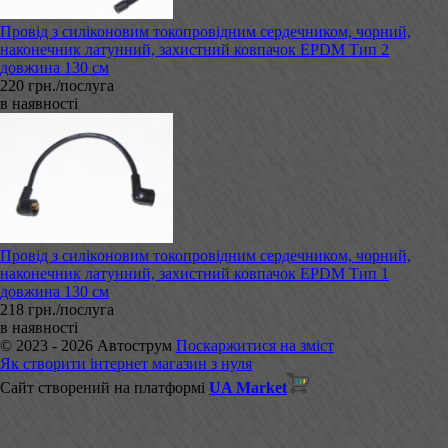
Провід з силіконовим токопровідним сердечником, чорний,
наконечник латунний, захистний ковпачок EPDM Тип 2
довжина 130 см
220 грн./послуга
в наявності
Провід з силіконовим токопровідним сердечником, чорний,
наконечник латунний, захистний ковпачок EPDM Тип 1
довжина 130 см
218 грн./послуга
в наявності
© 2023 - 2026 Автострум
Поскаржитися на зміст
Як створити інтернет магазин з нуля
Сайт створений на платформі
UA Market