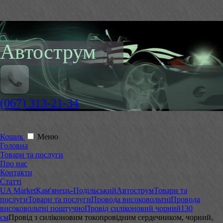
Автострум
(067) 313-21-34
Кошик
Меню
Головна
Товари та послуги
Про нас
Контакти
Статті
UA Market
Кам'янець-Подільський
Автострум
Товари та
послуги
Товари та послуги
Провода високовольтні
Провода
високовольтні поштучно
Провід силіконовий чорний
130
см
Провід з силіконовим токопровідним сердечником, чорний,