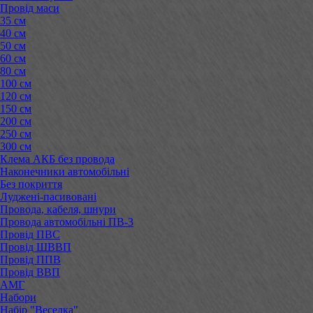
Провід маси
35 см
40 см
50 см
60 см
80 см
100 см
120 см
150 см
200 см
250 см
300 см
Клема АКБ без провода
Наконечники автомобільні
Без покриття
Луджені-пасивовані
Провода, кабеля, шнури
Провода автомобільні ПВ-3
Провід ПВС
Провід ШВВП
Провід ППВ
Провід ВВП
АМГ
Набори
Набір "Веселка"