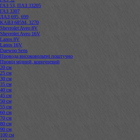
ГАЗ 53, ПАЗ 33205
ГАЗ 3307
ЛАЗ 695, 699
КАВЗ 685М, 3270
Shevrolet Aveo 8V
Shevrolet Aveo 16V
Lanos 8V
Lanos 16V
Daewoo Sens
Провода високовольтні поштучно
Провід мідний, коричневий
20 см
25 см
30 см
35 см
40 см
45 см
50 см
55 см
60 см
70 см
80 см
90 см
100 см