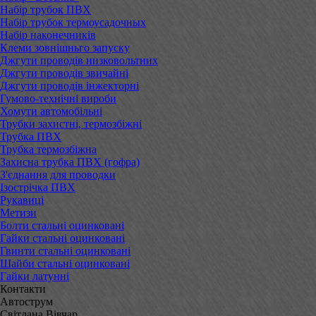
Набір трубок ПВХ
Набір трубок термоусадочных
Набір наконечників
Клеми зовнішньго запуску
Джгути проводів низковольтних
Джгути проводів звичайні
Джгути проводів інжекторні
Гумово-технічні вироби
Хомути автомобільні
Трубки захистні, термозбіжні
Трубка ПВХ
Трубка термозбіжна
Захисна трубка ПВХ (гофра)
З'єднання для проводки
Ізострічка ПВХ
Рукавиці
Метизи
Болти стальні оцинковані
Гайки стальні оцинковані
Гвинти стальні оцинковані
Шайби стальні оцинковані
Гайки латунні
Контакти
Автострум
Світлана Вівчар