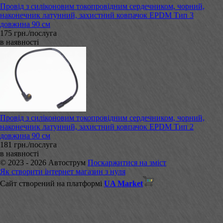
Провід з силіконовим токопровідним сердечником, чорний,
наконечник латунний, захистний ковпачок EPDM Тип 3
довжина 90 см
175 грн./послуга
в наявності
Провід з силіконовим токопровідним сердечником, чорний,
наконечник латунний, захистний ковпачок EPDM Тип 2
довжина 90 см
181 грн./послуга
в наявності
© 2023 - 2026 Автострум
Поскаржитися на зміст
Як створити інтернет магазин з нуля
Сайт створений на платформі
UA Market