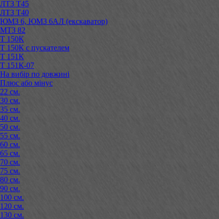
ЛТЗ Т45
ЛТЗ Т40
ЮМЗ 6, ЮМЗ 6АЛ (екскаватор)
МТЗ 82
Т 150К
Т 150К с пускателем
Т 151К
Т 151К-07
На вибір по довжині
Плюс або мінус
22 см.
30 см.
35 см.
40 см.
50 см.
55 см.
60 см.
65 см.
70 см.
75 см.
80 см.
90 см.
100 см.
120 см.
130 см.