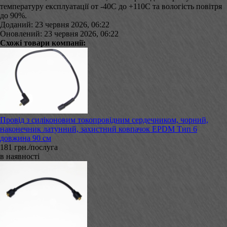
температуру експлуатації от -40С до +110С та вологість повітря
до 90%.
Доданий: 23 червня 2026, 06:22
Оновлений: 23 червня 2026, 06:22
Схожі товари компанії:
Провід з силіконовим токопровідним сердечником, чорний,
наконечник латунний, захистний ковпачок EPDM Тип 6
довжина 90 см
181 грн./послуга
в наявності