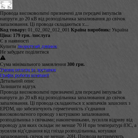
Провода високовольтні призначені для передачі імпульсів
напруги до 20 кВ від розподільника запалювання до свічок
запалювання. Ці провода складаються з:...
Код товару:
01_02_002_012_001
Країна виробник:
Україна
Ціна:
179 грн.
/послуга
Є в наявності
Купити
Зворотний дзвінок
Не забудьте поділитися
Сума мінімального замовлення
300 грн.
Умови оплати та доставки
Графік роботи компанії
Детальний опис
Залишити відгук
Провода високовольтні призначені для передачі імпульсів
напруги до 20 кВ від розподільника запалювання до свічок
запалювання. Ці провода складаються з: ковпачків захисних з
EPDM, що забезпечують герметичність з’єднання
високовольтного проводу з котушкою запалювання,
розподільника з свічками; наконечниками, зусилля відриву від
проводу для яких складає не менше 70 Н при температурі 83С, а
зусилля від’єднання від гнізда розподільника, котушки
запалювання, свічок не менше, 20Н. Провода витримують