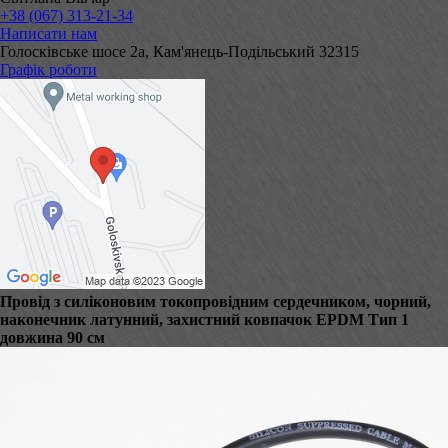
+38 (067) 313-21-34
Написати нам
Голосківське шосе 2а, Кам'янець-Подільський 32315
Графік роботи
Провід з силіконовим токопровідним сердечником, чорний,
наконечник латунний, захистний ковпачок EPDM Тип 1
довжина 90 см