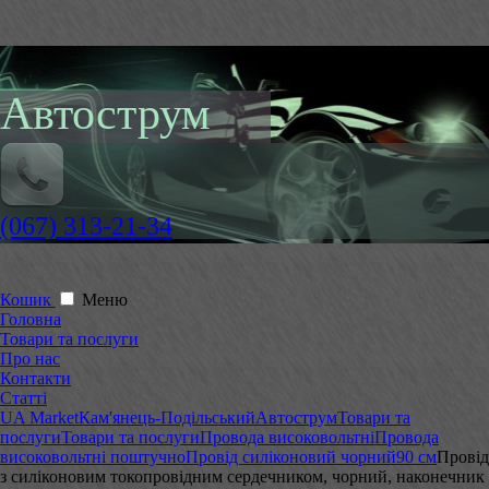
Автострум
(067) 313-21-34
Кошик
Меню
Головна
Товари та послуги
Про нас
Контакти
Статті
UA Market
Кам'янець-Подільський
Автострум
Товари та
послуги
Товари та послуги
Провода високовольтні
Провода
високовольтні поштучно
Провід силіконовий чорний
90 см
Провід
з силіконовим токопровідним сердечником, чорний, наконечник