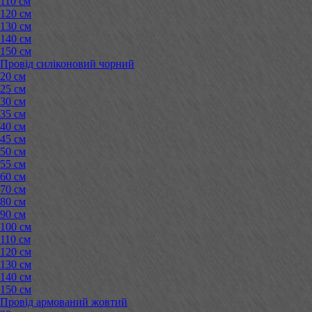
110 см
120 см
130 см
140 см
150 см
Провід силіконовий чорний
20 см
25 см
30 см
35 см
40 см
45 см
50 см
55 см
60 см
70 см
80 см
90 см
100 см
110 см
120 см
130 см
140 см
150 см
Провід армований жовтий