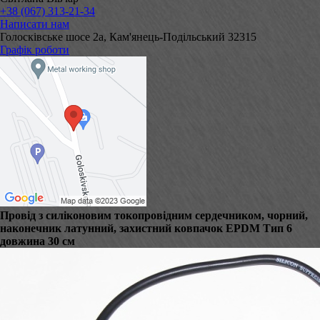
+38 (067) 313-21-34
Написати нам
Голосківське шосе 2а, Кам'янець-Подільський 32315
Графік роботи
Провід з силіконовим токопровідним сердечником, чорний,
наконечник латунний, захистний ковпачок EPDM Тип 6
довжина 30 см