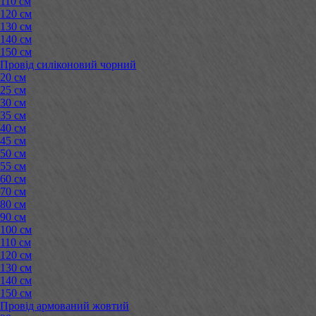
110 см
120 см
130 см
140 см
150 см
Провід силіконовий чорний
20 см
25 см
30 см
35 см
40 см
45 см
50 см
55 см
60 см
70 см
80 см
90 см
100 см
110 см
120 см
130 см
140 см
150 см
Провід армований жовтий