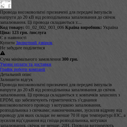
Провода високовольтні призначені для передачі імпульсів
напруги до 20 кВ від розподільника запалювання до свічок
запалювання. Ці провода складаються з:...
Код товару:
01_02_002_003_006
Країна виробник:
Україна
Ціна:
123 грн.
/послуга
Є в наявності
Купити
Зворотний дзвінок
Не забудьте поділитися
Сума мінімального замовлення
300 грн.
Умови оплати та доставки
Графік роботи компанії
Детальний опис
Залишити відгук
Провода високовольтні призначені для передачі імпульсів
напруги до 20 кВ від розподільника запалювання до свічок
запалювання. Ці провода складаються з: ковпачків захисних з
EPDM, що забезпечують герметичність з’єднання
високовольтного проводу з котушкою запалювання,
розподільника з свічками; наконечниками, зусилля відриву від
проводу для яких складає не менше 70 Н при температурі 83С, а
зусилля від’єднання від гнізда розподільника, котушки
запалювання, свічок не менше, 20Н. Провода витримують