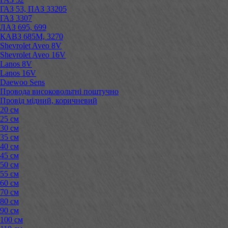
ГАЗ 53, ПАЗ 33205
ГАЗ 3307
ЛАЗ 695, 699
КАВЗ 685М, 3270
Shevrolet Aveo 8V
Shevrolet Aveo 16V
Lanos 8V
Lanos 16V
Daewoo Sens
Провода високовольтні поштучно
Провід мідний, коричневий
20 см
25 см
30 см
35 см
40 см
45 см
50 см
55 см
60 см
70 см
80 см
90 см
100 см