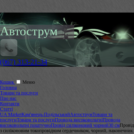
Автострум
(067) 313-21-34
Кошик
Меню
Головна
Товари та послуги
Про нас
Контакти
Статті
UA Market
Кам'янець-Подільський
Автострум
Товари та
послуги
Товари та послуги
Провода високовольтні
Провода
високовольтні поштучно
Провід силіконовий чорний
30 см
Провід
з силіконовим токопровідним сердечником, чорний, наконечник