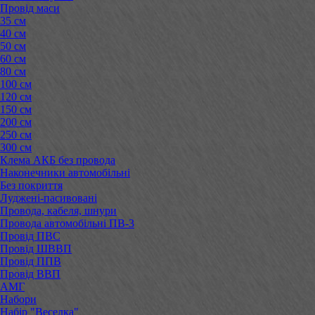
Провід маси
35 см
40 см
50 см
60 см
80 см
100 см
120 см
150 см
200 см
250 см
300 см
Клема АКБ без провода
Наконечники автомобільні
Без покриття
Луджені-пасивовані
Провода, кабеля, шнури
Провода автомобільні ПВ-3
Провід ПВС
Провід ШВВП
Провід ППВ
Провід ВВП
АМГ
Набори
Набір "Веселка"