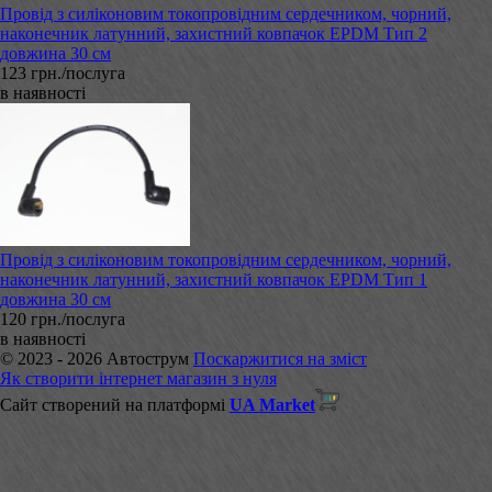
Провід з силіконовим токопровідним сердечником, чорний,
наконечник латунний, захистний ковпачок EPDM Тип 2
довжина 30 см
123 грн./послуга
в наявності
Провід з силіконовим токопровідним сердечником, чорний,
наконечник латунний, захистний ковпачок EPDM Тип 1
довжина 30 см
120 грн./послуга
в наявності
© 2023 - 2026 Автострум
Поскаржитися на зміст
Як створити інтернет магазин з нуля
Сайт створений на платформі
UA Market