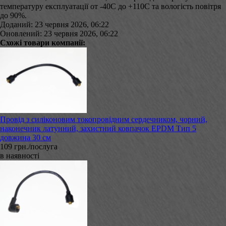
температуру експлуатації от -40С до +110С та вологість повітря
до 90%.
Доданий: 23 червня 2026, 06:22
Оновлений: 23 червня 2026, 06:22
Схожі товари компанії:
Провід з силіконовим токопровідним сердечником, чорний,
наконечник латунний, захистний ковпачок EPDM Тип 5
довжина 30 см
109 грн./послуга
в наявності