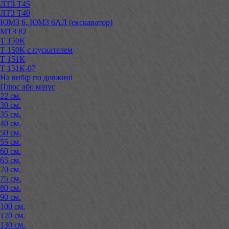
ЛТЗ Т45
ЛТЗ Т40
ЮМЗ 6, ЮМЗ 6АЛ (екскаватор)
МТЗ 82
Т 150К
Т 150К с пускателем
Т 151К
Т 151К-07
На вибір по довжині
Плюс або мінус
22 см.
30 см.
35 см.
40 см.
50 см.
55 см.
60 см.
65 см.
70 см.
75 см.
80 см.
90 см.
100 см.
120 см.
130 см.