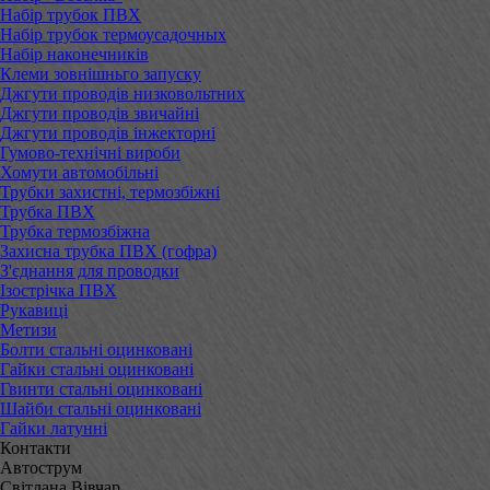
Набір трубок ПВХ
Набір трубок термоусадочных
Набір наконечників
Клеми зовнішньго запуску
Джгути проводів низковольтних
Джгути проводів звичайні
Джгути проводів інжекторні
Гумово-технічні вироби
Хомути автомобільні
Трубки захистні, термозбіжні
Трубка ПВХ
Трубка термозбіжна
Захисна трубка ПВХ (гофра)
З'єднання для проводки
Ізострічка ПВХ
Рукавиці
Метизи
Болти стальні оцинковані
Гайки стальні оцинковані
Гвинти стальні оцинковані
Шайби стальні оцинковані
Гайки латунні
Контакти
Автострум
Світлана Вівчар