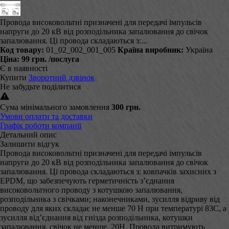
Провода високовольтні призначені для передачі імпульсів
напруги до 20 кВ від розподільника запалювання до свічок
запалювання. Ці провода складаються з:...
Код товару:
01_02_002_001_005
Країна виробник:
Україна
Ціна:
99 грн.
/послуга
Є в наявності
Купити
Зворотний дзвінок
Не забудьте поділитися
Сума мінімального замовлення
300 грн.
Умови оплати та доставки
Графік роботи компанії
Детальний опис
Залишити відгук
Провода високовольтні призначені для передачі імпульсів
напруги до 20 кВ від розподільника запалювання до свічок
запалювання. Ці провода складаються з: ковпачків захисних з
EPDM, що забезпечують герметичність з’єднання
високовольтного проводу з котушкою запалювання,
розподільника з свічками; наконечниками, зусилля відриву від
проводу для яких складає не менше 70 Н при температурі 83С, а
зусилля від’єднання від гнізда розподільника, котушки
запалювання, свічок не менше, 20Н. Провода витримують