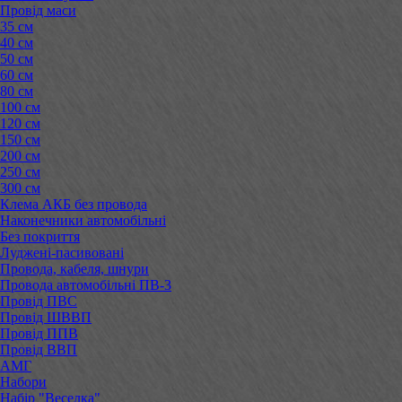
Провід маси
35 см
40 см
50 см
60 см
80 см
100 см
120 см
150 см
200 см
250 см
300 см
Клема АКБ без провода
Наконечники автомобільні
Без покриття
Луджені-пасивовані
Провода, кабеля, шнури
Провода автомобільні ПВ-3
Провід ПВС
Провід ШВВП
Провід ППВ
Провід ВВП
АМГ
Набори
Набір "Веселка"