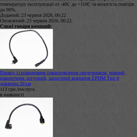
температуру експлуатації от -40С до +110С та вологість повітря
до 90%.
Доданий: 23 червня 2026, 06:22
Оновлений: 23 червня 2026, 06:22
Схожі товари компанії:
Провід з силіконовим токопровідним сердечником, чорний,
наконечник латунний, захистний ковпачок EPDM Тип 6
довжина 20 см
113 грн./послуга
в наявності