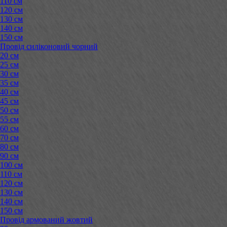
110 см
120 см
130 см
140 см
150 см
Провід силіконовий чорний
20 см
25 см
30 см
35 см
40 см
45 см
50 см
55 см
60 см
70 см
80 см
90 см
100 см
110 см
120 см
130 см
140 см
150 см
Провід армований жовтий