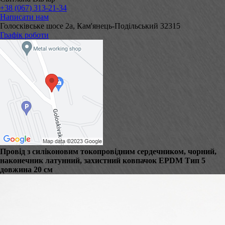
+38 (067) 313-21-34
Написати нам
Голосківське шосе 2а, Кам'янець-Подільський 32315
Графік роботи
Провід з силіконовим токопровідним сердечником, чорний,
наконечник латунний, захистний ковпачок EPDM Тип 5
довжина 20 см