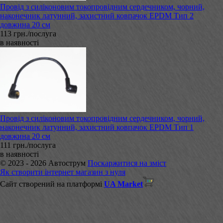
Провід з силіконовим токопровідним сердечником, чорний,
наконечник латунний, захистний ковпачок EPDM Тип 2
довжина 20 см
113 грн./послуга
в наявності
Провід з силіконовим токопровідним сердечником, чорний,
наконечник латунний, захистний ковпачок EPDM Тип 1
довжина 20 см
111 грн./послуга
в наявності
© 2023 - 2026 Автострум
Поскаржитися на зміст
Як створити інтернет магазин з нуля
Сайт створений на платформі
UA Market