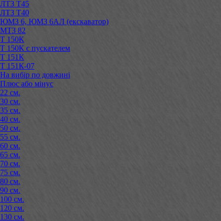
ЛТЗ Т45
ЛТЗ Т40
ЮМЗ 6, ЮМЗ 6АЛ (екскаватор)
МТЗ 82
Т 150К
Т 150К с пускателем
Т 151К
Т 151К-07
На вибір по довжині
Плюс або мінус
22 см.
30 см.
35 см.
40 см.
50 см.
55 см.
60 см.
65 см.
70 см.
75 см.
80 см.
90 см.
100 см.
120 см.
130 см.