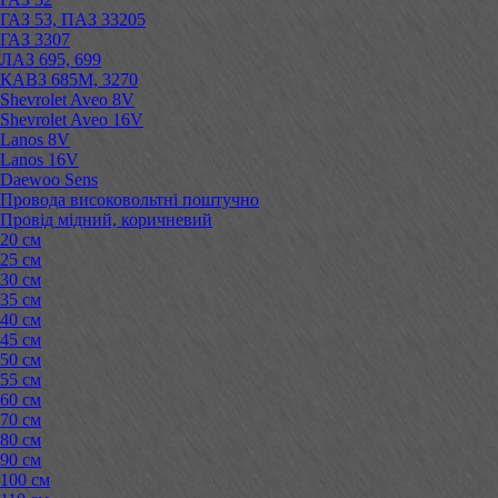
ГАЗ 53, ПАЗ 33205
ГАЗ 3307
ЛАЗ 695, 699
КАВЗ 685М, 3270
Shevrolet Aveo 8V
Shevrolet Aveo 16V
Lanos 8V
Lanos 16V
Daewoo Sens
Провода високовольтні поштучно
Провід мідний, коричневий
20 см
25 см
30 см
35 см
40 см
45 см
50 см
55 см
60 см
70 см
80 см
90 см
100 см