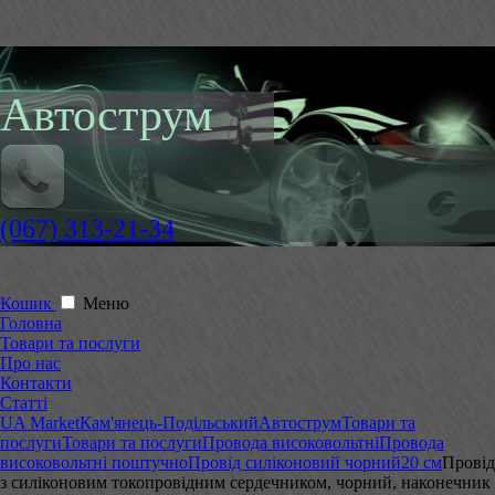
Автострум
(067) 313-21-34
Кошик
Меню
Головна
Товари та послуги
Про нас
Контакти
Статті
UA Market
Кам'янець-Подільський
Автострум
Товари та
послуги
Товари та послуги
Провода високовольтні
Провода
високовольтні поштучно
Провід силіконовий чорний
20 см
Провід
з силіконовим токопровідним сердечником, чорний, наконечник