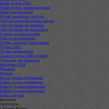
Набір трубок ПВХ
Набір трубок термоусадочных
Набір наконечників
Клеми зовнішньго запуску
Джгути проводів низковольтних
Джгути проводів звичайні
Джгути проводів інжекторні
Гумово-технічні вироби
Хомути автомобільні
Трубки захистні, термозбіжні
Трубка ПВХ
Трубка термозбіжна
Захисна трубка ПВХ (гофра)
З'єднання для проводки
Ізострічка ПВХ
Рукавиці
Метизи
Болти стальні оцинковані
Гайки стальні оцинковані
Гвинти стальні оцинковані
Шайби стальні оцинковані
Гайки латунні
Контакти
Автострум
Світлана Вівчар