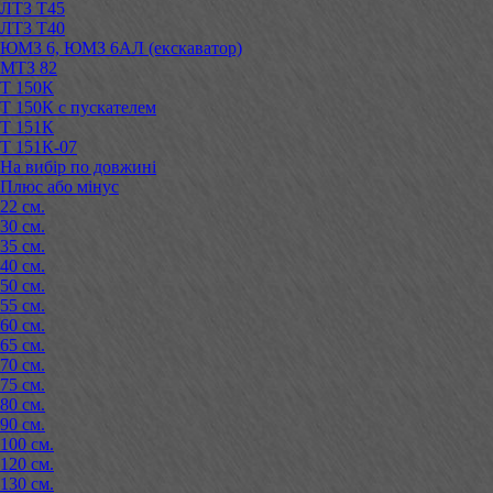
ЛТЗ Т45
ЛТЗ Т40
ЮМЗ 6, ЮМЗ 6АЛ (екскаватор)
МТЗ 82
Т 150К
Т 150К с пускателем
Т 151К
Т 151К-07
На вибір по довжині
Плюс або мінус
22 см.
30 см.
35 см.
40 см.
50 см.
55 см.
60 см.
65 см.
70 см.
75 см.
80 см.
90 см.
100 см.
120 см.
130 см.