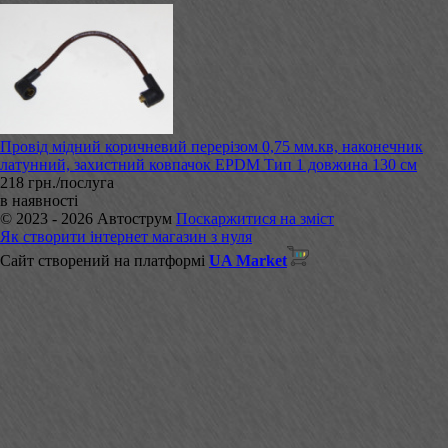
Провід мідний коричневий перерізом 0,75 мм.кв, наконечник
латунний, захистний ковпачок EPDM Тип 1 довжина 130 см
218 грн./послуга
в наявності
© 2023 - 2026 Автострум
Поскаржитися на зміст
Як створити інтернет магазин з нуля
Сайт створений на платформі
UA Market