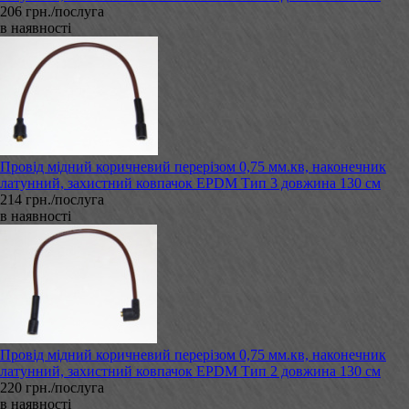
206 грн./послуга
в наявності
Провід мідний коричневий перерізом 0,75 мм.кв, наконечник
латунний, захистний ковпачок EPDM Тип 3 довжина 130 см
214 грн./послуга
в наявності
Провід мідний коричневий перерізом 0,75 мм.кв, наконечник
латунний, захистний ковпачок EPDM Тип 2 довжина 130 см
220 грн./послуга
в наявності