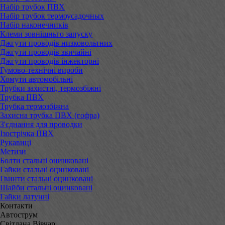
Набір трубок ПВХ
Набір трубок термоусадочных
Набір наконечників
Клеми зовнішньго запуску
Джгути проводів низковольтних
Джгути проводів звичайні
Джгути проводів інжекторні
Гумово-технічні вироби
Хомути автомобільні
Трубки захистні, термозбіжні
Трубка ПВХ
Трубка термозбіжна
Захисна трубка ПВХ (гофра)
З'єднання для проводки
Ізострічка ПВХ
Рукавиці
Метизи
Болти стальні оцинковані
Гайки стальні оцинковані
Гвинти стальні оцинковані
Шайби стальні оцинковані
Гайки латунні
Контакти
Автострум
Світлана Вівчар