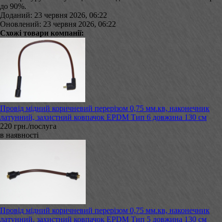
до 90%.
Доданий: 23 червня 2026, 06:22
Оновлений: 23 червня 2026, 06:22
Схожі товари компанії:
Провід мідний коричневий перерізом 0,75 мм.кв, наконечник
латунний, захистний ковпачок EPDM Тип 6 довжина 130 см
220 грн./послуга
в наявності
Провід мідний коричневий перерізом 0,75 мм.кв, наконечник
латунний, захистний ковпачок EPDM Тип 5 довжина 130 см