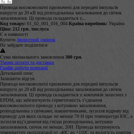
Провода високовольтні призначені для передачі імпульсів
напруги до 20 кВ від розподільника запалювання до свічок
запалювання. Ці провода складаються з:...
Код товару:
01_02_001_016_004
Країна виробник:
Україна
Ціна:
212 грн.
/послуга
Є в наявності
Купити
Зворотний дзвінок
Не забудьте поділитися
Сума мінімального замовлення
300 грн.
Умови оплати та доставки
Графік роботи компанії
Детальний опис
Залишити відгук
Провода високовольтні призначені для передачі імпульсів
напруги до 20 кВ від розподільника запалювання до свічок
запалювання. Ці провода складаються з: ковпачків захисних з
EPDM, що забезпечують герметичність з’єднання
високовольтного проводу з котушкою запалювання,
розподільника з свічками; наконечниками, зусилля відриву від
проводу для яких складає не менше 70 Н при температурі 83С, а
зусилля від’єднання від гнізда розподільника, котушки
запалювання, свічок не менше, 20Н. Провода витримують
температуру експлуатації от -40С до +110С та вологість повітря