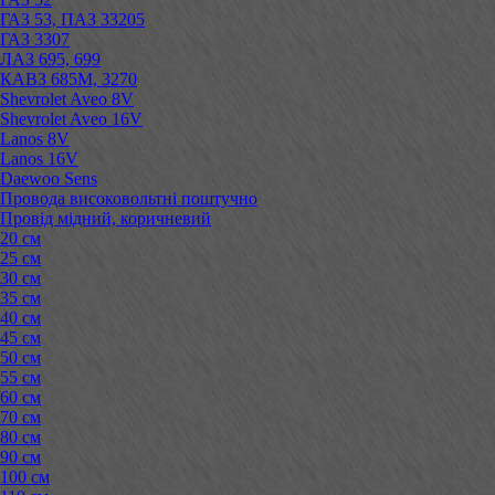
ГАЗ 53, ПАЗ 33205
ГАЗ 3307
ЛАЗ 695, 699
КАВЗ 685М, 3270
Shevrolet Aveo 8V
Shevrolet Aveo 16V
Lanos 8V
Lanos 16V
Daewoo Sens
Провода високовольтні поштучно
Провід мідний, коричневий
20 см
25 см
30 см
35 см
40 см
45 см
50 см
55 см
60 см
70 см
80 см
90 см
100 см