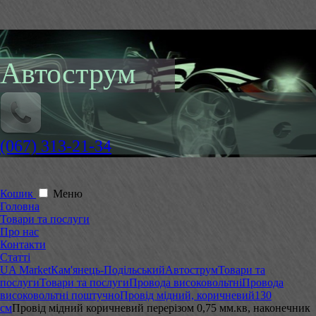
Автострум
(067) 313-21-34
Кошик
Меню
Головна
Товари та послуги
Про нас
Контакти
Статті
UA Market
Кам'янець-Подільський
Автострум
Товари та
послуги
Товари та послуги
Провода високовольтні
Провода
високовольтні поштучно
Провід мідний, коричневий
130
см
Провід мідний коричневий перерізом 0,75 мм.кв, наконечник