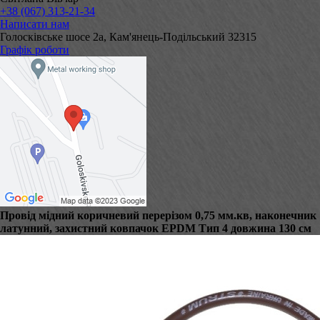
+38 (067) 313-21-34
Написати нам
Голосківське шосе 2а, Кам'янець-Подільський 32315
Графік роботи
Провід мідний коричневий перерізом 0,75 мм.кв, наконечник
латунний, захистний ковпачок EPDM Тип 4 довжина 130 см