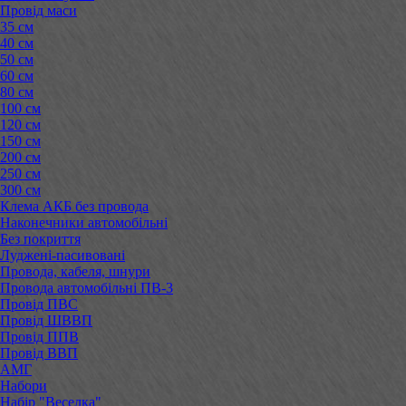
Провід маси
35 см
40 см
50 см
60 см
80 см
100 см
120 см
150 см
200 см
250 см
300 см
Клема АКБ без провода
Наконечники автомобільні
Без покриття
Луджені-пасивовані
Провода, кабеля, шнури
Провода автомобільні ПВ-3
Провід ПВС
Провід ШВВП
Провід ППВ
Провід ВВП
АМГ
Набори
Набір "Веселка"