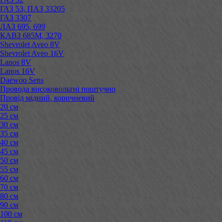
ГАЗ 53, ПАЗ 33205
ГАЗ 3307
ЛАЗ 695, 699
КАВЗ 685М, 3270
Shevrolet Aveo 8V
Shevrolet Aveo 16V
Lanos 8V
Lanos 16V
Daewoo Sens
Провода високовольтні поштучно
Провід мідний, коричневий
20 см
25 см
30 см
35 см
40 см
45 см
50 см
55 см
60 см
70 см
80 см
90 см
100 см