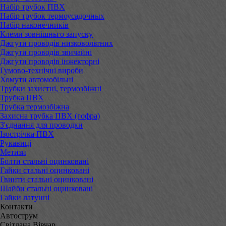
Набір трубок ПВХ
Набір трубок термоусадочных
Набір наконечників
Клеми зовнішньго запуску
Джгути проводів низковольтних
Джгути проводів звичайні
Джгути проводів інжекторні
Гумово-технічні вироби
Хомути автомобільні
Трубки захистні, термозбіжні
Трубка ПВХ
Трубка термозбіжна
Захисна трубка ПВХ (гофра)
З'єднання для проводки
Ізострічка ПВХ
Рукавиці
Метизи
Болти стальні оцинковані
Гайки стальні оцинковані
Гвинти стальні оцинковані
Шайби стальні оцинковані
Гайки латунні
Контакти
Автострум
Світлана Вівчар