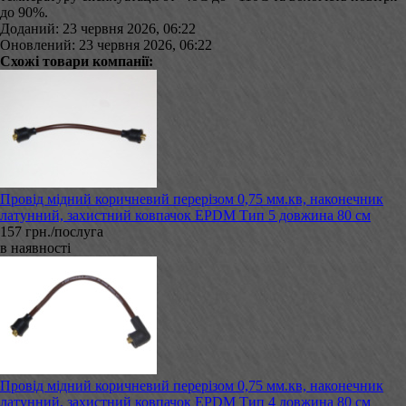
до 90%.
Доданий: 23 червня 2026, 06:22
Оновлений: 23 червня 2026, 06:22
Схожі товари компанії:
Провід мідний коричневий перерізом 0,75 мм.кв, наконечник
латунний, захистний ковпачок EPDM Тип 5 довжина 80 см
157 грн./послуга
в наявності
Провід мідний коричневий перерізом 0,75 мм.кв, наконечник
латунний, захистний ковпачок EPDM Тип 4 довжина 80 см