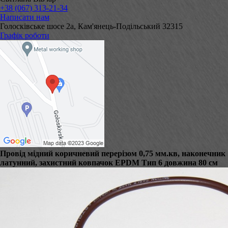
+38 (067) 313-21-34
Написати нам
Голосківське шосе 2а, Кам'янець-Подільський 32315
Графік роботи
Провід мідний коричневий перерізом 0,75 мм.кв, наконечник
латунний, захистний ковпачок EPDM Тип 6 довжина 80 см