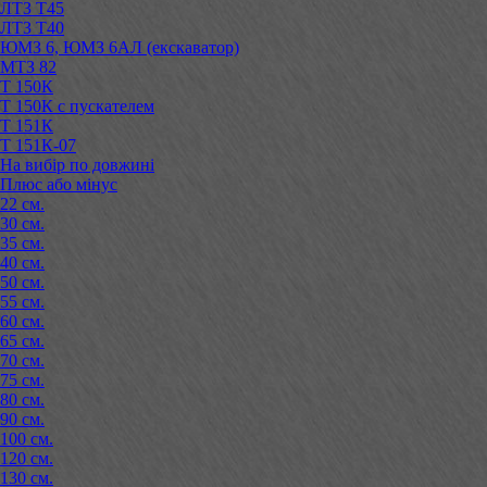
ЛТЗ Т45
ЛТЗ Т40
ЮМЗ 6, ЮМЗ 6АЛ (екскаватор)
МТЗ 82
Т 150К
Т 150К с пускателем
Т 151К
Т 151К-07
На вибір по довжині
Плюс або мінус
22 см.
30 см.
35 см.
40 см.
50 см.
55 см.
60 см.
65 см.
70 см.
75 см.
80 см.
90 см.
100 см.
120 см.
130 см.