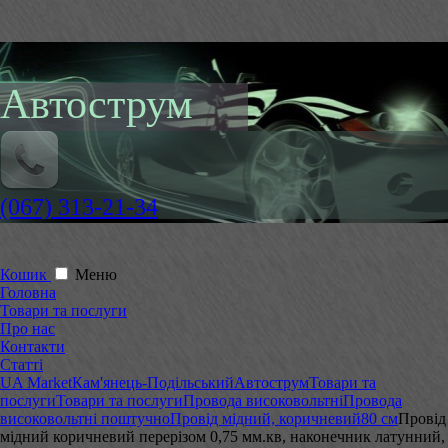
Автострум
(067) 313-21-34
Кошик
Меню
Головна
Товари та послуги
Про нас
Контакти
Статті
UA Market
Кам'янець-Подільський
Автострум
Товари та
послуги
Товари та послуги
Провода високовольтні
Провода
високовольтні поштучно
Провід мідний, коричневий
80 см
Провід
мідний коричневий перерізом 0,75 мм.кв, наконечник латунний,