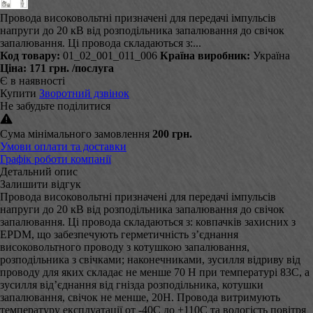
Провода високовольтні призначені для передачі імпульсів
напруги до 20 кВ від розподільника запалювання до свічок
запалювання. Ці провода складаються з:...
Код товару:
01_02_001_011_006
Країна виробник:
Україна
Ціна:
171 грн.
/послуга
Є в наявності
Купити
Зворотний дзвінок
Не забудьте поділитися
Сума мінімального замовлення
200 грн.
Умови оплати та доставки
Графік роботи компанії
Детальний опис
Залишити відгук
Провода високовольтні призначені для передачі імпульсів
напруги до 20 кВ від розподільника запалювання до свічок
запалювання. Ці провода складаються з: ковпачків захисних з
EPDM, що забезпечують герметичність з’єднання
високовольтного проводу з котушкою запалювання,
розподільника з свічками; наконечниками, зусилля відриву від
проводу для яких складає не менше 70 Н при температурі 83С, а
зусилля від’єднання від гнізда розподільника, котушки
запалювання, свічок не менше, 20Н. Провода витримують
температуру експлуатації от -40С до +110С та вологість повітря