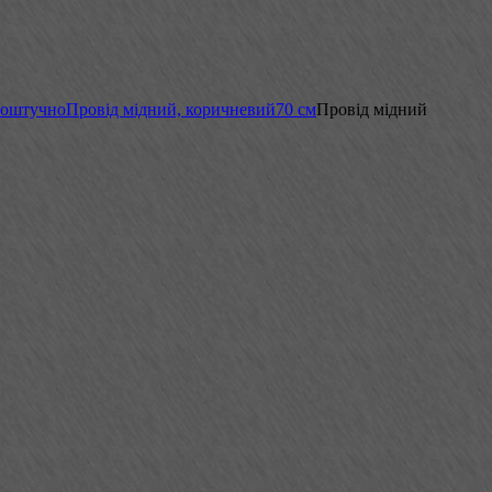
поштучно
Провід мідний, коричневий
70 см
Провід мідний