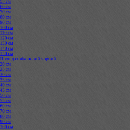
55 см
60 см
70 см
80 см
90 см
100 см
110 см
120 см
130 см
140 см
150 см
Провід силіконовий чорний
20 см
25 см
30 см
35 см
40 см
45 см
50 см
55 см
60 см
70 см
80 см
90 см
100 см