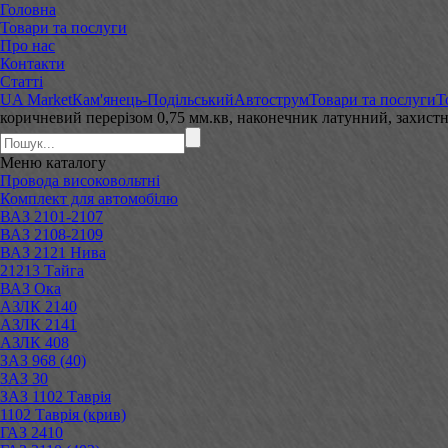
Головна
Товари та послуги
Про нас
Контакти
Статті
UA Market
Кам'янець-Подільський
Автострум
Товари та послуги
Т
коричневий перерізом 0,75 мм.кв, наконечник латунний, захис
Меню
каталогу
Провода високовольтні
Комплект для автомобілю
ВАЗ 2101-2107
ВАЗ 2108-2109
ВАЗ 2121 Нива
21213 Тайга
ВАЗ Ока
АЗЛК 2140
АЗЛК 2141
АЗЛК 408
ЗАЗ 968 (40)
ЗАЗ 30
ЗАЗ 1102 Таврія
1102 Таврія (крив)
ГАЗ 2410