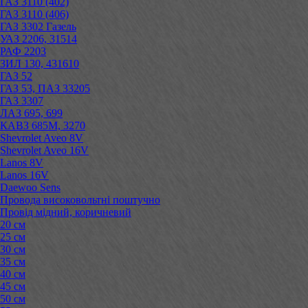
ГАЗ 3110 (402)
ГАЗ 3110 (406)
ГАЗ 3302 Газель
УАЗ 2206, 31514
РАФ 2203
ЗИЛ 130, 431610
ГАЗ 52
ГАЗ 53, ПАЗ 33205
ГАЗ 3307
ЛАЗ 695, 699
КАВЗ 685М, 3270
Shevrolet Aveo 8V
Shevrolet Aveo 16V
Lanos 8V
Lanos 16V
Daewoo Sens
Провода високовольтні поштучно
Провід мідний, коричневий
20 см
25 см
30 см
35 см
40 см
45 см
50 см