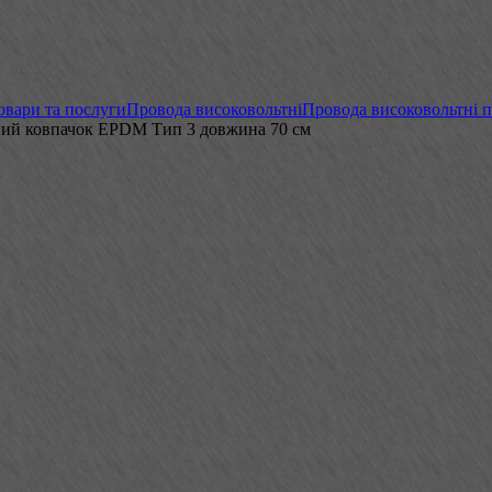
овари та послуги
Провода високовольтні
Провода високовольтні 
тний ковпачок EPDM Тип 3 довжина 70 см