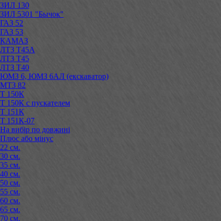
ЗИЛ 130
ЗИЛ 5301 "Бычок"
ГАЗ 52
ГАЗ 53
КАМАЗ
ЛТЗ Т45А
ЛТЗ Т45
ЛТЗ Т40
ЮМЗ 6, ЮМЗ 6АЛ (екскаватор)
МТЗ 82
Т 150К
Т 150К с пускателем
Т 151К
Т 151К-07
На вибір по довжині
Плюс або мінус
22 см.
30 см.
35 см.
40 см.
50 см.
55 см.
60 см.
65 см.
70 см.