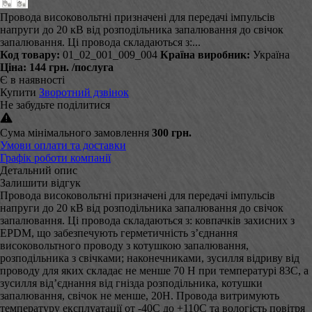
Провода високовольтні призначені для передачі імпульсів
напруги до 20 кВ від розподільника запалювання до свічок
запалювання. Ці провода складаються з:...
Код товару:
01_02_001_009_004
Країна виробник:
Україна
Ціна:
144 грн.
/послуга
Є в наявності
Купити
Зворотний дзвінок
Не забудьте поділитися
Сума мінімального замовлення
300 грн.
Умови оплати та доставки
Графік роботи компанії
Детальний опис
Залишити відгук
Провода високовольтні призначені для передачі імпульсів
напруги до 20 кВ від розподільника запалювання до свічок
запалювання. Ці провода складаються з: ковпачків захисних з
EPDM, що забезпечують герметичність з’єднання
високовольтного проводу з котушкою запалювання,
розподільника з свічками; наконечниками, зусилля відриву від
проводу для яких складає не менше 70 Н при температурі 83С, а
зусилля від’єднання від гнізда розподільника, котушки
запалювання, свічок не менше, 20Н. Провода витримують
температуру експлуатації от -40С до +110С та вологість повітря