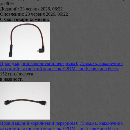
до 90%.
Доданий: 23 червня 2026, 06:22
Оновлений: 23 червня 2026, 06:22
Схожі товари компанії:
Провід мідний коричневий перерізом 0,75 мм.кв, наконечник
латунний, захистний ковпачок EPDM Тип 6 довжина 60 см
152 грн./послуга
в наявності
Провід мідний коричневий перерізом 0,75 мм.кв, наконечник
латунний, захистний ковпачок EPDM Тип 5 довжина 60 см