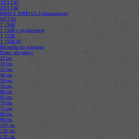
ЛТЗ Т45
ЛТЗ Т40
ЮМЗ 6, ЮМЗ 6АЛ (екскаватор)
МТЗ 82
Т 150К
Т 150К с пускателем
Т 151К
Т 151К-07
На вибір по довжині
Плюс або мінус
22 см.
30 см.
35 см.
40 см.
50 см.
55 см.
60 см.
65 см.
70 см.
75 см.
80 см.
90 см.
100 см.
120 см.
130 см.