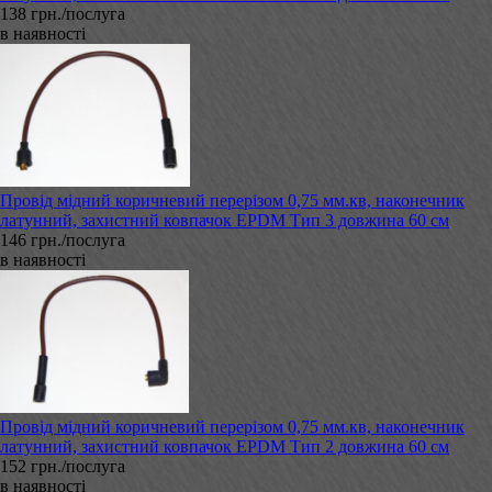
138 грн./послуга
в наявності
Провід мідний коричневий перерізом 0,75 мм.кв, наконечник
латунний, захистний ковпачок EPDM Тип 3 довжина 60 см
146 грн./послуга
в наявності
Провід мідний коричневий перерізом 0,75 мм.кв, наконечник
латунний, захистний ковпачок EPDM Тип 2 довжина 60 см
152 грн./послуга
в наявності