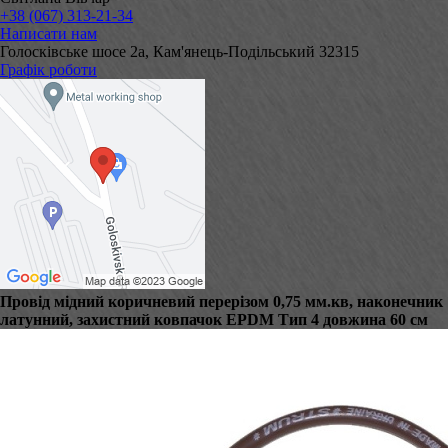
+38 (067) 313-21-34
Написати нам
Голосківське шосе 2а, Кам'янець-Подільський 32315
Графік роботи
Провід мідний коричневий перерізом 0,75 мм.кв, наконечник
латунний, захистний ковпачок EPDM Тип 4 довжина 60 см