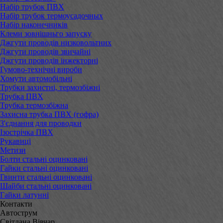
Набір трубок ПВХ
Набір трубок термоусадочных
Набір наконечників
Клеми зовнішньго запуску
Джгути проводів низковольтних
Джгути проводів звичайні
Джгути проводів інжекторні
Гумово-технічні вироби
Хомути автомобільні
Трубки захистні, термозбіжні
Трубка ПВХ
Трубка термозбіжна
Захисна трубка ПВХ (гофра)
З'єднання для проводки
Ізострічка ПВХ
Рукавиці
Метизи
Болти стальні оцинковані
Гайки стальні оцинковані
Гвинти стальні оцинковані
Шайби стальні оцинковані
Гайки латунні
Контакти
Автострум
Світлана Вівчар