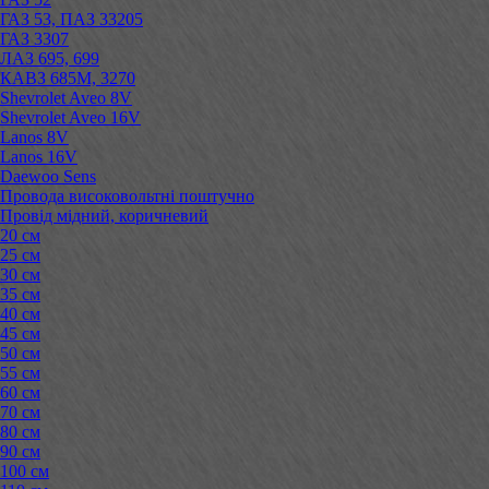
ГАЗ 53, ПАЗ 33205
ГАЗ 3307
ЛАЗ 695, 699
КАВЗ 685М, 3270
Shevrolet Aveo 8V
Shevrolet Aveo 16V
Lanos 8V
Lanos 16V
Daewoo Sens
Провода високовольтні поштучно
Провід мідний, коричневий
20 см
25 см
30 см
35 см
40 см
45 см
50 см
55 см
60 см
70 см
80 см
90 см
100 см