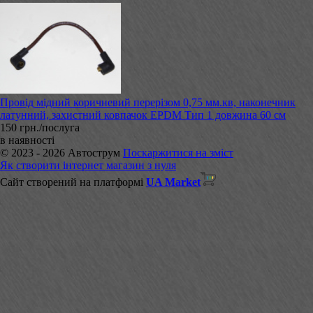
Провід мідний коричневий перерізом 0,75 мм.кв, наконечник
латунний, захистний ковпачок EPDM Тип 1 довжина 60 см
150 грн./послуга
в наявності
© 2023 - 2026 Автострум
Поскаржитися на зміст
Як створити інтернет магазин з нуля
Сайт створений на платформі
UA Market