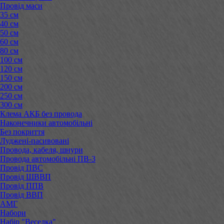
Провід маси
35 см
40 см
50 см
60 см
80 см
100 см
120 см
150 см
200 см
250 см
300 см
Клема АКБ без провода
Наконечники автомобільні
Без покриття
Луджені-пасивовані
Провода, кабеля, шнури
Провода автомобільні ПВ-3
Провід ПВС
Провід ШВВП
Провід ППВ
Провід ВВП
АМГ
Набори
Набір "Веселка"