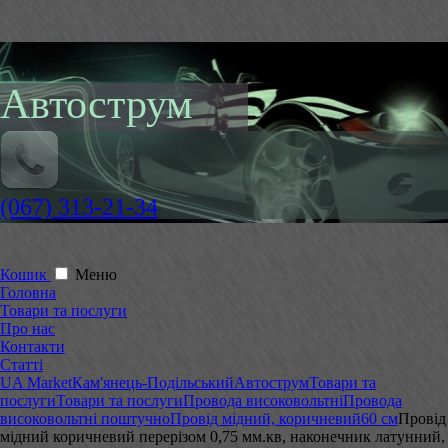
Автострум
(067) 313-21-34
Кошик
Меню
Головна
Товари та послуги
Про нас
Контакти
Статті
UA Market
Кам'янець-Подільський
Автострум
Товари та
послуги
Товари та послуги
Провода високовольтні
Провода
високовольтні поштучно
Провід мідний, коричневий
60 см
Провід
мідний коричневий перерізом 0,75 мм.кв, наконечник латунний,