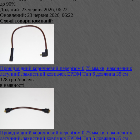
до 90%.
Доданий: 23 червня 2026, 06:22
Оновлений: 23 червня 2026, 06:22
Схожі товари компанії:
Провід мідний коричневий перерізом 0,75 мм.кв, наконечник
латунний, захистний ковпачок EPDM Тип 6 довжина 35 см
128 грн./послуга
в наявності
Провід мідний коричневий перерізом 0,75 мм.кв, наконечник
латунний, захистний ковпачок EPDM Тип 5 довжина 35 см