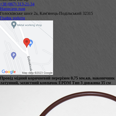
+38 (067) 313-21-34
Написати нам
Голосківське шосе 2а, Кам'янець-Подільський 32315
Графік роботи
Провід мідний коричневий перерізом 0,75 мм.кв, наконечник
латунний, захистний ковпачок EPDM Тип 3 довжина 35 см