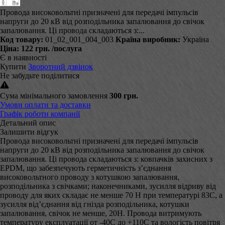
Провода високовольтні призначені для передачі імпульсів
напруги до 20 кВ від розподільника запалювання до свічок
запалювання. Ці провода складаються з:...
Код товару:
01_02_001_004_003
Країна виробник:
Україна
Ціна:
122 грн.
/послуга
Є в наявності
Купити
Зворотний дзвінок
Не забудьте поділитися
Сума мінімального замовлення
300 грн.
Умови оплати та доставки
Графік роботи компанії
Детальний опис
Залишити відгук
Провода високовольтні призначені для передачі імпульсів
напруги до 20 кВ від розподільника запалювання до свічок
запалювання. Ці провода складаються з: ковпачків захисних з
EPDM, що забезпечують герметичність з’єднання
високовольтного проводу з котушкою запалювання,
розподільника з свічками; наконечниками, зусилля відриву від
проводу для яких складає не менше 70 Н при температурі 83С, а
зусилля від’єднання від гнізда розподільника, котушки
запалювання, свічок не менше, 20Н. Провода витримують
температуру експлуатації от -40С до +110С та вологість повітря