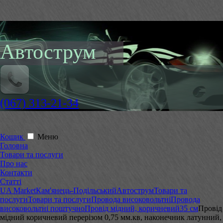
Автострум
(067) 313-21-34
Кошик
Меню
Головна
Товари та послуги
Про нас
Контакти
Статті
UA Market
Кам'янець-Подільський
Автострум
Товари та
послуги
Товари та послуги
Провода високовольтні
Провода
високовольтні поштучно
Провід мідний, коричневий
35 см
Провід
мідний коричневий перерізом 0,75 мм.кв, наконечник латунний,