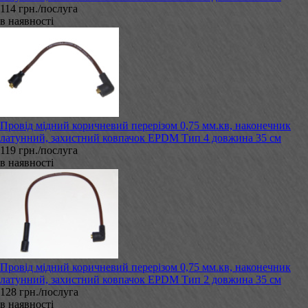
114 грн./послуга
в наявності
Провід мідний коричневий перерізом 0,75 мм.кв, наконечник
латунний, захистний ковпачок EPDM Тип 4 довжина 35 см
119 грн./послуга
в наявності
Провід мідний коричневий перерізом 0,75 мм.кв, наконечник
латунний, захистний ковпачок EPDM Тип 2 довжина 35 см
128 грн./послуга
в наявності