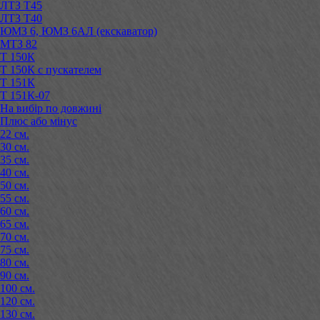
ЛТЗ Т45
ЛТЗ Т40
ЮМЗ 6, ЮМЗ 6АЛ (екскаватор)
МТЗ 82
Т 150К
Т 150К с пускателем
Т 151К
Т 151К-07
На вибір по довжині
Плюс або мінус
22 см.
30 см.
35 см.
40 см.
50 см.
55 см.
60 см.
65 см.
70 см.
75 см.
80 см.
90 см.
100 см.
120 см.
130 см.