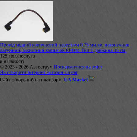
Провід мідний коричневий перерізом 0,75 мм.кв, наконечник
латунний, захистний ковпачок EPDM Тип 1 довжина 35 см
125 грн./послуга
в наявності
© 2023 - 2026 Автострум
Поскаржитися на зміст
Як створити інтернет магазин з нуля
Сайт створений на платформі
UA Market