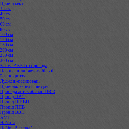
Провід маси
35 см
40 см
50 см
60 см
80 см
100 см
120 см
150 см
200 см
250 см
300 см
Клема АКБ без провода
Наконечники автомобільні
Без покриття
Луджені-пасивовані
Провода, кабеля, шнури
Провода автомобільні ПВ-3
Провід ПВС
Провід ШВВП
Провід ППВ
Провід ВВП
АМГ
Набори
Набір "Веселка"