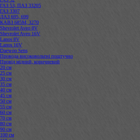
ГАЗ 53, ПАЗ 33205
ГАЗ 3307
ЛАЗ 695, 699
КАВЗ 685М, 3270
Shevrolet Aveo 8V
Shevrolet Aveo 16V
Lanos 8V
Lanos 16V
Daewoo Sens
Провода високовольтні поштучно
Провід мідний, коричневий
20 см
25 см
30 см
35 см
40 см
45 см
50 см
55 см
60 см
70 см
80 см
90 см
100 см