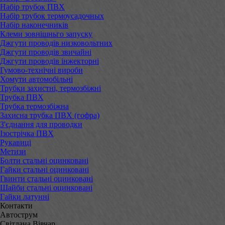
Набір трубок ПВХ
Набір трубок термоусадочных
Набір наконечників
Клеми зовнішньго запуску
Джгути проводів низковольтних
Джгути проводів звичайні
Джгути проводів інжекторні
Гумово-технічні вироби
Хомути автомобільні
Трубки захистні, термозбіжні
Трубка ПВХ
Трубка термозбіжна
Захисна трубка ПВХ (гофра)
З'єднання для проводки
Ізострічка ПВХ
Рукавиці
Метизи
Болти стальні оцинковані
Гайки стальні оцинковані
Гвинти стальні оцинковані
Шайби стальні оцинковані
Гайки латунні
Контакти
Автострум
Світлана Вівчар