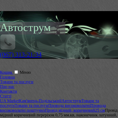
Автострум
(067) 313-21-34
Кошик
Меню
Головна
Товари та послуги
Про нас
Контакти
Статті
UA Market
Кам'янець-Подільський
Автострум
Товари та
послуги
Товари та послуги
Провода високовольтні
Провода
високовольтні поштучно
Провід мідний, коричневий
25 см
Провід
мідний коричневий перерізом 0,75 мм.кв, наконечник латунний,