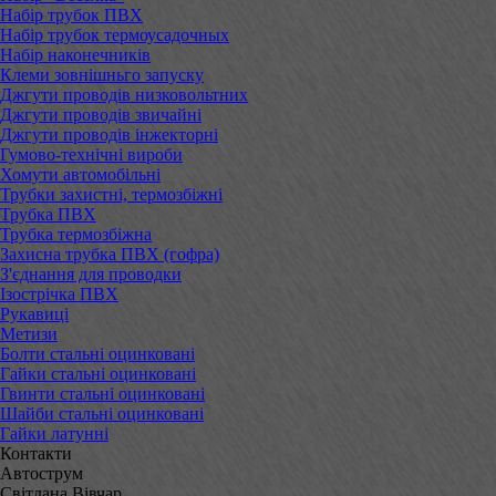
Набір трубок ПВХ
Набір трубок термоусадочных
Набір наконечників
Клеми зовнішньго запуску
Джгути проводів низковольтних
Джгути проводів звичайні
Джгути проводів інжекторні
Гумово-технічні вироби
Хомути автомобільні
Трубки захистні, термозбіжні
Трубка ПВХ
Трубка термозбіжна
Захисна трубка ПВХ (гофра)
З'єднання для проводки
Ізострічка ПВХ
Рукавиці
Метизи
Болти стальні оцинковані
Гайки стальні оцинковані
Гвинти стальні оцинковані
Шайби стальні оцинковані
Гайки латунні
Контакти
Автострум
Світлана Вівчар