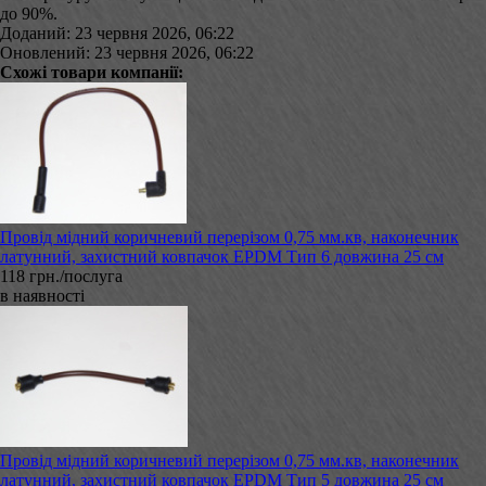
до 90%.
Доданий: 23 червня 2026, 06:22
Оновлений: 23 червня 2026, 06:22
Схожі товари компанії:
Провід мідний коричневий перерізом 0,75 мм.кв, наконечник
латунний, захистний ковпачок EPDM Тип 6 довжина 25 см
118 грн./послуга
в наявності
Провід мідний коричневий перерізом 0,75 мм.кв, наконечник
латунний, захистний ковпачок EPDM Тип 5 довжина 25 см