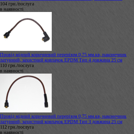
104 грн./послуга
в наявності
Провід мідний коричневий перерізом 0,75 мм.кв, наконечник
латунний, захистний ковпачок EPDM Тип 4 довжина 25 см
110 грн./послуга
в наявності
Провід мідний коричневий перерізом 0,75 мм.кв, наконечник
латунний, захистний ковпачок EPDM Тип 3 довжина 25 см
112 грн./послуга
в наявності