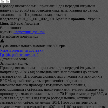
Провода високовольтні призначені для передачі імпульсів
напруги до 20 кВ від розподільника запалювання до свічок
запалювання. Ці провода складаються з:...
Код товару:
01_02_001_002_001
Країна виробник:
Україна
Ціна:
116 грн.
/послуга
Є в наявності
Купити
Зворотний дзвінок
Не забудьте поділитися
Сума мінімального замовлення
300 грн.
Умови оплати та доставки
Графік роботи компанії
Детальний опис
Залишити відгук
Провода високовольтні призначені для передачі імпульсів
напруги до 20 кВ від розподільника запалювання до свічок
запалювання. Ці провода складаються з: ковпачків захисних з
EPDM, що забезпечують герметичність з’єднання
високовольтного проводу з котушкою запалювання,
розподільника з свічками; наконечниками, зусилля відриву від
проводу для яких складає не менше 70 Н при температурі 83С, а
зусилля від’єднання від гнізда розподільника, котушки
запалювання, свічок не менше, 20Н. Провода витримують
температуру експлуатації от -40С до +110С та вологість повітря