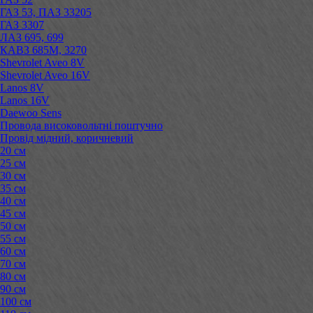
ГАЗ 53, ПАЗ 33205
ГАЗ 3307
ЛАЗ 695, 699
КАВЗ 685М, 3270
Shevrolet Aveo 8V
Shevrolet Aveo 16V
Lanos 8V
Lanos 16V
Daewoo Sens
Провода високовольтні поштучно
Провід мідний, коричневий
20 см
25 см
30 см
35 см
40 см
45 см
50 см
55 см
60 см
70 см
80 см
90 см
100 см