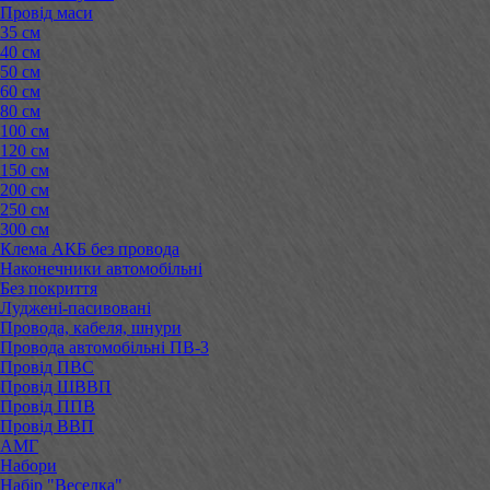
Провід маси
35 см
40 см
50 см
60 см
80 см
100 см
120 см
150 см
200 см
250 см
300 см
Клема АКБ без провода
Наконечники автомобільні
Без покриття
Луджені-пасивовані
Провода, кабеля, шнури
Провода автомобільні ПВ-3
Провід ПВС
Провід ШВВП
Провід ППВ
Провід ВВП
АМГ
Набори
Набір "Веселка"