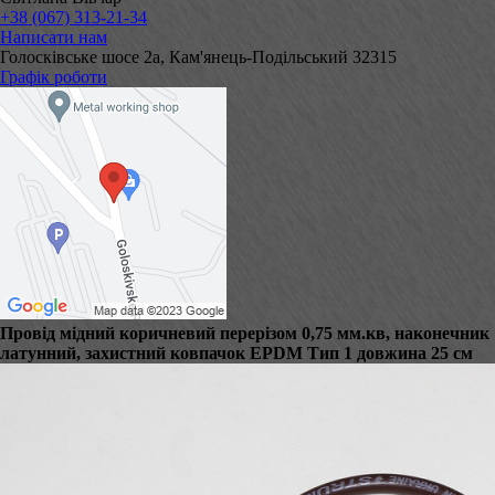
+38 (067) 313-21-34
Написати нам
Голосківське шосе 2а, Кам'янець-Подільський 32315
Графік роботи
Провід мідний коричневий перерізом 0,75 мм.кв, наконечник
латунний, захистний ковпачок EPDM Тип 1 довжина 25 см