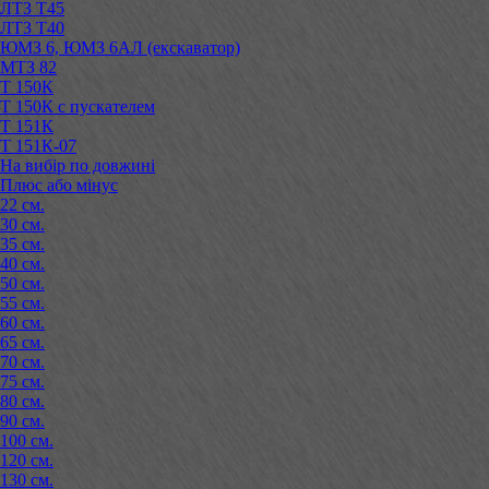
ЛТЗ Т45
ЛТЗ Т40
ЮМЗ 6, ЮМЗ 6АЛ (екскаватор)
МТЗ 82
Т 150К
Т 150К с пускателем
Т 151К
Т 151К-07
На вибір по довжині
Плюс або мінус
22 см.
30 см.
35 см.
40 см.
50 см.
55 см.
60 см.
65 см.
70 см.
75 см.
80 см.
90 см.
100 см.
120 см.
130 см.