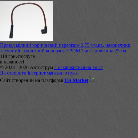
Провід мідний коричневий перерізом 0,75 мм.кв, наконечник
латунний, захистний ковпачок EPDM Тип 2 довжина 25 см
118 грн./послуга
в наявності
© 2023 - 2026 Автострум
Поскаржитися на зміст
Як створити інтернет магазин з нуля
Сайт створений на платформі
UA Market