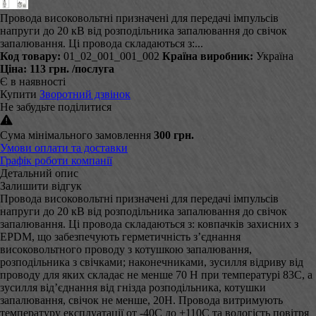
Провода високовольтні призначені для передачі імпульсів
напруги до 20 кВ від розподільника запалювання до свічок
запалювання. Ці провода складаються з:...
Код товару:
01_02_001_001_002
Країна виробник:
Україна
Ціна:
113 грн.
/послуга
Є в наявності
Купити
Зворотний дзвінок
Не забудьте поділитися
Сума мінімального замовлення
300 грн.
Умови оплати та доставки
Графік роботи компанії
Детальний опис
Залишити відгук
Провода високовольтні призначені для передачі імпульсів
напруги до 20 кВ від розподільника запалювання до свічок
запалювання. Ці провода складаються з: ковпачків захисних з
EPDM, що забезпечують герметичність з’єднання
високовольтного проводу з котушкою запалювання,
розподільника з свічками; наконечниками, зусилля відриву від
проводу для яких складає не менше 70 Н при температурі 83С, а
зусилля від’єднання від гнізда розподільника, котушки
запалювання, свічок не менше, 20Н. Провода витримують
температуру експлуатації от -40С до +110С та вологість повітря