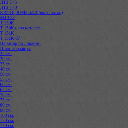
ЛТЗ Т45
ЛТЗ Т40
ЮМЗ 6, ЮМЗ 6АЛ (екскаватор)
МТЗ 82
Т 150К
Т 150К с пускателем
Т 151К
Т 151К-07
На вибір по довжині
Плюс або мінус
22 см.
30 см.
35 см.
40 см.
50 см.
55 см.
60 см.
65 см.
70 см.
75 см.
80 см.
90 см.
100 см.
120 см.
130 см.