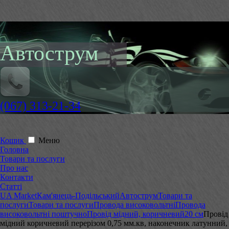
Автострум
(067) 313-21-34
Кошик
Меню
Головна
Товари та послуги
Про нас
Контакти
Статті
UA Market
Кам'янець-Подільський
Автострум
Товари та
послуги
Товари та послуги
Провода високовольтні
Провода
високовольтні поштучно
Провід мідний, коричневий
20 см
Провід
мідний коричневий перерізом 0,75 мм.кв, наконечник латунний,