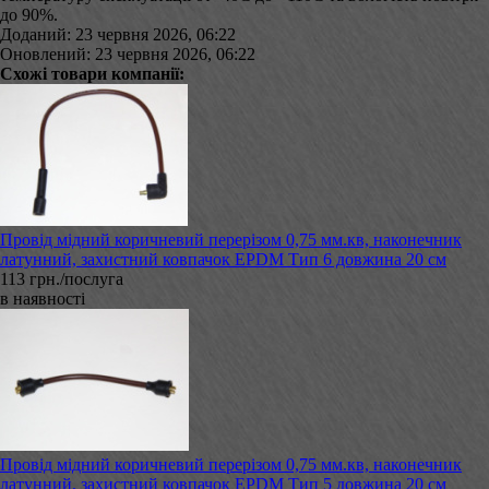
до 90%.
Доданий: 23 червня 2026, 06:22
Оновлений: 23 червня 2026, 06:22
Схожі товари компанії:
Провід мідний коричневий перерізом 0,75 мм.кв, наконечник
латунний, захистний ковпачок EPDM Тип 6 довжина 20 см
113 грн./послуга
в наявності
Провід мідний коричневий перерізом 0,75 мм.кв, наконечник
латунний, захистний ковпачок EPDM Тип 5 довжина 20 см