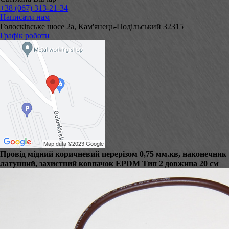
+38 (067) 313-21-34
Написати нам
Голосківське шосе 2а, Кам'янець-Подільський 32315
Графік роботи
Провід мідний коричневий перерізом 0,75 мм.кв, наконечник
латунний, захистний ковпачок EPDM Тип 2 довжина 20 см