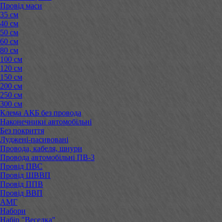
Провід маси
35 см
40 см
50 см
60 см
80 см
100 см
120 см
150 см
200 см
250 см
300 см
Клема АКБ без провода
Наконечники автомобільні
Без покриття
Луджені-пасивовані
Провода, кабеля, шнури
Провода автомобільні ПВ-3
Провід ПВС
Провід ШВВП
Провід ППВ
Провід ВВП
АМГ
Набори
Набір "Веселка"