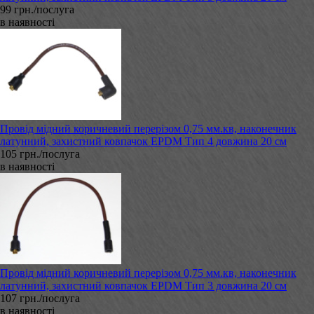
99 грн./послуга
в наявності
Провід мідний коричневий перерізом 0,75 мм.кв, наконечник
латунний, захистний ковпачок EPDM Тип 4 довжина 20 см
105 грн./послуга
в наявності
Провід мідний коричневий перерізом 0,75 мм.кв, наконечник
латунний, захистний ковпачок EPDM Тип 3 довжина 20 см
107 грн./послуга
в наявності