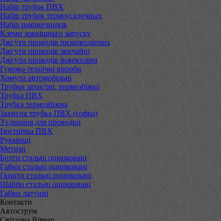
Набір трубок ПВХ
Набір трубок термоусадочных
Набір наконечників
Клеми зовнішньго запуску
Джгути проводів низковольтних
Джгути проводів звичайні
Джгути проводів інжекторні
Гумово-технічні вироби
Хомути автомобільні
Трубки захистні, термозбіжні
Трубка ПВХ
Трубка термозбіжна
Захисна трубка ПВХ (гофра)
З'єднання для проводки
Ізострічка ПВХ
Рукавиці
Метизи
Болти стальні оцинковані
Гайки стальні оцинковані
Гвинти стальні оцинковані
Шайби стальні оцинковані
Гайки латунні
Контакти
Автострум
Світлана Вівчар