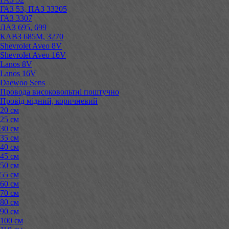
ГАЗ 53, ПАЗ 33205
ГАЗ 3307
ЛАЗ 695, 699
КАВЗ 685М, 3270
Shevrolet Aveo 8V
Shevrolet Aveo 16V
Lanos 8V
Lanos 16V
Daewoo Sens
Провода високовольтні поштучно
Провід мідний, коричневий
20 см
25 см
30 см
35 см
40 см
45 см
50 см
55 см
60 см
70 см
80 см
90 см
100 см