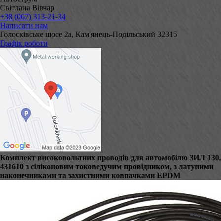
Світлана Вівчар
+38 (067) 313-21-34
Написати нам
Голосківське шосе 2а, Кам'янець-Подільський 32315
Графік роботи
Комплект високовольтних проводів для автомобілю ЗИЛ 130,
431610 з сіліконовим токоведучим провідником, з латуними
наконечниками та захистними ковпачками EPDM