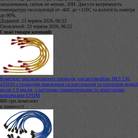
запалювання, свічок не менше, 20Н. Джгути витримують
температуру експлуатації от -40С до +110С та вологість повітря
до 90%.
Доданий: 23 червня 2026, 06:22
Оновлений: 23 червня 2026, 06:22
Схожі товари компанії:
Комплект високовольтних проводів для автомобілю ЗИЛ 130,
431610 з проводом армованим скловолокном та перерізом мідної
жили 1,0 мм.кв, з латуними наконечниками та захистними
ковпачками EPDM
886 грн./комплект
в наявності