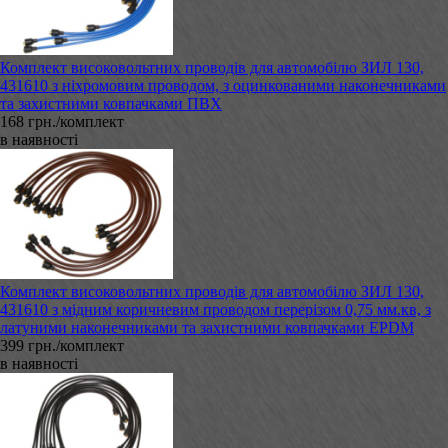
Комплект високовольтних проводів для автомобілю ЗИЛ 130,
431610 з ніхромовим проводом, з оцинкованими наконечниками
та захистними ковпачками ПВХ
168 грн./комплект
в наявності
Комплект високовольтних проводів для автомобілю ЗИЛ 130,
431610 з мідним коричневим проводом перерізом 0,75 мм.кв, з
латуними наконечниками та захистними ковпачками EPDM
399 грн./комплект
в наявності