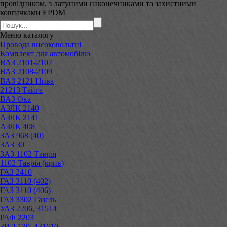
провідником, з латуними наконечниками та захистними
ковпачками EPDM
Меню
каталогу
Провода високовольтні
Комплект для автомобілю
ВАЗ 2101-2107
ВАЗ 2108-2109
ВАЗ 2121 Нива
21213 Тайга
ВАЗ Ока
АЗЛК 2140
АЗЛК 2141
АЗЛК 408
ЗАЗ 968 (40)
ЗАЗ 30
ЗАЗ 1102 Таврія
1102 Таврія (крив)
ГАЗ 2410
ГАЗ 3110 (402)
ГАЗ 3110 (406)
ГАЗ 3302 Газель
УАЗ 2206, 31514
РАФ 2203
ЗИЛ 130, 431610