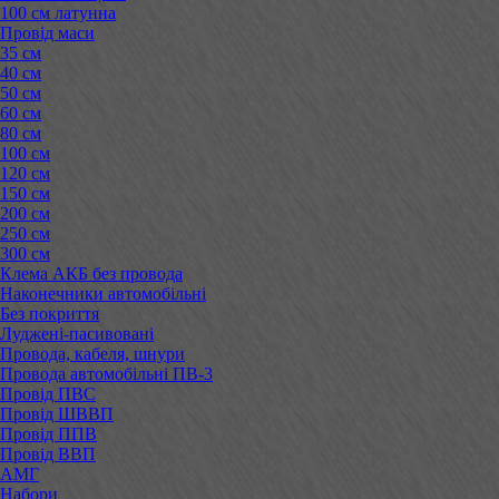
100 см латунна
Провід маси
35 см
40 см
50 см
60 см
80 см
100 см
120 см
150 см
200 см
250 см
300 см
Клема АКБ без провода
Наконечники автомобільні
Без покриття
Луджені-пасивовані
Провода, кабеля, шнури
Провода автомобільні ПВ-3
Провід ПВС
Провід ШВВП
Провід ППВ
Провід ВВП
АМГ
Набори