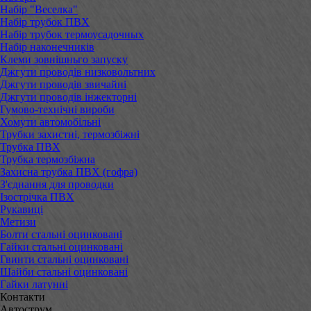
Набір "Веселка"
Набір трубок ПВХ
Набір трубок термоусадочных
Набір наконечників
Клеми зовнішньго запуску
Джгути проводів низковольтних
Джгути проводів звичайні
Джгути проводів інжекторні
Гумово-технічні вироби
Хомути автомобільні
Трубки захистні, термозбіжні
Трубка ПВХ
Трубка термозбіжна
Захисна трубка ПВХ (гофра)
З'єднання для проводки
Ізострічка ПВХ
Рукавиці
Метизи
Болти стальні оцинковані
Гайки стальні оцинковані
Гвинти стальні оцинковані
Шайби стальні оцинковані
Гайки латунні
Контакти
Автострум