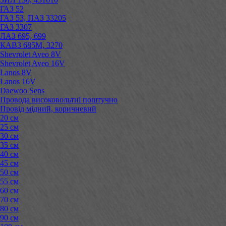
ГАЗ 52
ГАЗ 53, ПАЗ 33205
ГАЗ 3307
ЛАЗ 695, 699
КАВЗ 685М, 3270
Shevrolet Aveo 8V
Shevrolet Aveo 16V
Lanos 8V
Lanos 16V
Daewoo Sens
Провода високовольтні поштучно
Провід мідний, коричневий
20 см
25 см
30 см
35 см
40 см
45 см
50 см
55 см
60 см
70 см
80 см
90 см