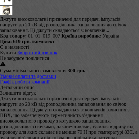
Джгути високовольтні призначені для передачі імпульсів
напруги до 20 кВ від розподільника запалювання до свічок
запалювання. Ці джгути складаються з: ковпачків...
Код товару:
01_01_019_007
Країна виробник:
Україна
Ціна:
619 грн.
/комплект
Є в наявності
Купити
Зворотний дзвінок
Не забудьте поділитися
Сума мінімального замовлення
300 грн.
Умови оплати та доставки
Графік роботи компанії
Детальний опис
Залишити відгук
Джгути високовольтні призначені для передачі імпульсів
напруги до 20 кВ від розподільника запалювання до свічок
запалювання. Ці джгути складаються з: ковпачків захисних з
ПВХ, що забезпечують герметичність з’єднання
високовольтного проводу з котушкою запалювання,
розподільника з свічками; наконечниками, зусилля відриву від
проводу для яких складає не менше 70 Н при температурі 83С, а
зусилля від’єднання від гнізда розподільника, котушки