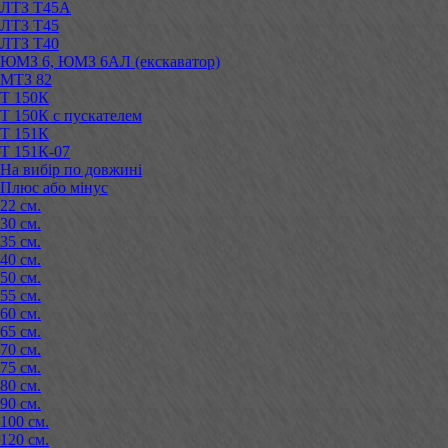
ЛТЗ Т45А
ЛТЗ Т45
ЛТЗ Т40
ЮМЗ 6, ЮМЗ 6АЛ (екскаватор)
МТЗ 82
Т 150К
Т 150К с пускателем
Т 151К
Т 151К-07
На вибір по довжині
Плюс або мінус
22 см.
30 см.
35 см.
40 см.
50 см.
55 см.
60 см.
65 см.
70 см.
75 см.
80 см.
90 см.
100 см.
120 см.