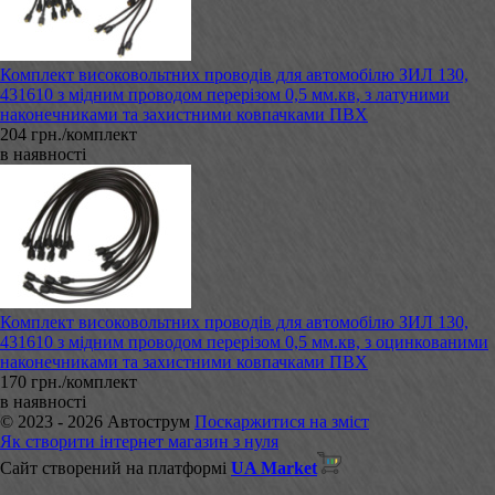
Комплект високовольтних проводів для автомобілю ЗИЛ 130,
431610 з мідним проводом перерізом 0,5 мм.кв, з латуними
наконечниками та захистними ковпачками ПВХ
204 грн./комплект
в наявності
Комплект високовольтних проводів для автомобілю ЗИЛ 130,
431610 з мідним проводом перерізом 0,5 мм.кв, з оцинкованими
наконечниками та захистними ковпачками ПВХ
170 грн./комплект
в наявності
© 2023 - 2026 Автострум
Поскаржитися на зміст
Як створити інтернет магазин з нуля
Сайт створений на платформі
UA Market