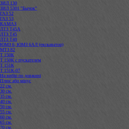
ЗИЛ 130
ЗИЛ 5301 "Бычок"
ГАЗ 52
ГАЗ 53
КАМАЗ
ЛТЗ Т45А
ЛТЗ Т45
ЛТЗ Т40
ЮМЗ 6, ЮМЗ 6АЛ (екскаватор)
МТЗ 82
Т 150К
Т 150К с пускателем
Т 151К
Т 151К-07
На вибір по довжині
Плюс або мінус
22 см.
30 см.
35 см.
40 см.
50 см.
55 см.
60 см.
65 см.
70 см.