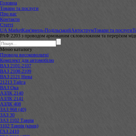
Головна
Товари та послуги
Про нас
Контакти
Статті
UA Market
Кам'янець-Подільський
Автострум
Товари та послуги
Т
РАФ 2203 з проводом армованим скловолокном та перерізом мід
Меню
каталогу
Провода високовольтні
Комплект для автомобілю
ВАЗ 2101-2107
ВАЗ 2108-2109
ВАЗ 2121 Нива
21213 Тайга
ВАЗ Ока
АЗЛК 2140
АЗЛК 2141
АЗЛК 408
ЗАЗ 968 (40)
ЗАЗ 30
ЗАЗ 1102 Таврія
1102 Таврія (крив)
ГАЗ 2410