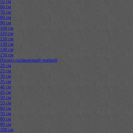
55 см
60 см
70 см
80 см
90 см
100 см
110 см
120 см
130 см
140 см
150 см
Провід силіконовий чорний
20 см
25 см
30 см
35 см
40 см
45 см
50 см
55 см
60 см
70 см
80 см
90 см
100 см