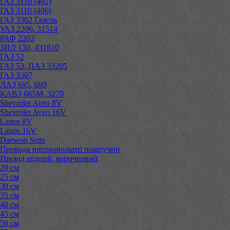
ГАЗ 3110 (402)
ГАЗ 3110 (406)
ГАЗ 3302 Газель
УАЗ 2206, 31514
РАФ 2203
ЗИЛ 130, 431610
ГАЗ 52
ГАЗ 53, ПАЗ 33205
ГАЗ 3307
ЛАЗ 695, 699
КАВЗ 685М, 3270
Shevrolet Aveo 8V
Shevrolet Aveo 16V
Lanos 8V
Lanos 16V
Daewoo Sens
Провода високовольтні поштучно
Провід мідний, коричневий
20 см
25 см
30 см
35 см
40 см
45 см
50 см