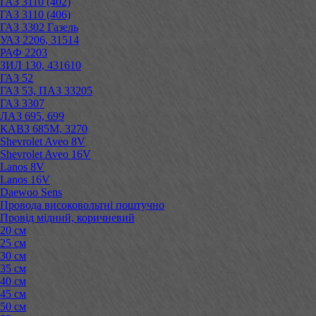
ГАЗ 3110 (402)
ГАЗ 3110 (406)
ГАЗ 3302 Газель
УАЗ 2206, 31514
РАФ 2203
ЗИЛ 130, 431610
ГАЗ 52
ГАЗ 53, ПАЗ 33205
ГАЗ 3307
ЛАЗ 695, 699
КАВЗ 685М, 3270
Shevrolet Aveo 8V
Shevrolet Aveo 16V
Lanos 8V
Lanos 16V
Daewoo Sens
Провода високовольтні поштучно
Провід мідний, коричневий
20 см
25 см
30 см
35 см
40 см
45 см
50 см