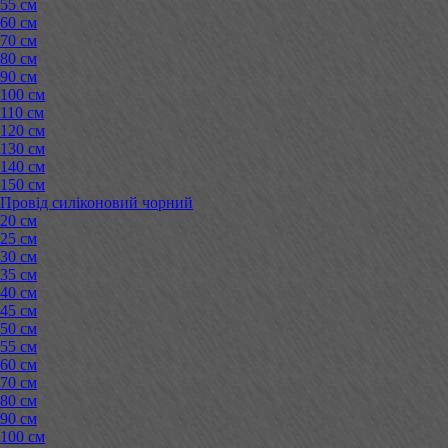
55 см
60 см
70 см
80 см
90 см
100 см
110 см
120 см
130 см
140 см
150 см
Провід силіконовий чорний
20 см
25 см
30 см
35 см
40 см
45 см
50 см
55 см
60 см
70 см
80 см
90 см
100 см