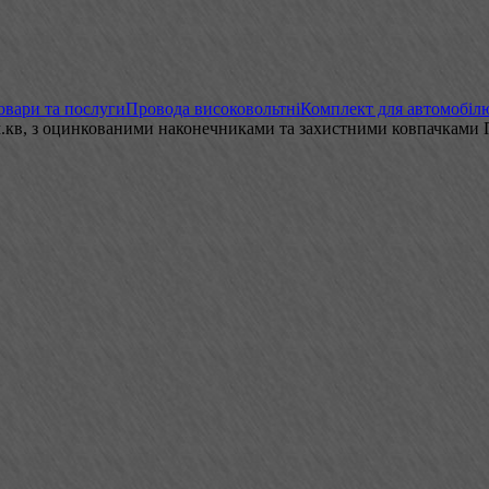
овари та послуги
Провода високовольтні
Комплект для автомобіл
мм.кв, з оцинкованими наконечниками та захистними ковпачками