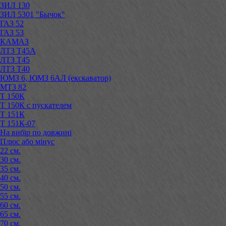
ЗИЛ 130
ЗИЛ 5301 "Бычок"
ГАЗ 52
ГАЗ 53
КАМАЗ
ЛТЗ Т45А
ЛТЗ Т45
ЛТЗ Т40
ЮМЗ 6, ЮМЗ 6АЛ (екскаватор)
МТЗ 82
Т 150К
Т 150К с пускателем
Т 151К
Т 151К-07
На вибір по довжині
Плюс або мінус
22 см.
30 см.
35 см.
40 см.
50 см.
55 см.
60 см.
65 см.
70 см.