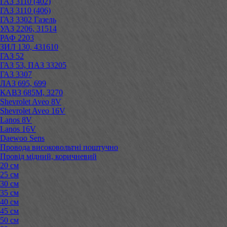
ГАЗ 3110 (402)
ГАЗ 3110 (406)
ГАЗ 3302 Газель
УАЗ 2206, 31514
РАФ 2203
ЗИЛ 130, 431610
ГАЗ 52
ГАЗ 53, ПАЗ 33205
ГАЗ 3307
ЛАЗ 695, 699
КАВЗ 685М, 3270
Shevrolet Aveo 8V
Shevrolet Aveo 16V
Lanos 8V
Lanos 16V
Daewoo Sens
Провода високовольтні поштучно
Провід мідний, коричневий
20 см
25 см
30 см
35 см
40 см
45 см
50 см