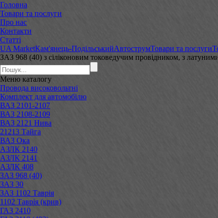
Головна
Товари та послуги
Про нас
Контакти
Статті
UA Market
Кам'янець-Подільський
Автострум
Товари та послуги
Т
ЗАЗ 968 (40) з сіліконовим токоведучим провідником, з латун
Меню
каталогу
Провода високовольтні
Комплект для автомобілю
ВАЗ 2101-2107
ВАЗ 2108-2109
ВАЗ 2121 Нива
21213 Тайга
ВАЗ Ока
АЗЛК 2140
АЗЛК 2141
АЗЛК 408
ЗАЗ 968 (40)
ЗАЗ 30
ЗАЗ 1102 Таврія
1102 Таврія (крив)
ГАЗ 2410