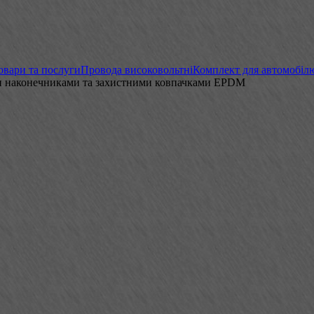
овари та послуги
Провода високовольтні
Комплект для автомобіл
ими наконечниками та захистними ковпачками EPDM