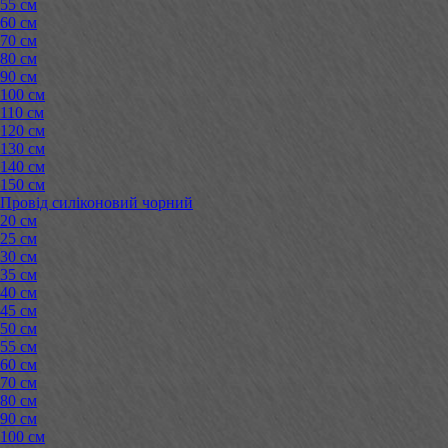
55 см
60 см
70 см
80 см
90 см
100 см
110 см
120 см
130 см
140 см
150 см
Провід силіконовий чорний
20 см
25 см
30 см
35 см
40 см
45 см
50 см
55 см
60 см
70 см
80 см
90 см
100 см