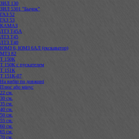
ЗИЛ 130
ЗИЛ 5301 "Бычок"
ГАЗ 52
ГАЗ 53
КАМАЗ
ЛТЗ Т45А
ЛТЗ Т45
ЛТЗ Т40
ЮМЗ 6, ЮМЗ 6АЛ (екскаватор)
МТЗ 82
Т 150К
Т 150К с пускателем
Т 151К
Т 151К-07
На вибір по довжині
Плюс або мінус
22 см.
30 см.
35 см.
40 см.
50 см.
55 см.
60 см.
65 см.
70 см.