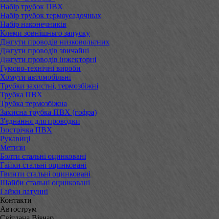
Набір трубок ПВХ
Набір трубок термоусадочных
Набір наконечників
Клеми зовнішньго запуску
Джгути проводів низковольтних
Джгути проводів звичайні
Джгути проводів інжекторні
Гумово-технічні вироби
Хомути автомобільні
Трубки захистні, термозбіжні
Трубка ПВХ
Трубка термозбіжна
Захисна трубка ПВХ (гофра)
З'єднання для проводки
Ізострічка ПВХ
Рукавиці
Метизи
Болти стальні оцинковані
Гайки стальні оцинковані
Гвинти стальні оцинковані
Шайби стальні оцинковані
Гайки латунні
Контакти
Автострум
Світлана Вівчар