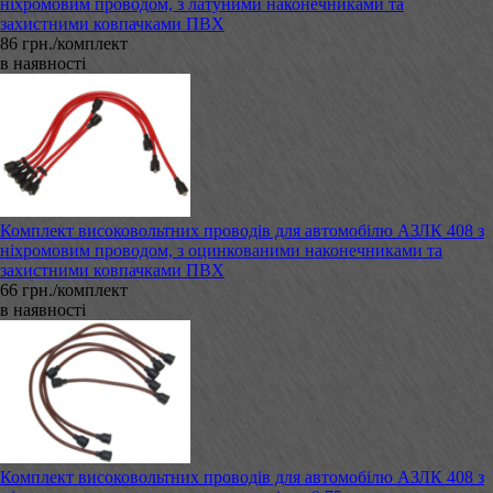
ніхромовим проводом, з латуними наконечниками та
захистними ковпачками ПВХ
86 грн./комплект
в наявності
Комплект високовольтних проводів для автомобілю АЗЛК 408 з
ніхромовим проводом, з оцинкованими наконечниками та
захистними ковпачками ПВХ
66 грн./комплект
в наявності
Комплект високовольтних проводів для автомобілю АЗЛК 408 з