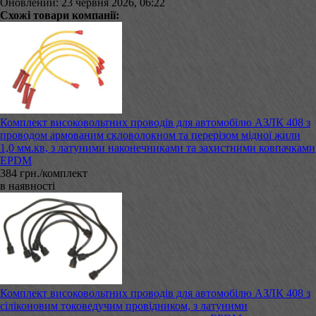
Оновлений: 23 червня 2026, 06:22
Схожі товари компанії:
Комплект високовольтних проводів для автомобілю АЗЛК 408 з
проводом армованим скловолокном та перерізом мідної жили
1,0 мм.кв, з латуними наконечниками та захистними ковпачками
EPDM
384 грн./комплект
в наявності
Комплект високовольтних проводів для автомобілю АЗЛК 408 з
сіліконовим токоведучим провідником, з латуними