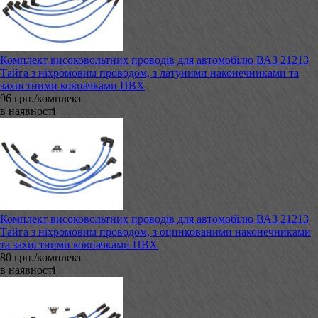
Комплект високовольтних проводів для автомобілю ВАЗ 21213
Тайга з ніхромовим проводом, з латуними наконечниками та
захистними ковпачками ПВХ
96 грн./комплект
в наявності
Комплект високовольтних проводів для автомобілю ВАЗ 21213
Тайга з ніхромовим проводом, з оцинкованими наконечниками
та захистними ковпачками ПВХ
80 грн./комплект
в наявності