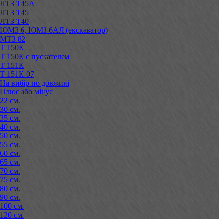
ЛТЗ Т45А
ЛТЗ Т45
ЛТЗ Т40
ЮМЗ 6, ЮМЗ 6АЛ (екскаватор)
МТЗ 82
Т 150К
Т 150К с пускателем
Т 151К
Т 151К-07
На вибір по довжині
Плюс або мінус
22 см.
30 см.
35 см.
40 см.
50 см.
55 см.
60 см.
65 см.
70 см.
75 см.
80 см.
90 см.
100 см.
120 см.