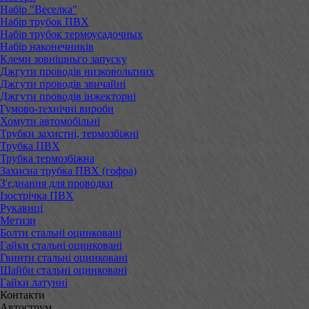
Набір "Веселка"
Набір трубок ПВХ
Набір трубок термоусадочных
Набір наконечників
Клеми зовнішньго запуску
Джгути проводів низковольтних
Джгути проводів звичайні
Джгути проводів інжекторні
Гумово-технічні вироби
Хомути автомобільні
Трубки захистні, термозбіжні
Трубка ПВХ
Трубка термозбіжна
Захисна трубка ПВХ (гофра)
З'єднання для проводки
Ізострічка ПВХ
Рукавиці
Метизи
Болти стальні оцинковані
Гайки стальні оцинковані
Гвинти стальні оцинковані
Шайби стальні оцинковані
Гайки латунні
Контакти
Автострум