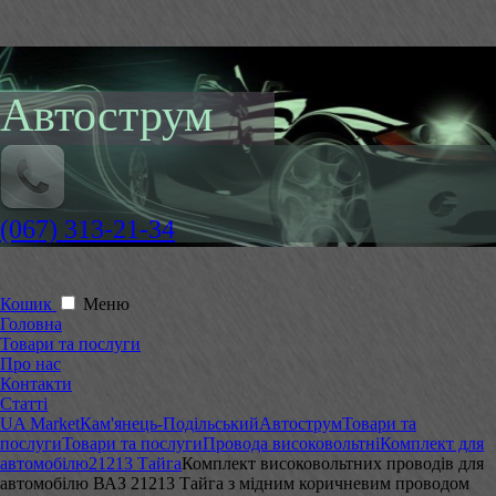
Автострум
(067) 313-21-34
Кошик
Меню
Головна
Товари та послуги
Про нас
Контакти
Статті
UA Market
Кам'янець-Подільський
Автострум
Товари та
послуги
Товари та послуги
Провода високовольтні
Комплект для
автомобілю
21213 Тайга
Комплект високовольтних проводів для
автомобілю ВАЗ 21213 Тайга з мідним коричневим проводом