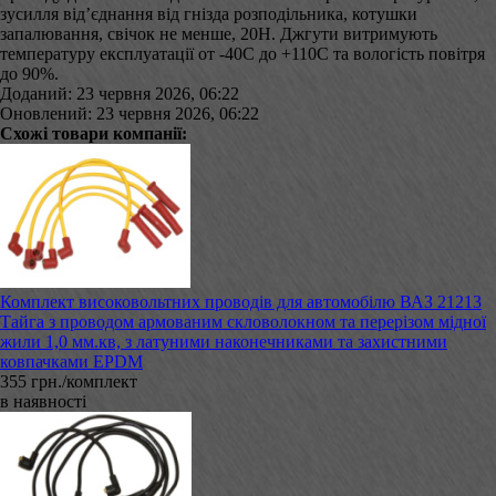
зусилля від’єднання від гнізда розподільника, котушки
запалювання, свічок не менше, 20Н. Джгути витримують
температуру експлуатації от -40С до +110С та вологість повітря
до 90%.
Доданий: 23 червня 2026, 06:22
Оновлений: 23 червня 2026, 06:22
Схожі товари компанії:
Комплект високовольтних проводів для автомобілю ВАЗ 21213
Тайга з проводом армованим скловолокном та перерізом мідної
жили 1,0 мм.кв, з латуними наконечниками та захистними
ковпачками EPDM
355 грн./комплект
в наявності