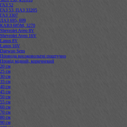
ГАЗ 52
ГАЗ 53, ПАЗ 33205
ГАЗ 3307
ЛАЗ 695, 699
КАВЗ 685М, 3270
Shevrolet Aveo 8V
Shevrolet Aveo 16V
Lanos 8V
Lanos 16V
Daewoo Sens
Провода високовольтні поштучно
Провід мідний, коричневий
20 см
25 см
30 см
35 см
40 см
45 см
50 см
55 см
60 см
70 см
80 см
90 см