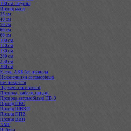
100 см латунна
Провід маси
35 см
40 см
50 см
60 см
80 см
100 см
120 см
150 см
200 см
250 см
300 см
Клема АКБ без провода
Наконечники автомобільні
Без покриття
Луджені-пасивовані
Провода, кабеля, шнури
Провода автомобільні ПВ-3
Провід ПВС
Провід ШВВП
Провід ППВ
Провід ВВП
АМГ
Набори