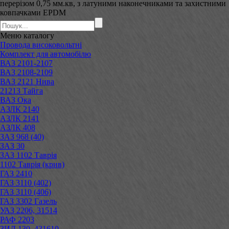
перерізом 0,75 мм.кв, з латуними наконечниками та захистними
ковпачками EPDM
Меню
каталогу
Провода високовольтні
Комплект для автомобілю
ВАЗ 2101-2107
ВАЗ 2108-2109
ВАЗ 2121 Нива
21213 Тайга
ВАЗ Ока
АЗЛК 2140
АЗЛК 2141
АЗЛК 408
ЗАЗ 968 (40)
ЗАЗ 30
ЗАЗ 1102 Таврія
1102 Таврія (крив)
ГАЗ 2410
ГАЗ 3110 (402)
ГАЗ 3110 (406)
ГАЗ 3302 Газель
УАЗ 2206, 31514
РАФ 2203
ЗИЛ 130, 431610