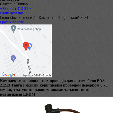
Світлана Вівчар
+38 (067) 313-21-34
Написати нам
Голосківське шосе 2а, Кам'янець-Подільський 32315
Графік роботи
Комплект високовольтних проводів для автомобілю ВАЗ
21213 Тайга з мідним коричневим проводом перерізом 0,75
мм.кв, з латуними наконечниками та захистними
ковпачками EPDM