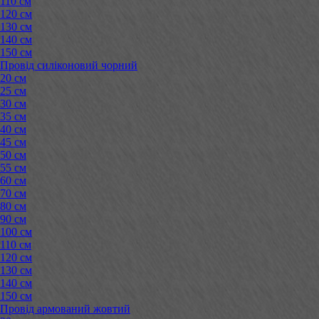
110 см
120 см
130 см
140 см
150 см
Провід силіконовий чорний
20 см
25 см
30 см
35 см
40 см
45 см
50 см
55 см
60 см
70 см
80 см
90 см
100 см
110 см
120 см
130 см
140 см
150 см
Провід армований жовтий