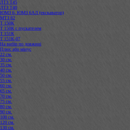
ЛТЗ Т45
ЛТЗ Т40
ЮМЗ 6, ЮМЗ 6АЛ (екскаватор)
МТЗ 82
Т 150К
Т 150К с пускателем
Т 151К
Т 151К-07
На вибір по довжині
Плюс або мінус
22 см.
30 см.
35 см.
40 см.
50 см.
55 см.
60 см.
65 см.
70 см.
75 см.
80 см.
90 см.
100 см.
120 см.
130 см.