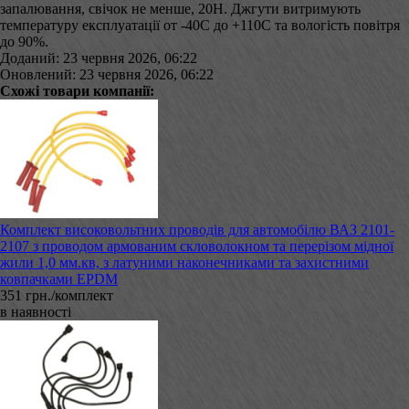
запалювання, свічок не менше, 20Н. Джгути витримують
температуру експлуатації от -40С до +110С та вологість повітря
до 90%.
Доданий: 23 червня 2026, 06:22
Оновлений: 23 червня 2026, 06:22
Схожі товари компанії:
Комплект високовольтних проводів для автомобілю ВАЗ 2101-
2107 з проводом армованим скловолокном та перерізом мідної
жили 1,0 мм.кв, з латуними наконечниками та захистними
ковпачками EPDM
351 грн./комплект
в наявності