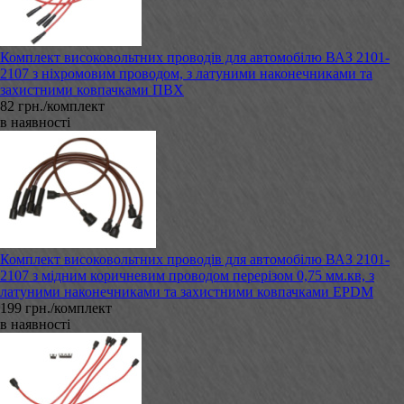
Комплект високовольтних проводів для автомобілю ВАЗ 2101-
2107 з ніхромовим проводом, з латуними наконечниками та
захистними ковпачками ПВХ
82 грн./комплект
в наявності
Комплект високовольтних проводів для автомобілю ВАЗ 2101-
2107 з мідним коричневим проводом перерізом 0,75 мм.кв, з
латуними наконечниками та захистними ковпачками EPDM
199 грн./комплект
в наявності