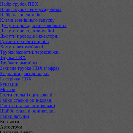
Набір трубок ПВХ
Набір трубок термоусадочных
Набір наконечників
Клеми зовнішньго запуску
Джгути проводів низковольтних
Джгути проводів звичайні
Джгути проводів інжекторні
Гумово-технічні вироби
Хомути автомобільні
Трубки захистні, термозбіжні
Трубка ПВХ
Трубка термозбіжна
Захисна трубка ПВХ (гофра)
З'єднання для проводки
Ізострічка ПВХ
Рукавиці
Метизи
Болти стальні оцинковані
Гайки стальні оцинковані
Гвинти стальні оцинковані
Шайби стальні оцинковані
Гайки латунні
Контакти
Автострум
Світлана Вівчар