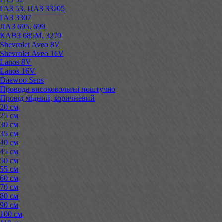
ГАЗ 53, ПАЗ 33205
ГАЗ 3307
ЛАЗ 695, 699
КАВЗ 685М, 3270
Shevrolet Aveo 8V
Shevrolet Aveo 16V
Lanos 8V
Lanos 16V
Daewoo Sens
Провода високовольтні поштучно
Провід мідний, коричневий
20 см
25 см
30 см
35 см
40 см
45 см
50 см
55 см
60 см
70 см
80 см
90 см
100 см