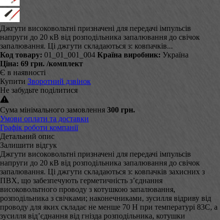
Джгути високовольтні призначені для передачі імпульсів
напруги до 20 кВ від розподільника запалювання до свічок
запалювання. Ці джгути складаються з: ковпачків...
Код товару:
01_01_001_004
Країна виробник:
Україна
Ціна:
69 грн.
/комплект
Є в наявності
Купити
Зворотний дзвінок
Не забудьте поділитися
Сума мінімального замовлення
300 грн.
Умови оплати та доставки
Графік роботи компанії
Детальний опис
Залишити відгук
Джгути високовольтні призначені для передачі імпульсів
напруги до 20 кВ від розподільника запалювання до свічок
запалювання. Ці джгути складаються з: ковпачків захисних з
ПВХ, що забезпечують герметичність з’єднання
високовольтного проводу з котушкою запалювання,
розподільника з свічками; наконечниками, зусилля відриву від
проводу для яких складає не менше 70 Н при температурі 83С, а
зусилля від’єднання від гнізда розподільника, котушки