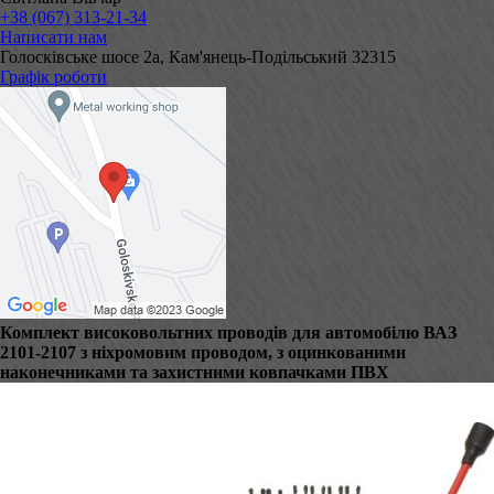
+38 (067) 313-21-34
Написати нам
Голосківське шосе 2а, Кам'янець-Подільський 32315
Графік роботи
Комплект високовольтних проводів для автомобілю ВАЗ
2101-2107 з ніхромовим проводом, з оцинкованими
наконечниками та захистними ковпачками ПВХ