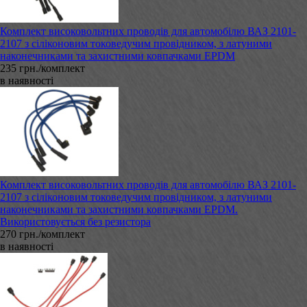
Комплект високовольтних проводів для автомобілю ВАЗ 2101-
2107 з сіліконовим токоведучим провідником, з латуними
наконечниками та захистними ковпачками EPDM
235 грн./комплект
в наявності
Комплект високовольтних проводів для автомобілю ВАЗ 2101-
2107 з сіліконовим токоведучим провідником, з латуними
наконечниками та захистними ковпачками EPDM.
Використовується без резистора
270 грн./комплект
в наявності