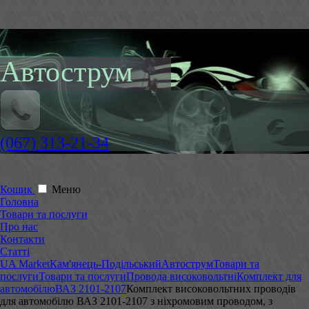
Автострум
(067) 313-21-34
Кошик
Меню
Головна
Товари та послуги
Про нас
Контакти
Статті
UA Market
Кам'янець-Подільський
Автострум
Товари та
послуги
Товари та послуги
Провода високовольтні
Комплект для
автомобілю
ВАЗ 2101-2107
Комплект високовольтних проводів
для автомобілю ВАЗ 2101-2107 з ніхромовим проводом, з