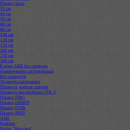
Провід маси
35 см
40 см
50 см
60 см
80 см
100 см
120 см
150 см
200 см
250 см
300 см
Клема АКБ без провода
Наконечники автомобільні
Без покриття
Луджені-пасивовані
Провода, кабеля, шнури
Провода автомобільні ПВ-3
Провід ПВС
Провід ШВВП
Провід ППВ
Провід ВВП
АМГ
Набори
Набір "Веселка"